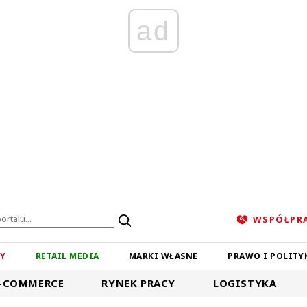
ad
WSPÓŁPR
ZY
RETAIL MEDIA
MARKI WŁASNE
PRAWO I POLITY
-COMMERCE
RYNEK PRACY
LOGISTYKA