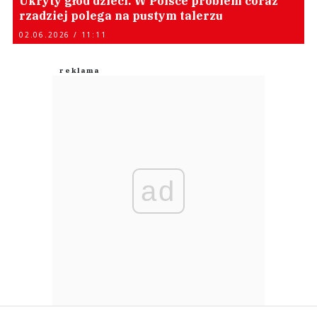
Ukryty głód dzieci. W Polsce problem coraz
rzadziej polega na pustym talerzu
02.06.2026 / 11:11
ad