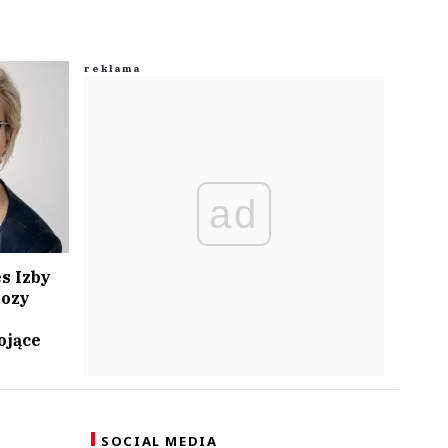
ad
s Izby
nozy
ojące
SOCIAL MEDIA