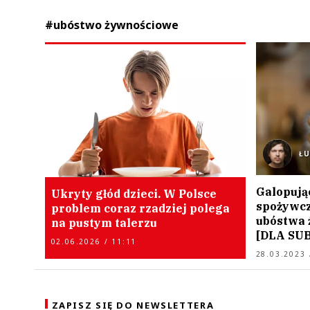
#ubóstwo żywnościowe
Ł
Galopują
Ukryty głód dzieci. W Polsce
spożywcz
problem coraz rzadziej polega
ubóstwa 
na pustym talerzu
[DLA SU
02.06.2026 / 11:11
28.03.2023 
ZAPISZ SIĘ DO NEWSLETTERA