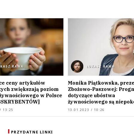
UKASZ RAWA
ŁUKASZ RAWA
ce ceny artykułów
Monika Piątkowska, preze
ych zwiększają poziom
Zbożowo-Paszowej: Prog
żywnościowego w Polsce
dotyczące ubóstwa
BSKRYBENTÓW]
żywnościowego są niepok
/ 13:25
13.01.2023 / 10:26
PRZYDATNE LINKI