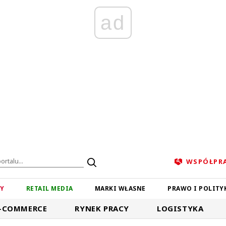
ad
WSPÓŁPR
ZY
RETAIL MEDIA
MARKI WŁASNE
PRAWO I POLITY
-COMMERCE
RYNEK PRACY
LOGISTYKA