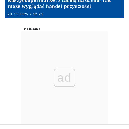
Ruszył supermarket z farmą na dachu. Tak
może wyglądać handel przyszłości
28.05.2026 / 12:21
ad