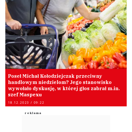
Poseł Michał Kołodziejczak przeciwny
handlowym niedzielom? Jego stanowisko
wywołało dyskusję, w której głos zabrał m.in.
szef Maspexu
18.12.2023 / 09:22