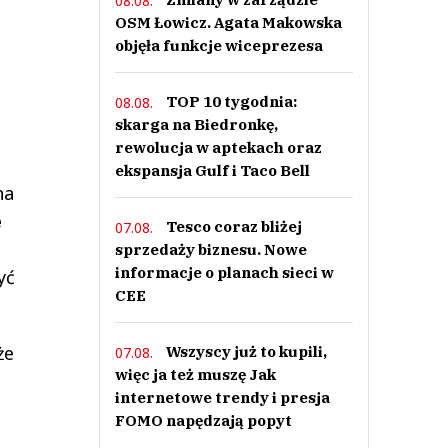
08.08.
OSM Łowicz. Agata Makowska
objęła funkcje wiceprezesa
TOP 10 tygodnia:
08.08.
skarga na Biedronkę,
rewolucja w aptekach oraz
ekspansja Gulf i Taco Bell
na
e
Tesco coraz bliżej
07.08.
sprzedaży biznesu. Nowe
informacje o planach sieci w
yć
CEE
że
Wszyscy już to kupili,
07.08.
więc ja też muszę Jak
internetowe trendy i presja
FOMO napędzają popyt