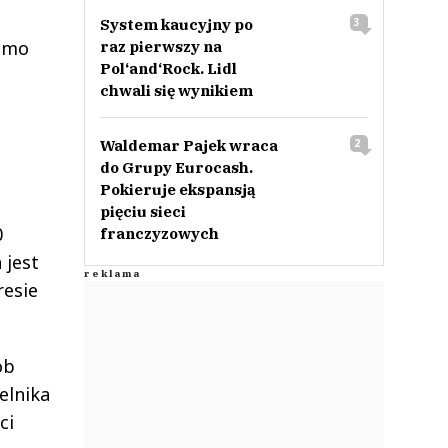
System kaucyjny po
3
domo
raz pierwszy na
Pol‘and‘Rock. Lidl
chwali się wynikiem
Waldemar Pajek wraca
2
do Grupy Eurocash.
Pokieruje ekspansją
pięciu sieci
0
franczyzowych
 jest
resie
ób
elnika
ci