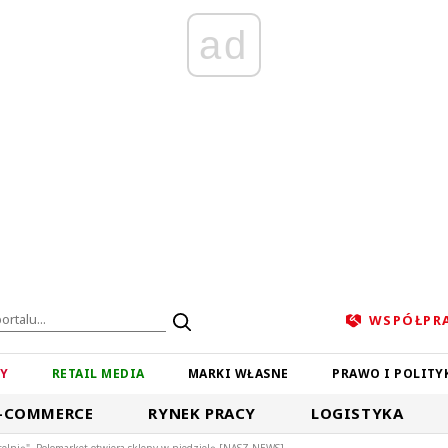
ad
WSPÓŁPR
ZY
RETAIL MEDIA
MARKI WŁASNE
PRAWO I POLITY
-COMMERCE
RYNEK PRACY
LOGISTYKA