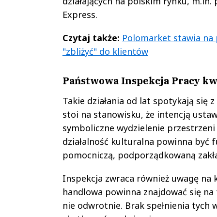
działających na polskim rynku, m.in.
Express.
Czytaj także:
Polomarket stawia na p
"zbliżyć" do klientów
Państwowa Inspekcja Pracy kwe
Takie działania od lat spotykają się
stoi na stanowisku, że intencją usta
symboliczne wydzielenie przestrzeni
działalność kulturalna powinna być f
pomocniczą, podporządkowaną zakła
Inspekcja zwraca również uwagę na k
handlowa powinna znajdować się na t
nie odwrotnie. Brak spełnienia tych