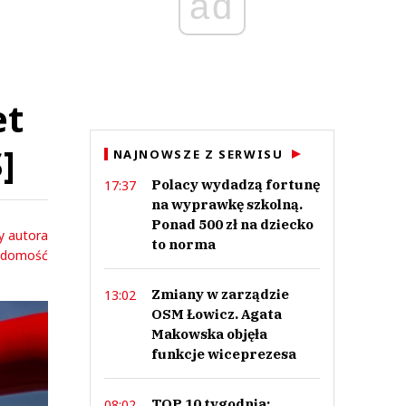
ad
et
]
NAJNOWSZE Z SERWISU
Polacy wydadzą fortunę
17:37
na wyprawkę szkolną.
Ponad 500 zł na dziecko
y autora
to norma
adomość
Zmiany w zarządzie
13:02
OSM Łowicz. Agata
Makowska objęła
funkcje wiceprezesa
TOP 10 tygodnia:
08:02