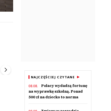
ek
Szefem być Sezon 2
Marcin Przybysz
▶
▶
NAJCZĘŚCIEJ CZYTANE
Polacy wydadzą fortunę
08.08.
na wyprawkę szkolną. Ponad
500 zł na dziecko to norma
Zmiany w zarządzie