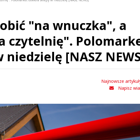
elnię". Polomarket otwiera sklepy w niedzielę [NASZ NEWS]
obić "na wnuczka", a
a czytelnię". Polomark
w niedzielę [NASZ NEWS
Najnowsze artykuł
Napisz wi