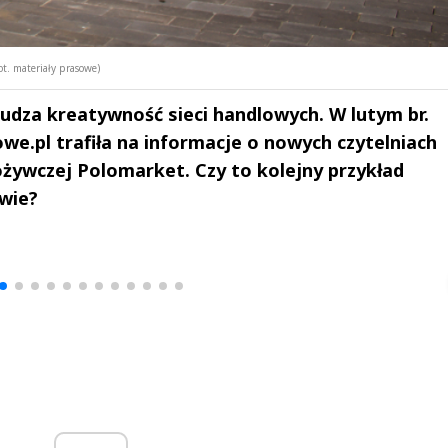
t. materiały prasowe)
budza kreatywność sieci handlowych. W lutym br.
e.pl trafiła na informacje o nowych czytelniach
ożywczej Polomarket. Czy to kolejny przykład
wie?
drzej
Michał Stężalski
FineDiningWe
▶
▶