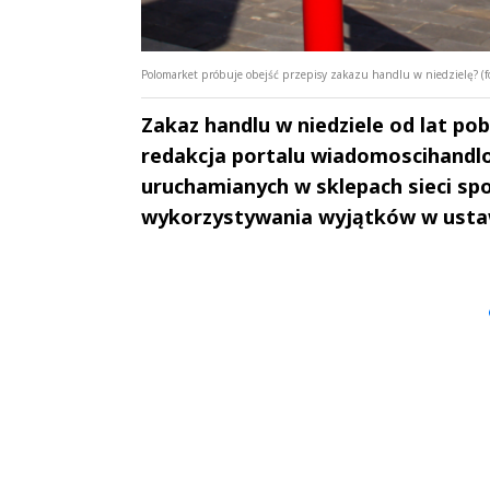
Polomarket próbuje obejść przepisy zakazu handlu w niedzielę? (fo
Zakaz handlu w niedziele od lat po
redakcja portalu wiadomoscihandlow
uruchamianych w sklepach sieci sp
wykorzystywania wyjątków w usta
Andrzej i Marta
Marta i An
Sterniccy
Sterniccy
▶
▶