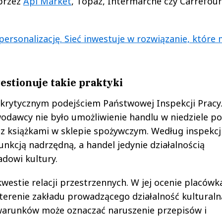
 przez
Api Market
, Topaz, Intermarche czy Carrefour
ersonalizację. Sieć inwestuje w rozwiązanie, które 
stionuje takie praktyki
 z krytycznym podejściem Państwowej Inspekcji Pracy
wodawcy nie było umożliwienie handlu w niedziele p
 z książkami w sklepie spożywczym. Według inspekcj
unkcją nadrzędną, a handel jedynie działalnością
dowi kultury.
westie relacji przestrzennych. W jej ocenie placówk
erenie zakładu prowadzącego działalność kulturaln
 warunków może oznaczać naruszenie przepisów i