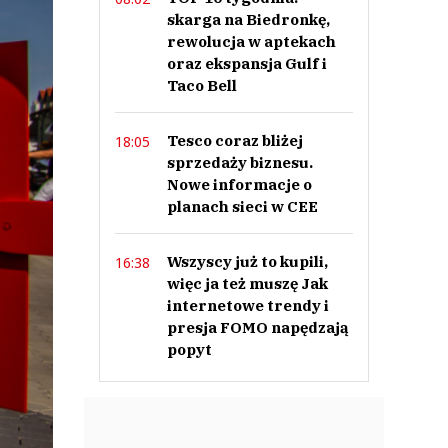
skarga na Biedronkę,
rewolucja w aptekach
oraz ekspansja Gulf i
Taco Bell
Tesco coraz bliżej
18:05
sprzedaży biznesu.
Nowe informacje o
planach sieci w CEE
Wszyscy już to kupili,
16:38
więc ja też muszę Jak
internetowe trendy i
presja FOMO napędzają
popyt