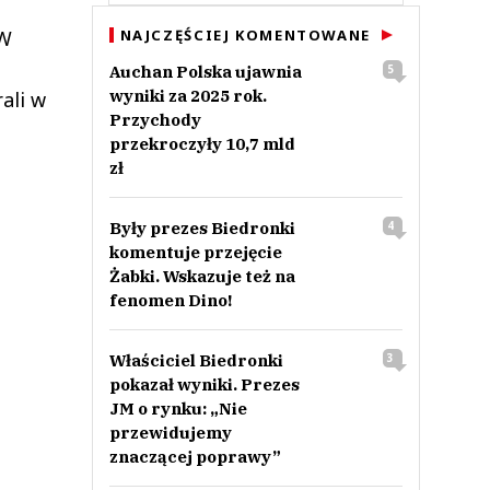
 W
NAJCZĘŚCIEJ KOMENTOWANE
Auchan Polska ujawnia
5
wyniki za 2025 rok.
ali w
Przychody
przekroczyły 10,7 mld
zł
Były prezes Biedronki
4
komentuje przejęcie
Żabki. Wskazuje też na
fenomen Dino!
Właściciel Biedronki
3
pokazał wyniki. Prezes
JM o rynku: „Nie
przewidujemy
znaczącej poprawy”