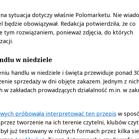
ana sytuacja dotyczy właśnie Polomarketu. Nie wia
el będzie obowiązywał. Redakcja potwierdziła, że co
te tym rozwiązaniem, ponieważ zdjęcia, do których
acji.
ndlu w niedziele
niu handlu w niedziele i święta przewiduje ponad 3
enie sprzedaży w dni objęte zakazem. Jednym z nich
 w zakładach prowadzących działalność m.in. w zak
lowych próbowała interpretować ten przepis
w spos
rzez tworzenie na ich terenie czytelni, klubów czyt
 był już testowany w różnych formach przez kilka sie