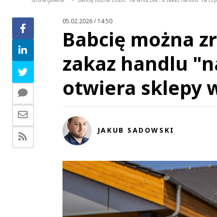
Strona główna
Babcię można zrobić "na wnuczka", a zakaz handlu "na czyt
>
05.02.2026 / 14:50
Babcię można zr
zakaz handlu "n
otwiera sklepy 
JAKUB SADOWSKI