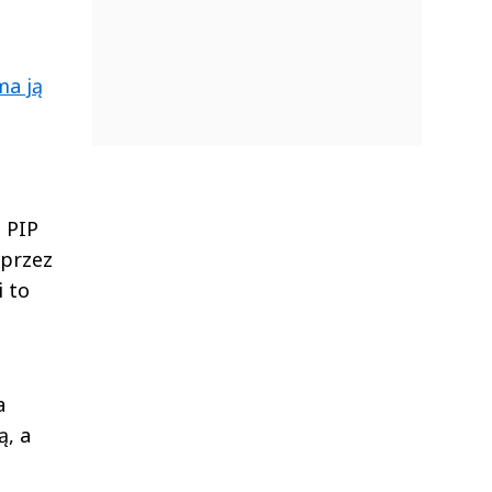
ma ją
. PIP
oprzez
i to
a
ą, a