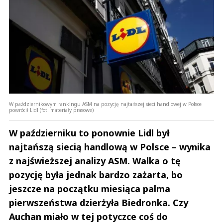
W październikowym rankingu ASM na pozycję najtańszej sieci handlowej w Polsce
powrócił Lidl (fot. materiały prasowe)
W październiku to ponownie Lidl był
najtańszą siecią handlową w Polsce – wynika
z najświeższej analizy ASM. Walka o tę
pozycję była jednak bardzo zażarta, bo
jeszcze na początku miesiąca palma
pierwszeństwa dzierżyła Biedronka. Czy
Auchan miało w tej potyczce coś do