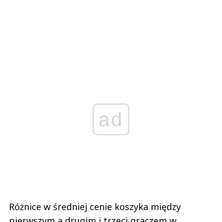
ad
Różnice w średniej cenie koszyka między
pierwszym a drugim i trzeci graczem w