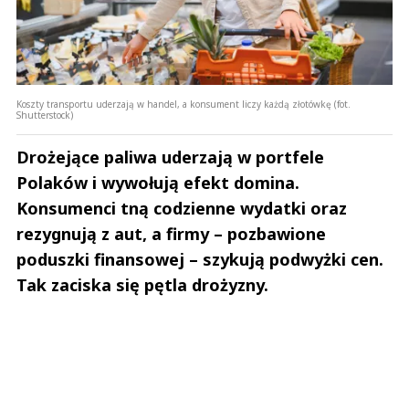
Koszty transportu uderzają w handel, a konsument liczy każdą złotówkę (fot.
Shutterstock)
Drożejące paliwa uderzają w portfele
Polaków i wywołują efekt domina.
Konsumenci tną codzienne wydatki oraz
rezygnują z aut, a firmy – pozbawione
poduszki finansowej – szykują podwyżki cen.
Tak zaciska się pętla drożyzny.