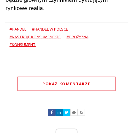
rynkowe realia.
#HANDEL
#HANDEL W POLSCE
#NASTROJE KONSUMENCKIE
#DROŻYZNA
#KONSUMENT
POKAŻ KOMENTARZE
Komentarze (
0
)
Nie znaleziono komentarzy
Zostaw swoje komentarze
Imię (Wymagane)