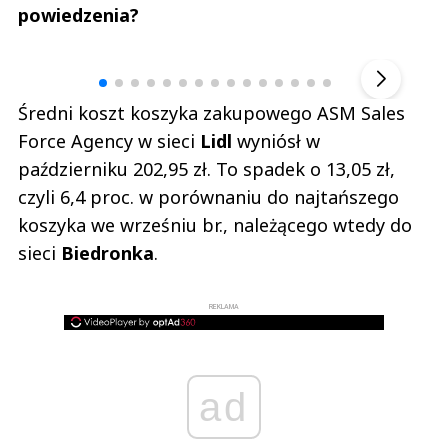
powiedzenia?
Andrzej i Marta Sterniccy
Marta i 
▶
Średni koszt koszyka zakupowego ASM Sales
Force Agency w sieci
Lidl
wyniósł w
październiku 202,95 zł. To spadek o 13,05 zł,
czyli 6,4 proc. w porównaniu do najtańszego
koszyka we wrześniu br., należącego wtedy do
sieci
Biedronka
.
REKLAMA
ad