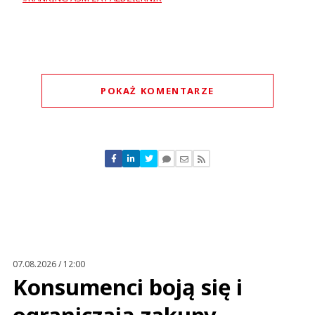
POKAŻ KOMENTARZE
Komentarze (
0
)
Nie znaleziono komentarzy
Zostaw swoje komentarze
Imię (Wymagane)
Anuluj
Prześlij komentarz
07.08.2026 / 12:00
Konsumenci boją się i