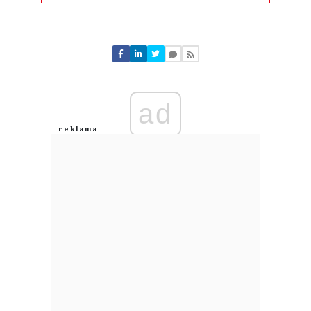
Komentarze (
0
)
Nie znaleziono komentarzy
Zostaw swoje komentarze
Imię (Wymagane)
ad
Anuluj
Prześlij komentarz