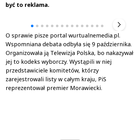
być to reklama.
Andrzej i Marta Sterniccy
Marta i 
▶
O sprawie pisze portal wurtualnemedia.pl.
Wspomniana debata odbyła się 9 października.
Organizowała ją Telewizja Polska, bo nakazywał
jej to kodeks wyborczy. Wystąpili w niej
przedstawiciele komitetów, którzy
zarejestrowali listy w całym kraju, PiS
reprezentował premier Morawiecki.