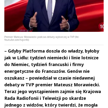
Premier Mateusz Morawiecki podczas debaty wyborczej w TVP (fot.
Youtube.com/tvpinfo)
– Gdyby Platforma doszła do władzy, byłoby
jak w Lidlu: tydzień niemiecki i linie lotnicze
do Niemiec, tydzień francuski i firmy
energetyczne do Francuzów. Genów nie
oszukasz – powiedział w czasie niedawnej
debaty w TVP premier Mateusz Morawiecki.
Teraz jego wystąpieniem zajmie się Krajowa
Rada Radiofonii i Telewizji po skardze
jednego z widzów, który twierdzi, że mogła