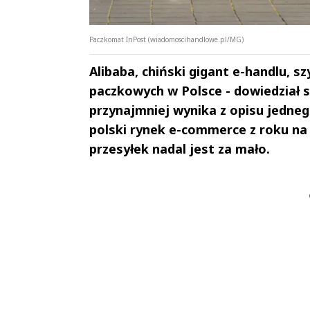
Paczkomat InPost (wiadomoscihandlowe.pl/MG)
Alibaba, chiński gigant e-handlu, 
paczkowych w Polsce - dowiedział s
przynajmniej wynika z opisu jedneg
polski rynek e-commerce z roku na 
przesyłek nadal jest za mało.
Andrzej i Marta
Marta i An
Sterniccy
Sterniccy
▶
▶