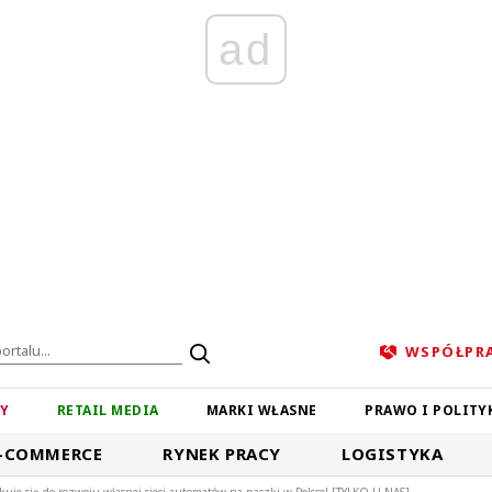
ad
WSPÓŁPR
ZY
RETAIL MEDIA
MARKI WŁASNE
PRAWO I POLITY
-COMMERCE
RYNEK PRACY
LOGISTYKA