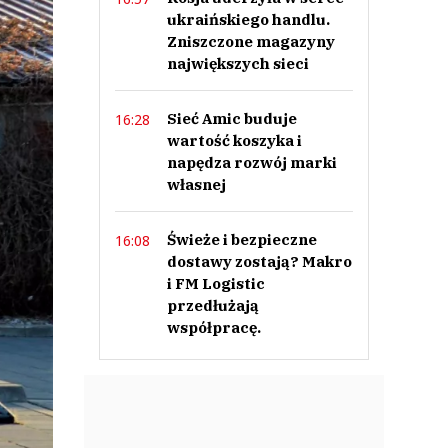
ukraińskiego handlu.
Zniszczone magazyny
największych sieci
Sieć Amic buduje
16:28
wartość koszyka i
napędza rozwój marki
własnej
Świeże i bezpieczne
16:08
dostawy zostają? Makro
i FM Logistic
przedłużają
współpracę.