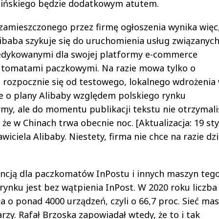
hińskiego będzie dodatkowym atutem.
zamieszczonego przez firmę ogłoszenia wynika więc,
ibaba szykuje się do uruchomienia usług związanych
edykowanymi dla swojej platformy e-commerce
tomatami paczkowymi. Na razie mowa tylko o
rozpocznie się od testowego, lokalnego wdrożenia
e o plany Alibaby względem polskiego rynku
rmy, ale do momentu publikacji tekstu nie otrzymal
e w Chinach trwa obecnie noc. [Aktualizacja: 19 sty
ciela Alibaby. Niestety, firma nie chce na razie dzi
ncją dla paczkomatów InPostu i innych maszyn tego
rynku jest bez wątpienia InPost. W 2020 roku liczba
o ponad 4000 urządzeń, czyli o 66,7 proc. Sieć ma
rzy. Rafał Brzoska zapowiadał wtedy, że to i tak