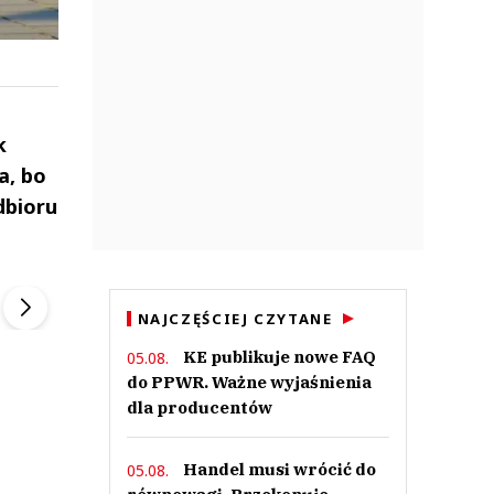
k
a, bo
dbioru
ek
Szefem być Sezon 2
Marcin Przybysz
▶
▶
NAJCZĘŚCIEJ CZYTANE
KE publikuje nowe FAQ
05.08.
do PPWR. Ważne wyjaśnienia
dla producentów
Handel musi wrócić do
05.08.