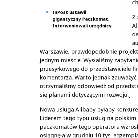
c
InPost ustawił
Z 
gigantyczny Paczkomat.
Al
Interweniowali urzędnicy
d
au
Warszawie, prawdopodobnie projekt 
jednym mieście. Wysłaliśmy zapytani
przesyłkowego do przedstawiciele fi
komentarza. Warto jednak zauważyć, ż
otrzymaliśmy odpowiedź od przedstawi
się planami dotyczącymi rozwoju.]
Nowa usługa Alibaby byłaby konkure
Liderem tego typu usług na polskim 
paczkomatów tego operatora wzrosła 
osiągnęła w grudniu 10 tys. egzempla