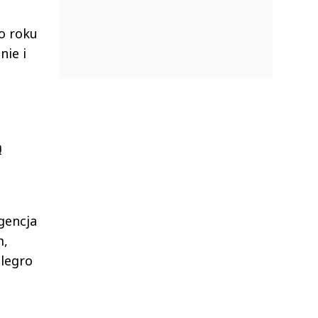
o roku
nie i
ą
gencja
m,
llegro