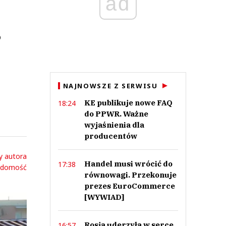
ad
?
NAJNOWSZE Z SERWISU
KE publikuje nowe FAQ
18:24
do PPWR. Ważne
wyjaśnienia dla
producentów
y autora
Handel musi wrócić do
17:38
adomość
równowagi. Przekonuje
prezes EuroCommerce
[WYWIAD]
Rosja uderzyła w serce
16:57