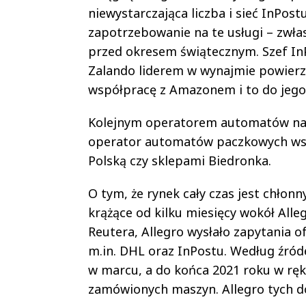
niewystarczająca liczba i sieć InPost
zapotrzebowanie na te usługi – zwła
przed okresem świątecznym. Szef InPo
Zalando liderem w wynajmie powierz
współpracę z Amazonem i to do jego 
Kolejnym operatorem automatów na p
operator automatów paczkowych wszed
Polską czy sklepami Biedronka.
O tym, że rynek cały czas jest chłon
krążące od kilku miesięcy wokół All
Reutera, Allegro wysłało zapytania o
m.in. DHL oraz InPostu. Według źróde
w marcu, a do końca 2021 roku w ręk
zamówionych maszyn. Allegro tych d