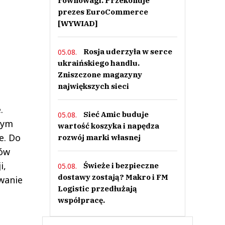
równowagi. Przekonuje
prezes EuroCommerce
[WYWIAD]
Rosja uderzyła w serce
05.08.
ukraińskiego handlu.
Zniszczone magazyny
największych sieci
.
Sieć Amic buduje
05.08.
łym
wartość koszyka i napędza
e. Do
rozwój marki własnej
tów
i,
Świeże i bezpieczne
05.08.
dostawy zostają? Makro i FM
wanie
Logistic przedłużają
współpracę.