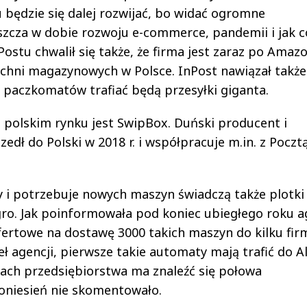
u będzie się dalej rozwijać, bo widać ogromne
szcza w dobie rozwoju e-commerce, pandemii i jak c
stu chwalił się także, że firma jest zaraz po Amazo
chni magazynowych w Polsce. InPost nawiązał także
paczkomatów trafiać będą przesyłki giganta.
olskim rynku jest SwipBox. Duński producent i
ł do Polski w 2018 r. i współpracuje m.in. z Poczt
ny i potrzebuje nowych maszyn świadczą także plotki
egro. Jak poinformowała pod koniec ubiegłego roku a
fertowe na dostawę 3000 takich maszyn do kilku fir
ł agencji, pierwsze takie automaty mają trafić do A
ach przedsiębiorstwa ma znaleźć się połowa
oniesień nie skomentowało.