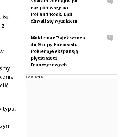
System kaucyjny po
2
raz pierwszy na
Pol‘and‘Rock. Lidl
 że
chwali się wynikiem
 z
Waldemar Pajek wraca
2
do Grupy Eurocash.
 w
Pokieruje ekspansją
pięciu sieci
franczyzowych
iśmy
cznia
elić
 typu.
szyn