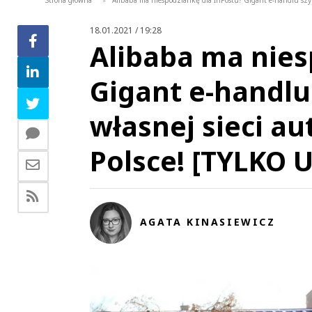
Strona główna
Alibaba ma niespodziankę dla InPostu? Gigant e-handlu szyk
>
18.01.2021 / 19:28
Alibaba ma nies
Gigant e-handlu
własnej sieci a
Polsce! [TYLKO 
AGATA KINASIEWICZ