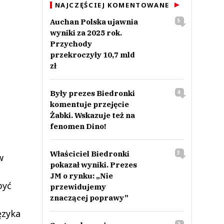
NAJCZĘŚCIEJ KOMENTOWANE
Auchan Polska ujawnia
5
wyniki za 2025 rok.
Przychody
przekroczyły 10,7 mld
zł
Były prezes Biedronki
4
komentuje przejęcie
Żabki. Wskazuje też na
fenomen Dino!
Właściciel Biedronki
3
w
pokazał wyniki. Prezes
JM o rynku: „Nie
być
przewidujemy
znaczącej poprawy”
ęzyka