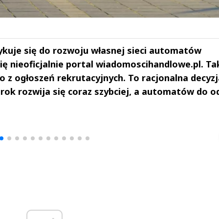
szykuje się do rozwoju własnej sieci automatów
ię nieoficjalnie portal wiadomoscihandlowe.pl. Ta
o z ogłoszeń rekrutacyjnych. To racjonalna decyzj
rok rozwija się coraz szybciej, a automatów do o
drzej
Michał Stężalski
FineDiningWe
▶
▶