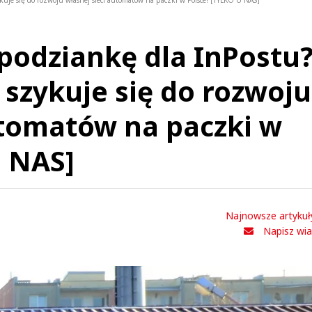
uje się do rozwoju własnej sieci automatów na paczki w Polsce! [TYLKO U NAS]
podziankę dla InPostu
 szykuje się do rozwoju
utomatów na paczki w
U NAS]
Najnowsze artykuł
Napisz wi