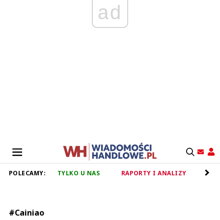
ad
POLECAMY:
TYLKO U NAS
RAPORTY I ANALIZY
RET
#Cainiao