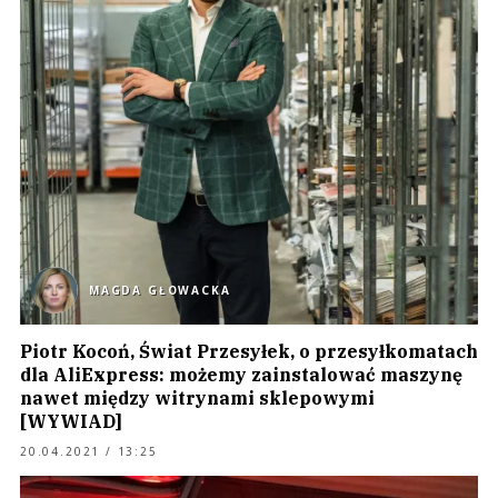
MAGDA GŁOWACKA
Piotr Kocoń, Świat Przesyłek, o przesyłkomatach
dla AliExpress: możemy zainstalować maszynę
nawet między witrynami sklepowymi
[WYWIAD]
20.04.2021 / 13:25