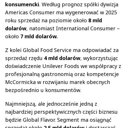
konsumencki
. Według prognoz spółki dywizja
Americas Consumer ma wygenerować w 2025
roku sprzedaż na poziomie około
8 mld
dolarów
, natomiast International Consumer –
około
7 mld dolarów.
Z kolei Global Food Service ma odpowiadać za
sprzedaż rzędu
4 mld dolarów
, wykorzystując
doświadczenie Unilever Foods we współpracy z
profesjonalną gastronomią oraz kompetencje
McCormicka w rozwijaniu marek obecnych
bezpośrednio u konsumentów.
Najmniejszą, ale jednocześnie jedną z
najbardziej perspektywicznych części biznesu
będzie Global Flavor. Segment ma osiągnąć
sprzedaż około
2,5 mld dolarów
i dostarczać