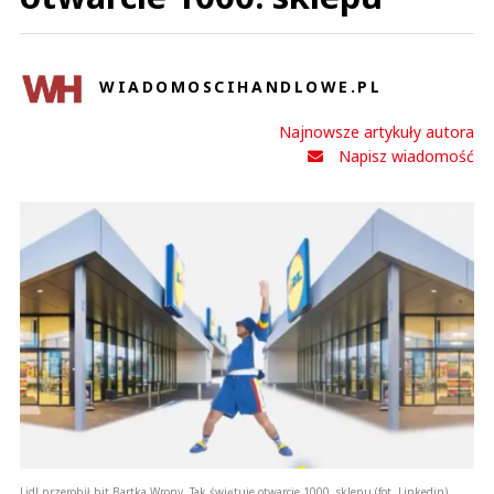
WIADOMOSCIHANDLOWE.PL
Najnowsze artykuły autora
Napisz wiadomość
Lidl przerobił hit Bartka Wrony. Tak świętuje otwarcie 1000. sklepu (fot. Linkedin)