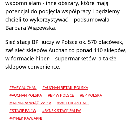
wspomniałam - inne obszary, które mają
potencjał do podjęcia współpracy i będziemy
chcieli to wykorzystywać – podsumowała
Barbara Wiążewska.
Sieć stacji BP liuczy w Polsce ok. 570 placówek,
zaś sieć sklepów Auchan to ponad 110 sklepów,
w formacie hiper- i supermarketów, a także
sklepów convenience.
#EASY AUCHAN
#AUCHAN RETAIL POLSKA
#AUCHAN POLSKA
#BP W POLSCE
#BP POLSKA
#BARBARA WIĄŻEWSKA
#WILD BEAN CAFE
#STACJE PALIW
#RYNEK STACJI PALIW
#RYNEK KAWIARNI