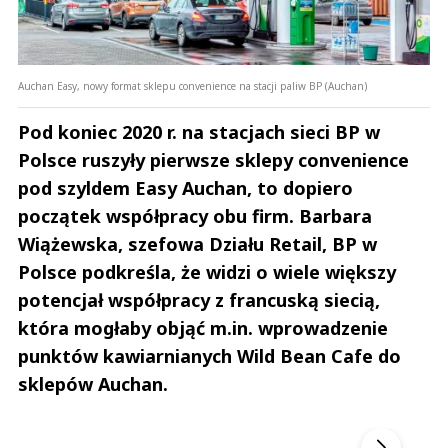
Auchan Easy, nowy format sklepu convenience na stacji paliw BP (Auchan)
Pod koniec 2020 r. na stacjach sieci BP w
Polsce ruszyły pierwsze sklepy convenience
pod szyldem Easy Auchan, to dopiero
początek współpracy obu firm. Barbara
Wiążewska, szefowa Działu Retail, BP w
Polsce podkreśla, że widzi o wiele większy
potencjał współpracy z francuską siecią,
która mogłaby objąć m.in. wprowadzenie
punktów kawiarnianych Wild Bean Cafe do
sklepów Auchan.
Andrzej i Marta Sterniccy
Marta i 
▶