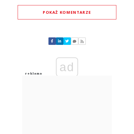
POKAŻ KOMENTARZE
Komentarze (
0
)
Nie znaleziono komentarzy
Zostaw swoje komentarze
Imię (Wymagane)
ad
Anuluj
Prześlij komentarz