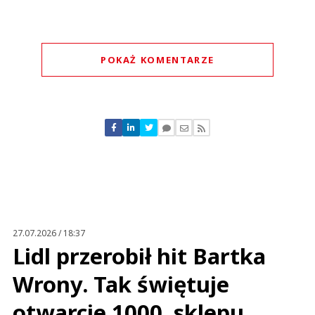
POKAŻ KOMENTARZE
Komentarze (
0
)
Nie znaleziono komentarzy
Zostaw swoje komentarze
Imię (Wymagane)
Anuluj
Prześlij komentarz
27.07.2026 / 18:37
Lidl przerobił hit Bartka
Wrony. Tak świętuje
otwarcie 1000. sklepu