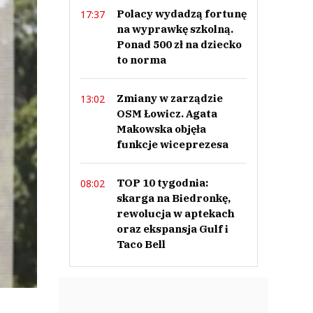
Polacy wydadzą fortunę
17:37
na wyprawkę szkolną.
Ponad 500 zł na dziecko
to norma
Zmiany w zarządzie
13:02
OSM Łowicz. Agata
Makowska objęła
funkcje wiceprezesa
TOP 10 tygodnia:
08:02
skarga na Biedronkę,
rewolucja w aptekach
oraz ekspansja Gulf i
Taco Bell