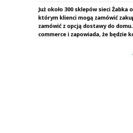
Już około 300 sklepów sieci Żabka o
którym klienci mogą zamówić zakupy
zamówić z opcją dostawy do domu. 
commerce i zapowiada, że będzie k
Andrzej i Marta
Marta i An
Sterniccy
Sterniccy
▶
▶