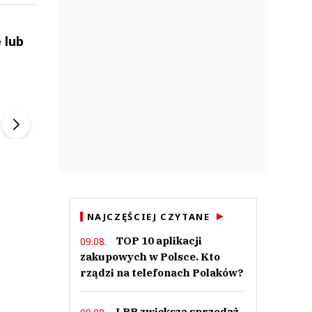
 lub
ek
Szefem być Sezon 2
Marcin Przybysz
▶
▶
NAJCZĘŚCIEJ CZYTANE
TOP 10 aplikacji
09.08.
zakupowych w Polsce. Kto
rządzi na telefonach Polaków?
LPP zwiększa sprzedaż