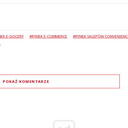
NEK E-GOCERY
#RYNEK E-COMMERCE
#RYNEK SKLEPÓW CONVENIENC
A
POKAŻ KOMENTARZE
Komentarze (
6
)