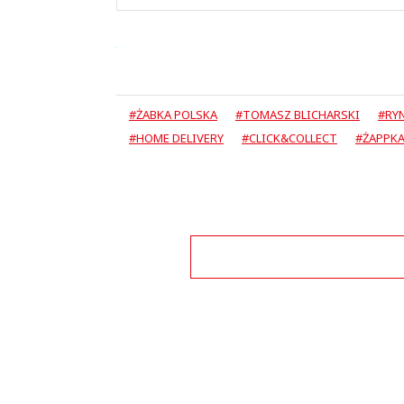
#ŻABKA POLSKA
#TOMASZ BLICHARSKI
#RY
#HOME DELIVERY
#CLICK&COLLECT
#ŻAPPK