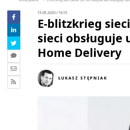
Strona główna
E-blitzkrieg sieci Żabka. Już 300 sklepów sieci obsługuje usł
>
15.05.2020 / 16:15
E-blitzkrieg sie
sieci obsługuje u
Home Delivery
ŁUKASZ STĘPNIAK