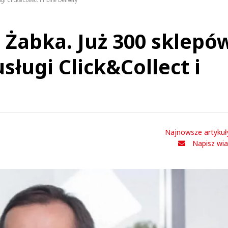
ugi Click&Collect i Home Delivery
ci Żabka. Już 300 sklepó
sługi Click&Collect i
Najnowsze artykuł
Napisz wi