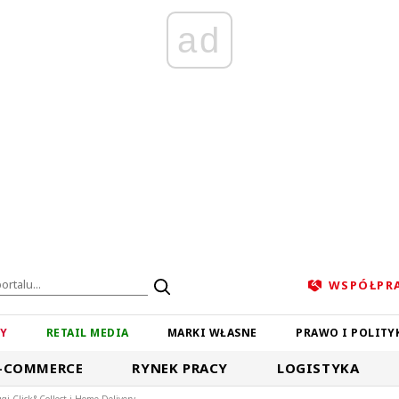
ad
WSPÓŁPR
ZY
RETAIL MEDIA
MARKI WŁASNE
PRAWO I POLITY
-COMMERCE
RYNEK PRACY
LOGISTYKA