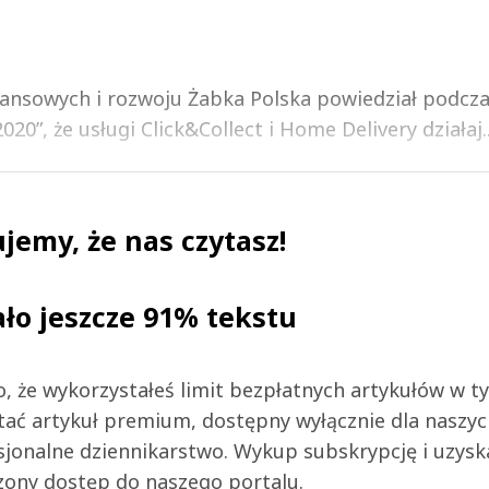
inansowych i rozwoju Żabka Polska powiedział podcz
20”, że usługi Click&Collect i Home Delivery działaj..
jemy, że nas czytasz!
ało jeszcze 91% tekstu
 to, że wykorzystałeś limit bezpłatnych artykułów w t
tać artykuł premium, dostępny wyłącznie dla naszy
jonalne dziennikarstwo. Wykup subskrypcję i uzysk
zony dostęp do naszego portalu.