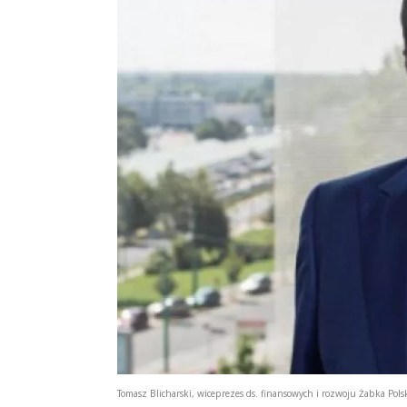
Tomasz Blicharski, wiceprezes ds. finansowych i rozwoju Żabka Pols