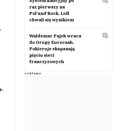
System kaucyjny po
raz pierwszy na
Pol‘and‘Rock. Lidl
chwali się wynikiem
.
Waldemar Pajek wraca
2
do Grupy Eurocash.
Pokieruje ekspansją
pięciu sieci
franczyzowych
e-