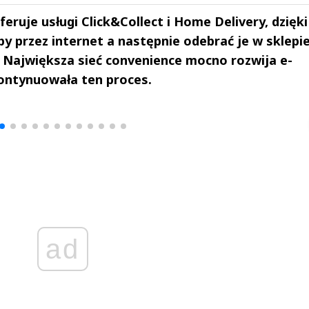
feruje usługi Click&Collect i Home Delivery, dzięki
 przez internet a następnie odebrać je w sklepie
Największa sieć convenience mocno rozwija e-
ontynuowała ten proces.
drzej
Michał Stężalski
FineDiningWe
▶
▶
ad