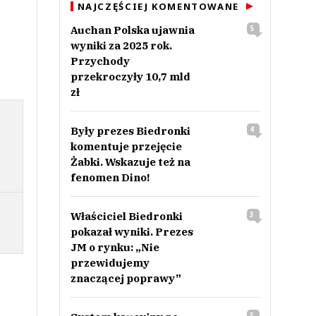
NAJCZĘŚCIEJ KOMENTOWANE
Auchan Polska ujawnia
5
wyniki za 2025 rok.
Przychody
przekroczyły 10,7 mld
zł
Były prezes Biedronki
4
komentuje przejęcie
Żabki. Wskazuje też na
fenomen Dino!
Właściciel Biedronki
3
pokazał wyniki. Prezes
JM o rynku: „Nie
przewidujemy
znaczącej poprawy”
3