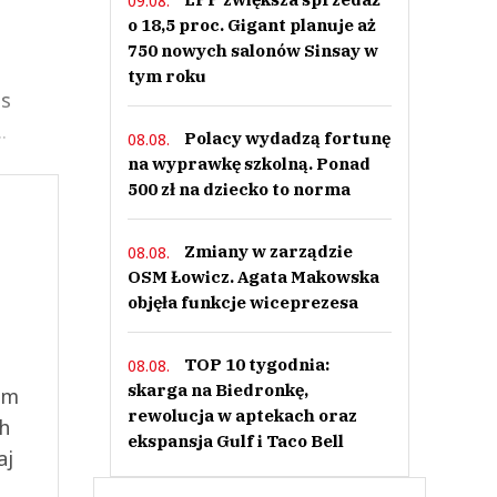
09.08.
o 18,5 proc. Gigant planuje aż
750 nowych salonów Sinsay w
tym roku
as
.
Polacy wydadzą fortunę
08.08.
na wyprawkę szkolną. Ponad
500 zł na dziecko to norma
Zmiany w zarządzie
08.08.
OSM Łowicz. Agata Makowska
objęła funkcje wiceprezesa
TOP 10 tygodnia:
08.08.
skarga na Biedronkę,
ym
rewolucja w aptekach oraz
ch
ekspansja Gulf i Taco Bell
aj