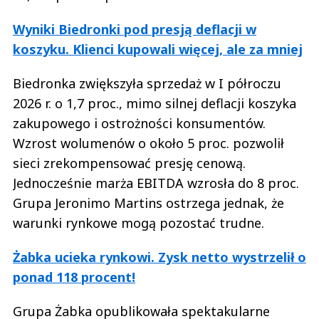
Wyniki Biedronki pod presją deflacji w
koszyku. Klienci kupowali więcej, ale za mniej
Biedronka zwiększyła sprzedaż w I półroczu
2026 r. o 1,7 proc., mimo silnej deflacji koszyka
zakupowego i ostrożności konsumentów.
Wzrost wolumenów o około 5 proc. pozwolił
sieci zrekompensować presję cenową.
Jednocześnie marża EBITDA wzrosła do 8 proc.
Grupa Jeronimo Martins ostrzega jednak, że
warunki rynkowe mogą pozostać trudne.
Żabka ucieka rynkowi. Zysk netto wystrzelił o
ponad 118 procent!
Grupa Żabka opublikowała spektakularne