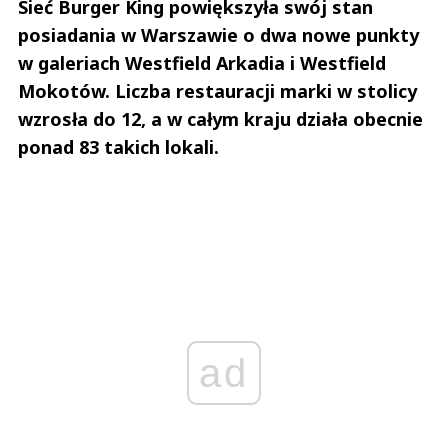
Sieć Burger King powiększyła swój stan
Nie znaleziono komentarzy
Zostaw swoje komentarze
posiadania w Warszawie o dwa nowe punkty
Imię (Wymagane)
w galeriach Westfield Arkadia i Westfield
Mokotów. Liczba restauracji marki w stolicy
wzrosła do 12, a w całym kraju działa obecnie
Anuluj
ponad 83 takich lokali.
Prześlij komentarz
ad