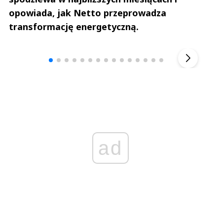
opowiada, jak Netto przeprowadza
transformację energetyczną.
Andrzej i Marta Sterniccy
Marta i 
▶
ad