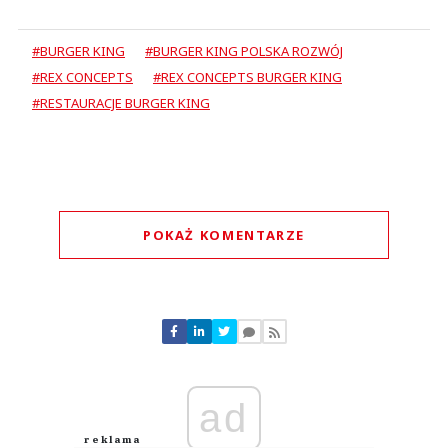
#BURGER KING
#BURGER KING POLSKA ROZWÓJ
#REX CONCEPTS
#REX CONCEPTS BURGER KING
#RESTAURACJE BURGER KING
POKAŻ KOMENTARZE
Komentarze (
0
)
Nie znaleziono komentarzy
Zostaw swoje komentarze
Imię (Wymagane)
ad
Anuluj