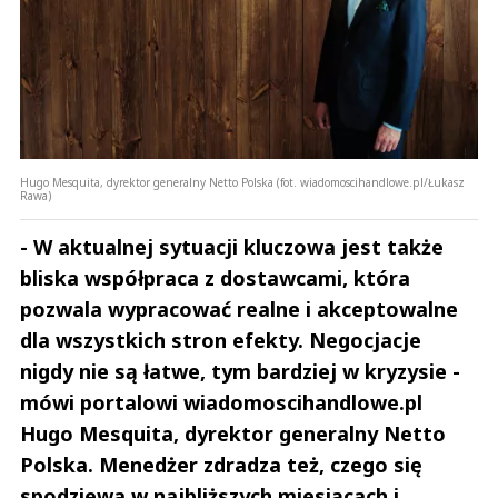
Hugo Mesquita, dyrektor generalny Netto Polska (fot. wiadomoscihandlowe.pl/Łukasz
Rawa)
- W aktualnej sytuacji kluczowa jest także
bliska współpraca z dostawcami, która
pozwala wypracować realne i akceptowalne
dla wszystkich stron efekty. Negocjacje
nigdy nie są łatwe, tym bardziej w kryzysie -
mówi portalowi wiadomoscihandlowe.pl
Hugo Mesquita, dyrektor generalny Netto
Polska. Menedżer zdradza też, czego się
spodziewa w najbliższych miesiącach i