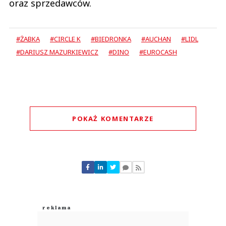
oraz sprzedawców.
#ŻABKA
#CIRCLE K
#BIEDRONKA
#AUCHAN
#LIDL
#DARIUSZ MAZURKIEWICZ
#DINO
#EUROCASH
POKAŻ KOMENTARZE
Komentarze (
0
)
Nie znaleziono komentarzy
Zostaw swoje komentarze
Imię (Wymagane)
Anuluj