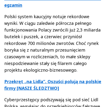
egzamin
Polski system kaucyjny notuje rekordowe
wyniki. W ciągu zaledwie półrocza pełnego
funkcjonowania Polacy zwrócili już 2,3 miliarda
butelek i puszek, a czerwiec przyniósł
rekordowe 700 milionów zwrotów. Choć rynek
boryka się z naturalnym przesunięciem
czasowym w rozliczeniach, to małe sklepy
niespodziewanie stały się filarem całego
projektu ekologiczno-biznesowego.
Przekręt „na Lidla”. Oszuści polują na polskie
firmy [NASZE ŚLEDZTWO]
Cyberprzestępcy podszywają się pod sieć Lidl
Polska, wysyłając do przedsiębiorców fałszywe