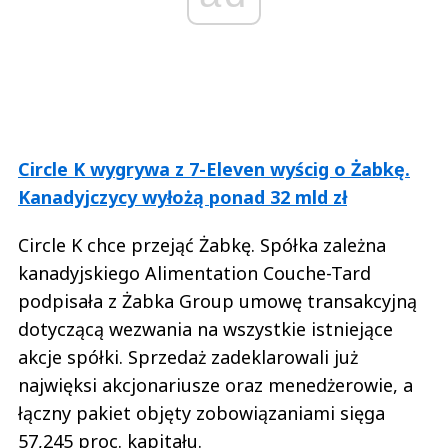
Circle K wygrywa z 7-Eleven wyścig o Żabkę.
Kanadyjczycy wyłożą ponad 32 mld zł
Circle K chce przejąć Żabkę. Spółka zależna
kanadyjskiego Alimentation Couche-Tard
podpisała z Żabka Group umowę transakcyjną
dotyczącą wezwania na wszystkie istniejące
akcje spółki. Sprzedaż zadeklarowali już
najwięksi akcjonariusze oraz menedżerowie, a
łączny pakiet objęty zobowiązaniami sięga
57,245 proc. kapitału.