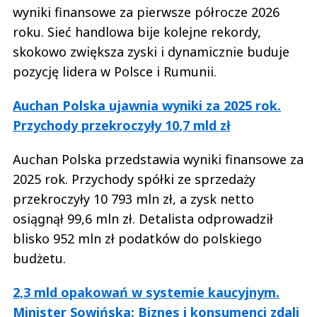
wyniki finansowe za pierwsze półrocze 2026
roku. Sieć handlowa bije kolejne rekordy,
skokowo zwiększa zyski i dynamicznie buduje
pozycję lidera w Polsce i Rumunii.
Auchan Polska ujawnia wyniki za 2025 rok.
Przychody przekroczyły 10,7 mld zł
Auchan Polska przedstawia wyniki finansowe za
2025 rok. Przychody spółki ze sprzedaży
przekroczyły 10 793 mln zł, a zysk netto
osiągnął 99,6 mln zł. Detalista odprowadził
blisko 952 mln zł podatków do polskiego
budżetu.
2,3 mld opakowań w systemie kaucyjnym.
Minister Sowińska: Biznes i konsumenci zdali