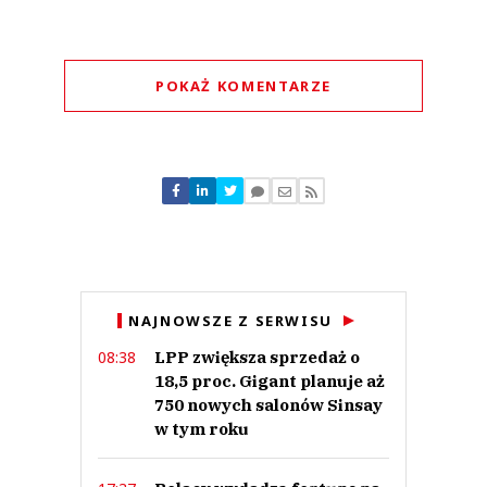
POKAŻ KOMENTARZE
Komentarze (
2
)
cameleon
06.10.2016 / 17:12
NAJNOWSZE Z SERWISU
This comment was minimized by the moderator on the site
LPP zwiększa sprzedaż o
08:38
A PS tylko podnosi podatki i wprowadza nowe. Ale Misiewicze i dziesiątki
tysięcy niekompetentnych pisowskich biurokratów muszą z czegoś żyć
18,5 proc. Gigant planuje aż
cameleon
750 nowych salonów Sinsay
Odpowiedz
w tym roku
0
0