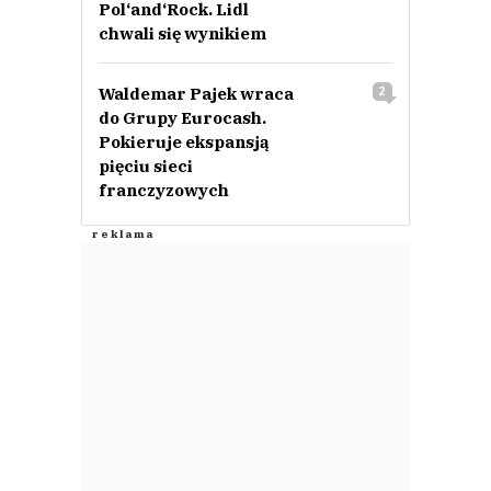
Pol‘and‘Rock. Lidl
chwali się wynikiem
Waldemar Pajek wraca
2
do Grupy Eurocash.
Pokieruje ekspansją
pięciu sieci
franczyzowych