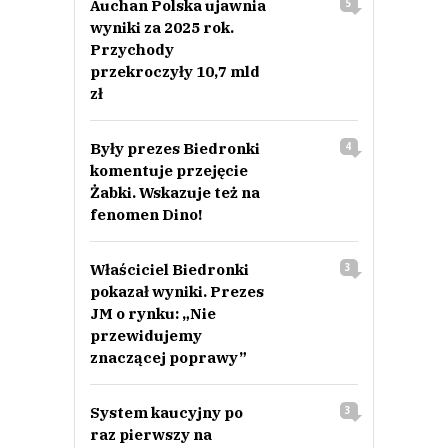
Auchan Polska ujawnia
5
wyniki za 2025 rok.
Przychody
przekroczyły 10,7 mld
zł
Były prezes Biedronki
4
komentuje przejęcie
Żabki. Wskazuje też na
fenomen Dino!
Właściciel Biedronki
3
pokazał wyniki. Prezes
JM o rynku: „Nie
przewidujemy
znaczącej poprawy”
System kaucyjny po
3
raz pierwszy na