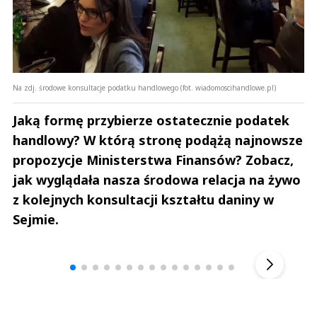
Na zdj. środowe konsultacje podatku handlowego (fot. wiadomoscihandlowe.pl)
Jaką formę przybierze ostatecznie podatek
handlowy? W którą stronę podążą najnowsze
propozycje Ministerstwa Finansów? Zobacz,
jak wyglądała nasza środowa relacja na żywo
z kolejnych konsultacji kształtu daniny w
Sejmie.
Andrzej i Marta Sterniccy
Marta i 
▶