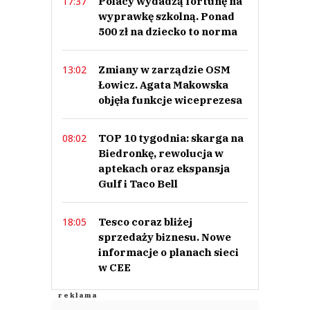
Polacy wydadzą fortunę na
17:37
wyprawkę szkolną. Ponad
500 zł na dziecko to norma
Zmiany w zarządzie OSM
13:02
Łowicz. Agata Makowska
cameleon
06.10.2016 / 17:12
objęła funkcje wiceprezesa
This comment was minimized by the moderator on the site
A PS tylko podnosi podatki i wprowadza nowe. Ale Misiewicze i dziesiątki
TOP 10 tygodnia: skarga na
08:02
tysięcy niekompetentnych pisowskich biurokratów muszą z czegoś żyć
Biedronkę, rewolucja w
cameleon
aptekach oraz ekspansja
Odpowiedz
Gulf i Taco Bell
0
0
Tesco coraz bliżej
18:05
sprzedaży biznesu. Nowe
Nie znaleziono komentarzy
informacje o planach sieci
Zostaw swoje komentarze
Imię (Wymagane)
w CEE