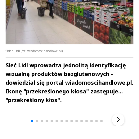
Sklep Lidl (fot. wiadomoscihandlowe.pl)
Sieć Lidl wprowadza jednolitą identyfikację
wizualną produktów bezglutenowych -
dowiedział się portal wiadomoscihandlowe.pl.
Ikonę "przekreślonego kłosa" zastępuje...
"przekreślony kłos".
Andrzej i Marta Sterniccy
Marta i 
▶