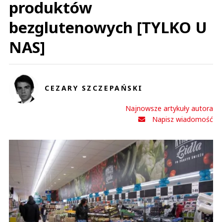
produktów
bezglutenowych [TYLKO U
NAS]
CEZARY SZCZEPAŃSKI
Najnowsze artykuły autora
Napisz wiadomość