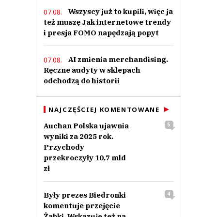
Wszyscy już to kupili, więc ja
07.08.
też muszę Jak internetowe trendy
i presja FOMO napędzają popyt
AI zmienia merchandising.
07.08.
Ręczne audyty w sklepach
odchodzą do historii
NAJCZĘŚCIEJ KOMENTOWANE
Auchan Polska ujawnia
5
wyniki za 2025 rok.
Przychody
przekroczyły 10,7 mld
zł
Były prezes Biedronki
4
komentuje przejęcie
Żabki. Wskazuje też na