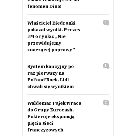
fenomen Dino!
Właściciel Biedronki
3
pokazał wyniki. Prezes
JM o rynku: „Nie
przewidujemy
znaczącej poprawy”
System kaucyjny po
3
raz pierwszy na
Pol‘and‘Rock. Lidl
chwali się wynikiem
Waldemar Pajek wraca
2
do Grupy Eurocash.
Pokieruje ekspansją
pięciu sieci
franczyzowych