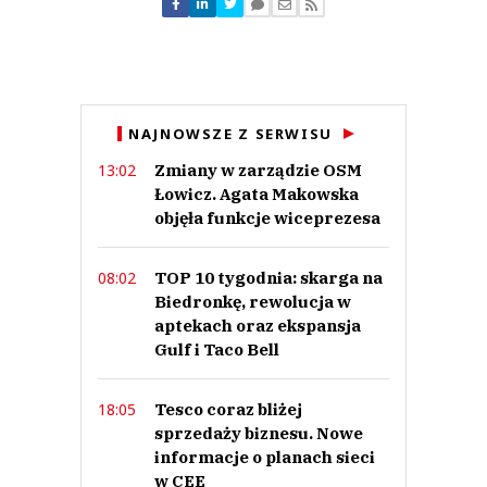
zdegustowany klient
19.02.2019 / 12:08
NAJNOWSZE Z SERWISU
This comment was minimized by the moderator on the site
Zmiany w zarządzie OSM
13:02
Kiedy w sklepienr 1192 pojawia sie kasy dzielone? W filmiku na youtube
takie kasy widac, a w starych lidlach budowanych sprzed 2010 roku jakos
Łowicz. Agata Makowska
ich nie widze. Zapraszam na sklepnr 1192.
objęła funkcje wiceprezesa
zdegustowany klient
Odpowiedz
TOP 10 tygodnia: skarga na
08:02
0
Biedronkę, rewolucja w
0
aptekach oraz ekspansja
Gulf i Taco Bell
Nie znaleziono komentarzy
Zostaw swoje komentarze
Imię (Wymagane)
Tesco coraz bliżej
18:05
sprzedaży biznesu. Nowe
informacje o planach sieci
Anuluj
w CEE