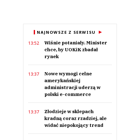
Imię (Wymagane)
Anuluj
NAJNOWSZE Z SERWISU
Prześlij komentarz
Wiśnie potaniały. Minister
13:52
chce, by UOKiK zbadał
rynek
Nowe wymogi celne
13:37
amerykańskiej
administracji uderzą w
polski e-commerce
Złodzieje w sklepach
13:37
kradną coraz rzadziej, ale
widać niepokojący trend