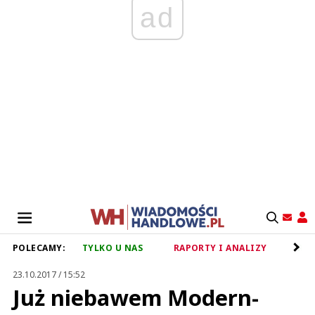
ad
POLECAMY:
TYLKO U NAS
RAPORTY I ANALIZY
RET
23.10.2017 / 15:52
Już niebawem Modern-