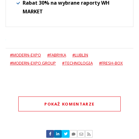
Rabat 30% na wybrane raporty WH
MARKET
#MODERN-EXPO
#FABRYKA
#LUBLIN
#MODERN-EXPO GROUP
#TECHNOLOGIA
#FRESH-BOX
POKAŻ KOMENTARZE
Komentarze (
0
)
Nie znaleziono komentarzy
Zostaw swoje komentarze