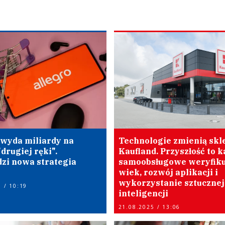
 wyda miliardy na
Technologie zmienią skl
drugiej ręki".
Kaufland. Przyszłość to k
zi nowa strategia
samoobsługowe weryfiku
wiek, rozwój aplikacji i
wykorzystanie sztucznej
 / 10:19
inteligencji
21.08.2025 / 13:06