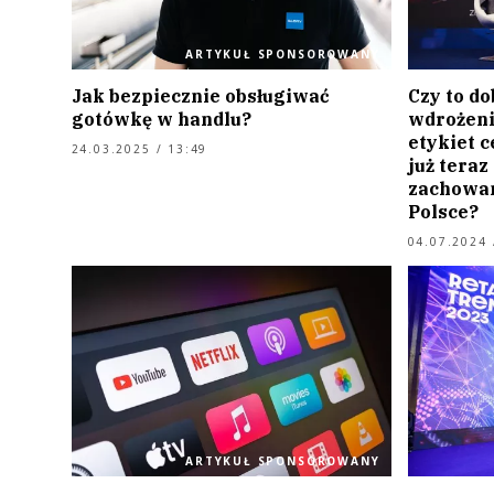
ARTYKUŁ SPONSOROWANY
Jak bezpiecznie obsługiwać
Czy to d
gotówkę w handlu?
wdrożeni
etykiet 
24.03.2025 / 13:49
już teraz
zachowa
Polsce?
04.07.2024 
ARTYKUŁ SPONSOROWANY