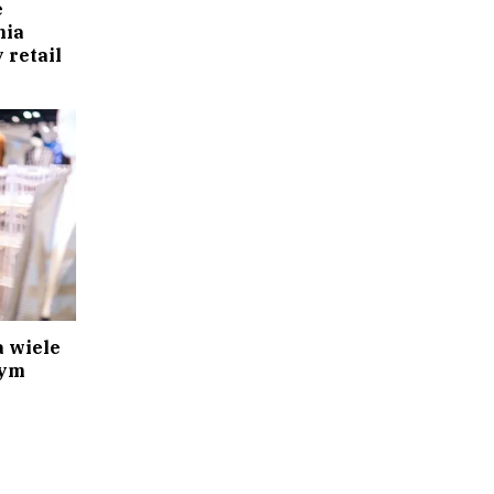
e
nia
 retail
 wiele
nym