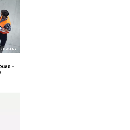
OROWANY
ouse –
e