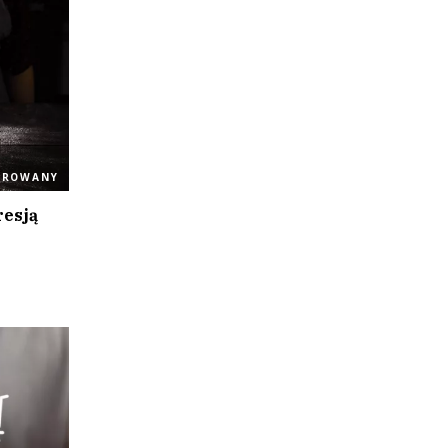
OROWANY
resją