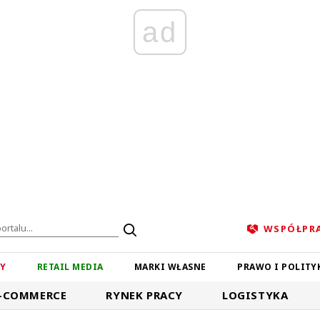
ad
WSPÓŁPR
ZY
RETAIL MEDIA
MARKI WŁASNE
PRAWO I POLITY
-COMMERCE
RYNEK PRACY
LOGISTYKA