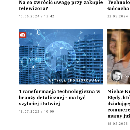
Na co zwrócić uwagę przy zakupie
Technolog
telewizora?
łańcucha
10.06.2024 / 13:42
22.05.2024 
Ł
ARTYKUŁ SPONSOROWANY
Transformacja technologiczna w
Michał K
branży detalicznej - ma być
Błędy, kt
szybciej i łatwiej
działając
commerce
18.07.2023 / 10:00
mamy już
15.02.2023 