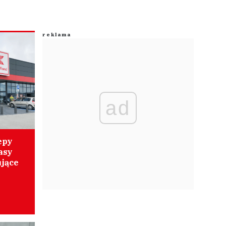
ad
epy
asy
jące