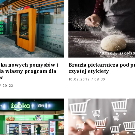
ARTYKUŁ SPONS
uka nowych pomysłów i
Branża piekarnicza pod p
a własny program dla
czystej etykiety
w
10.09.2019 / 08:30
/ 20:22