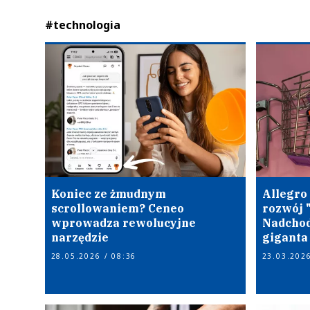
#technologia
Koniec ze żmudnym
Allegro
scrollowaniem? Ceneo
rozwój "
wprowadza rewolucyjne
Nadchod
narzędzie
giganta
28.05.2026 / 08:36
23.03.2026