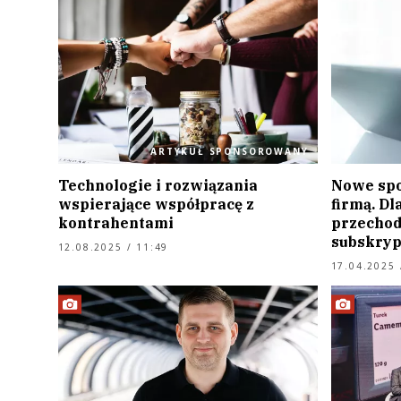
ARTYKUŁ SPONSOROWANY
Technologie i rozwiązania
Nowe spo
wspierające współpracę z
firmą. Dl
kontrahentami
przechod
subskry
12.08.2025 / 11:49
17.04.2025 