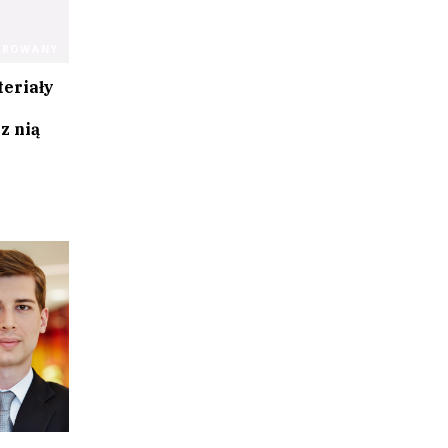
OROWANY
teriały
z nią