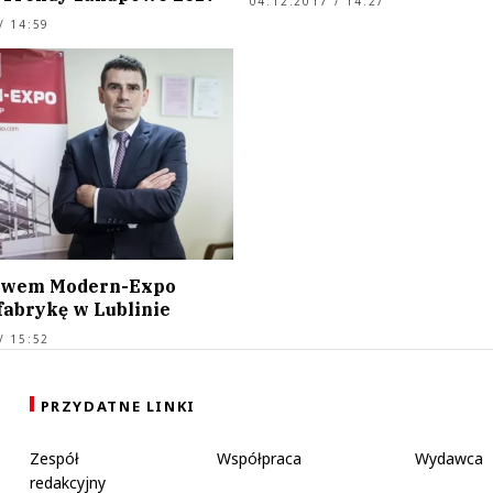
04.12.2017 / 14:27
/ 14:59
bawem Modern-Expo
fabrykę w Lublinie
/ 15:52
PRZYDATNE LINKI
Zespół
Współpraca
Wydawca
redakcyjny