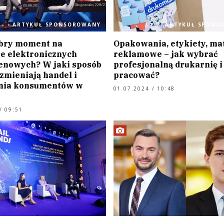
ARTYKUŁ SPONSOROWANY
ARTYKUŁ SPONS
obry moment na
Opakowania, etykiety, ma
e elektronicznych
reklamowe – jak wybrać
cenowych? W jaki sposób
profesjonalną drukarnię i 
 zmieniają handel i
pracować?
nia konsumentów w
01.07.2024 / 10:48
/ 09:51