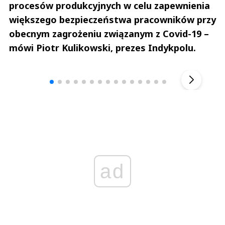
procesów produkcyjnych w celu zapewnienia
większego bezpieczeństwa pracowników przy
obecnym zagrożeniu związanym z Covid-19 –
mówi Piotr Kulikowski, prezes Indykpolu.
Andrzej i Marta Sterniccy
Marta i 
▶
ad