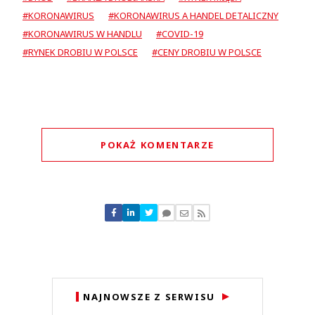
#KORONAWIRUS
#KORONAWIRUS A HANDEL DETALICZNY
#KORONAWIRUS W HANDLU
#COVID-19
#RYNEK DROBIU W POLSCE
#CENY DROBIU W POLSCE
POKAŻ KOMENTARZE
Komentarze (
0
)
Nie znaleziono komentarzy
Zostaw swoje komentarze
Imię (Wymagane)
Anuluj
NAJNOWSZE Z SERWISU
Prześlij komentarz