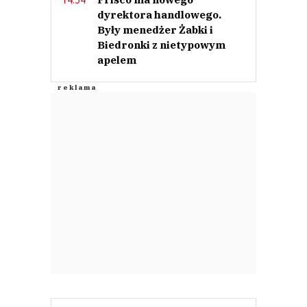
dyrektora handlowego.
Były menedżer Żabki i
Biedronki z nietypowym
apelem