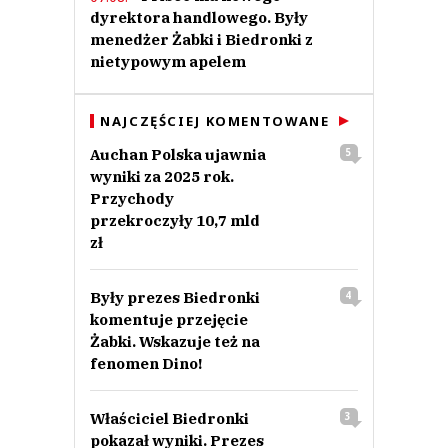
dyrektora handlowego. Były
menedżer Żabki i Biedronki z
nietypowym apelem
NAJCZĘŚCIEJ KOMENTOWANE
Auchan Polska ujawnia
5
wyniki za 2025 rok.
Przychody
przekroczyły 10,7 mld
zł
Były prezes Biedronki
4
komentuje przejęcie
Żabki. Wskazuje też na
fenomen Dino!
Właściciel Biedronki
3
pokazał wyniki. Prezes