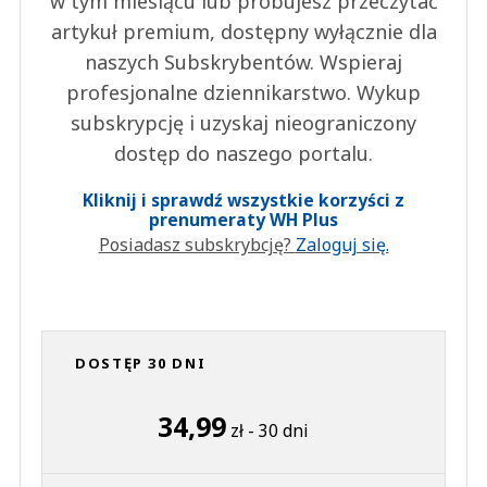
w tym miesiącu lub próbujesz przeczytać
artykuł premium, dostępny wyłącznie dla
naszych Subskrybentów. Wspieraj
profesjonalne dziennikarstwo. Wykup
subskrypcję i uzyskaj nieograniczony
dostęp do naszego portalu.
Kliknij i sprawdź wszystkie korzyści z
prenumeraty WH Plus
Posiadasz subskrybcję?
Zaloguj się.
DOSTĘP 30 DNI
34,99
zł - 30 dni