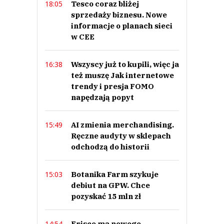
Tesco coraz bliżej
18:05
sprzedaży biznesu. Nowe
informacje o planach sieci
w CEE
Wszyscy już to kupili, więc ja
16:38
też muszę Jak internetowe
trendy i presja FOMO
napędzają popyt
AI zmienia merchandising.
15:49
Ręczne audyty w sklepach
odchodzą do historii
Botanika Farm szykuje
15:03
debiut na GPW. Chce
pozyskać 15 mln zł
Frisco ma nowego
14:54