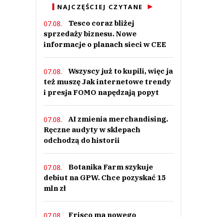
NAJCZĘŚCIEJ CZYTANE
Tesco coraz bliżej
07.08.
sprzedaży biznesu. Nowe
informacje o planach sieci w CEE
Wszyscy już to kupili, więc ja
07.08.
też muszę Jak internetowe trendy
i presja FOMO napędzają popyt
AI zmienia merchandising.
07.08.
Ręczne audyty w sklepach
odchodzą do historii
Botanika Farm szykuje
07.08.
debiut na GPW. Chce pozyskać 15
mln zł
Frisco ma nowego
07.08.