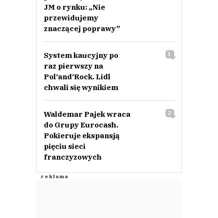
JM o rynku: „Nie
przewidujemy
znaczącej poprawy”
System kaucyjny po
3
raz pierwszy na
Pol‘and‘Rock. Lidl
chwali się wynikiem
Waldemar Pajek wraca
2
do Grupy Eurocash.
Pokieruje ekspansją
pięciu sieci
franczyzowych