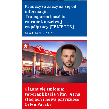
Franczyza zaczyna się od
informacji.
Transparentność to
warunek uczciwej
współpracy [FELIETON]
30.04.2026 / 09:54
Gigant się zmienia:
superaplikacja Vitay, AI na
stacjach i nowa przyszłość
Orlen Paczki