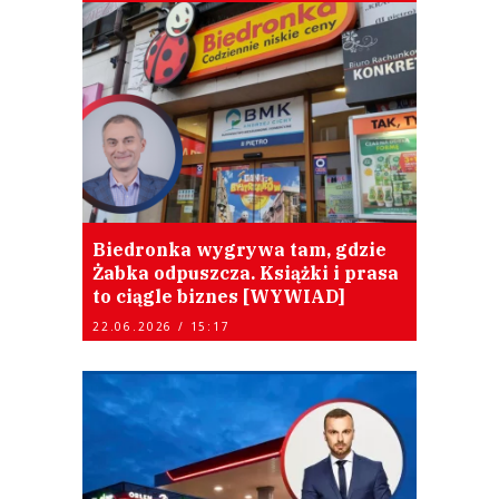
Biedronka wygrywa tam, gdzie
Żabka odpuszcza. Książki i prasa
to ciągle biznes [WYWIAD]
22.06.2026 / 15:17