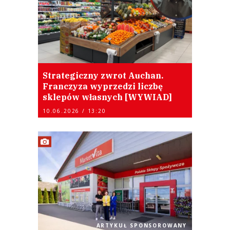
Strategiczny zwrot Auchan.
Franczyza wyprzedzi liczbę
sklepów własnych [WYWIAD]
10.06.2026 / 13:20
ARTYKUŁ SPONSOROWANY