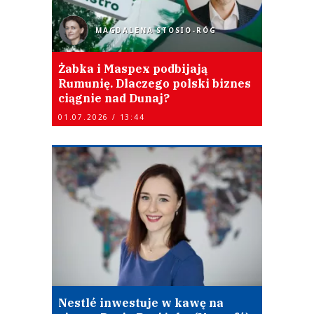
MAGDALENA STOSIO-RÓG
Żabka i Maspex podbijają
Rumunię. Dlaczego polski biznes
ciągnie nad Dunaj?
01.07.2026 / 13:44
Nestlé inwestuje w kawę na