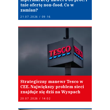
tnie ofertę non-food. Co w
zamian?
21.07.2026 / 09:16
Strategiczny manewr Tesco w
CEE. Największy problem sieci
znajduje się dziś na Wyspach
20.07.2026 / 14:02