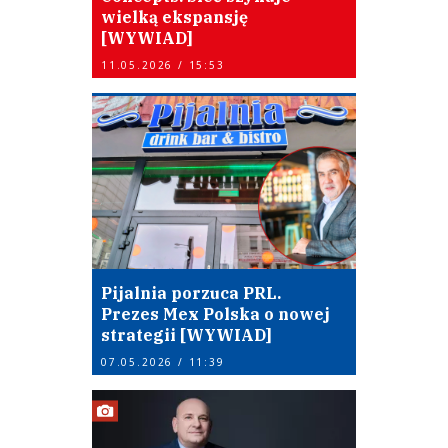
wielką ekspansję
[WYWIAD]
11.05.2026 / 15:53
Pijalnia porzuca PRL.
Prezes Mex Polska o nowej
strategii [WYWIAD]
07.05.2026 / 11:39