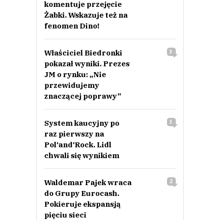
komentuje przejęcie
Żabki. Wskazuje też na
fenomen Dino!
Właściciel Biedronki
3
pokazał wyniki. Prezes
JM o rynku: „Nie
przewidujemy
znaczącej poprawy”
System kaucyjny po
3
raz pierwszy na
Pol‘and‘Rock. Lidl
chwali się wynikiem
Waldemar Pajek wraca
2
do Grupy Eurocash.
Pokieruje ekspansją
pięciu sieci