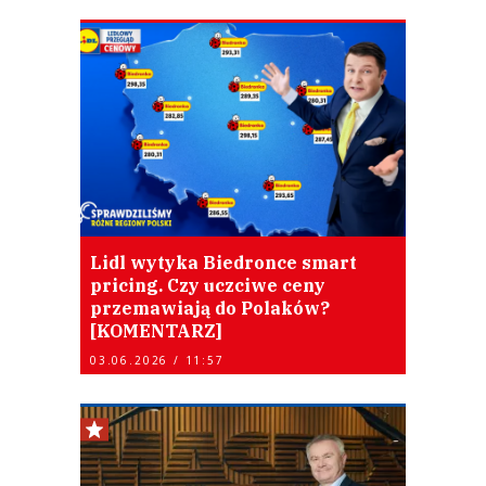
Lidl wytyka Biedronce smart
pricing. Czy uczciwe ceny
przemawiają do Polaków?
[KOMENTARZ]
03.06.2026 / 11:57