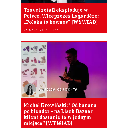
Travel retail eksploduje w
Polsce. Wiceprezes Lagardère:
„Polska to kosmos” [WYWIAD]
25.05.2026 / 11:26
AURELIA OBROCHTA
Michał Krowiński: “Od banana
po blender - na Lisek Bazaar
klient dostanie to w jednym
miejscu” [WYWIAD]