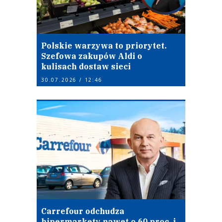
Polskie warzywa to priorytet.
Szefowa zakupów Aldi o
kulisach dostaw sieci
30.07.2026 / 12:46
Carrefour odchudza
hipermarkety nawet o 60 proc. i