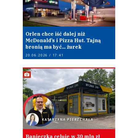
Orlen chce iść dalej niż
McDonald’s i Pizza Hut. Tajną
bronią ma być... żurek
20.06.2026 / 17:41
KATARZYNA PIERZCHAŁA
Banieczka celuje w 30 mln zł