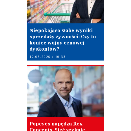
Niepokojąco słabe wyniki
sprzedaży żywności: Czy to
koniec wojny cenowej
dyskontów?
12.05.2026 / 10:33
Popeyes napędza Rex
Concepts. Sieć szykuje