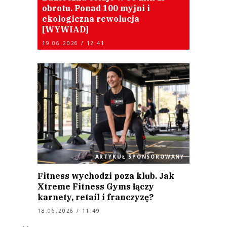
obrotu. Ponad 100 myjni i
ekologiczna rewolucja
[WYWIAD]
19.06.2026 / 12:41
ARTYKUŁ SPONSOROWANY
Fitness wychodzi poza klub. Jak
Xtreme Fitness Gyms łączy
karnety, retail i franczyzę?
18.06.2026 / 11:49