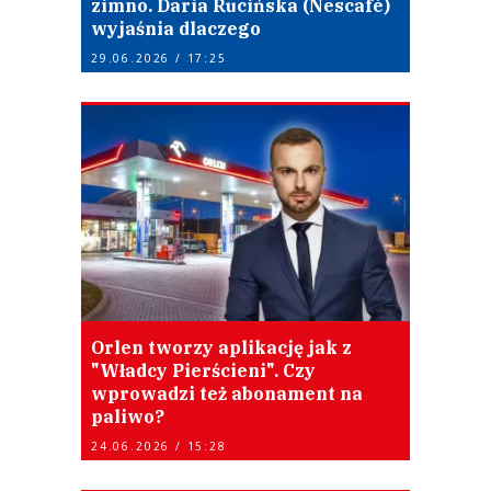
zimno. Daria Rucińska (Nescafé)
wyjaśnia dlaczego
29.06.2026 / 17:25
Orlen tworzy aplikację jak z
"Władcy Pierścieni". Czy
wprowadzi też abonament na
paliwo?
24.06.2026 / 15:28