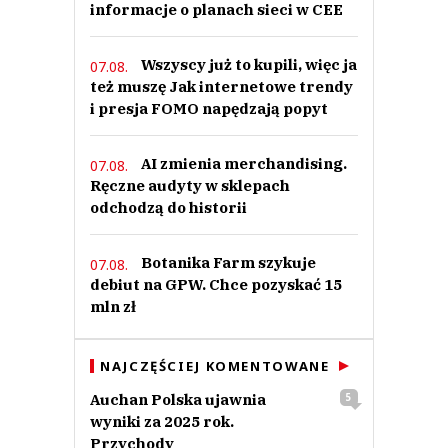
informacje o planach sieci w CEE
młody konsument
Odpowiedz
3
Wszyscy już to kupili, więc ja
07.08.
też muszę Jak internetowe trendy
0
i presja FOMO napędzają popyt
Nie znaleziono komentarzy
Zostaw swoje komentarze
AI zmienia merchandising.
Imię (Wymagane)
07.08.
Ręczne audyty w sklepach
odchodzą do historii
Anuluj
Botanika Farm szykuje
07.08.
Prześlij komentarz
debiut na GPW. Chce pozyskać 15
mln zł
NAJCZĘŚCIEJ KOMENTOWANE
Auchan Polska ujawnia
5
wyniki za 2025 rok.
Przychody