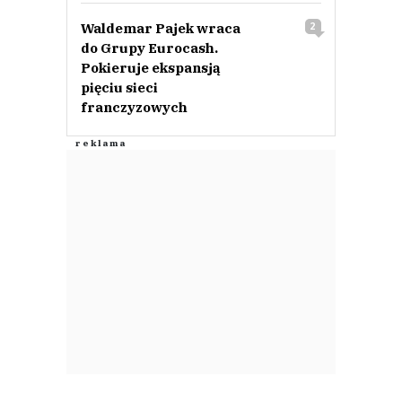
Waldemar Pajek wraca
2
do Grupy Eurocash.
Pokieruje ekspansją
pięciu sieci
franczyzowych