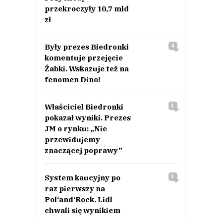
przekroczyły 10,7 mld
zł
Były prezes Biedronki
4
komentuje przejęcie
Żabki. Wskazuje też na
fenomen Dino!
Właściciel Biedronki
3
pokazał wyniki. Prezes
JM o rynku: „Nie
przewidujemy
znaczącej poprawy”
System kaucyjny po
3
raz pierwszy na
Pol‘and‘Rock. Lidl
chwali się wynikiem