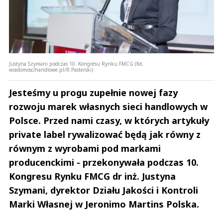
Justyna Szymani podczas 10. Kongresu Rynku FMCG (fot.
wiadomoscihandlowe.pl/R.Pasterski)
Jesteśmy u progu zupełnie nowej fazy
rozwoju marek własnych sieci handlowych w
Polsce. Przed nami czasy, w których artykuły
private label rywalizować będą jak równy z
równym z wyrobami pod markami
producenckimi - przekonywała podczas 10.
Kongresu Rynku FMCG dr inż. Justyna
Szymani, dyrektor Działu Jakości i Kontroli
Marki Własnej w Jeronimo Martins Polska.
Andrzej i Marta Sterniccy
Marta i 