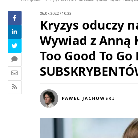
Strona główna
Kryzys oduczy nas marnowania żywności. Wywiad z Anną K
>
06.07.2022 / 10:23
Kryzys oduczy 
Wywiad z Anną 
Too Good To Go 
SUBSKRYBENTÓ
PAWEŁ JACHOWSKI