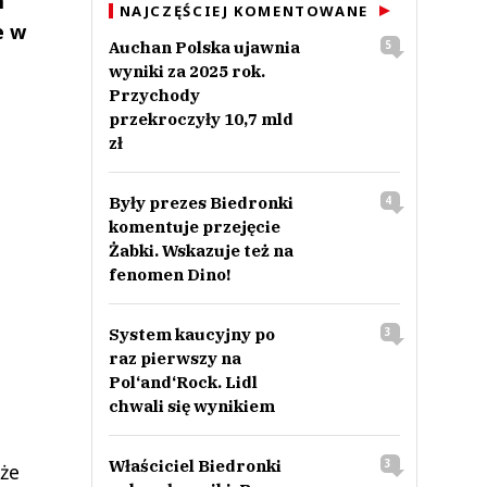
m
NAJCZĘŚCIEJ KOMENTOWANE
e w
Auchan Polska ujawnia
5
wyniki za 2025 rok.
Przychody
przekroczyły 10,7 mld
zł
Były prezes Biedronki
4
komentuje przejęcie
Żabki. Wskazuje też na
fenomen Dino!
System kaucyjny po
3
raz pierwszy na
Pol‘and‘Rock. Lidl
chwali się wynikiem
Właściciel Biedronki
3
że