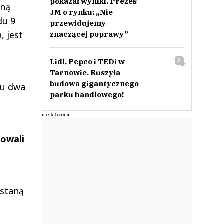
pokazał wyniki. Prezes
nną
JM o rynku: „Nie
du 9
przewidujemy
, jest
znaczącej poprawy”
Lidl, Pepco i TEDi w
2
Tarnowie. Ruszyła
budowa gigantycznego
ku dwa
parku handlowego!
powali
ostaną