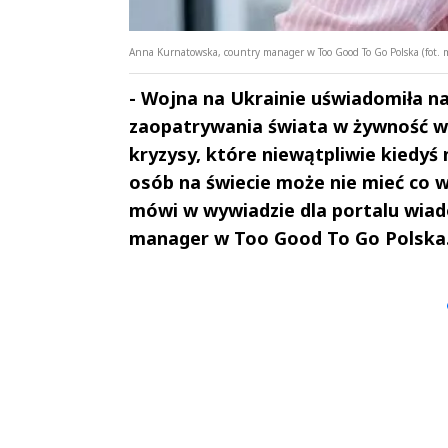
Anna Kurnatowska, country manager w Too Good To Go Polska (fot. m
- Wojna na Ukrainie uświadomiła na
zaopatrywania świata w żywność w
kryzysy, które niewątpliwie kiedyś n
osób na świecie może nie mieć co wł
mówi w wywiadzie dla portalu wia
manager w Too Good To Go Polska
Andrzej i Marta
Marta i An
Sterniccy
Sterniccy
▶
▶