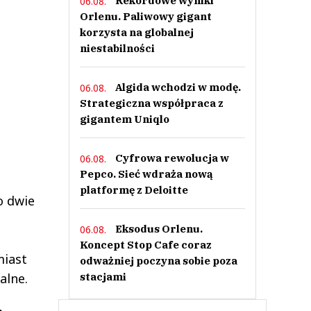
Rekordowe wyniki
06.08.
Orlenu. Paliwowy gigant
korzysta na globalnej
niestabilności
Algida wchodzi w modę.
06.08.
Strategiczna współpraca z
gigantem Uniqlo
Cyfrowa rewolucja w
06.08.
Pepco. Sieć wdraża nową
platformę z Deloitte
o dwie
Eksodus Orlenu.
06.08.
Koncept Stop Cafe coraz
miast
odważniej poczyna sobie poza
stacjami
alne.