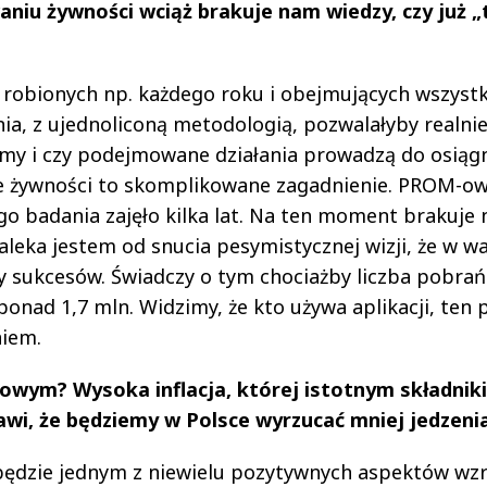
niu żywności wciąż brakuje nam wiedzy, czy już „
 robionych np. każdego roku i obejmujących wszystk
ia, z ujednoliconą metodologią, pozwalałyby realni
my i czy podejmowane działania prowadzą do osiągn
e żywności to skomplikowane zagadnienie. PROM-ow
 badania zajęło kilka lat. Na ten moment brakuje
leka jestem od snucia pesymistycznej wizji, że w wa
sukcesów. Świadczy o tym chociażby liczba pobrań
ponad 1,7 mln. Widzimy, że kto używa aplikacji, ten 
niem.
owym? Wysoka inflacja, której istotnym składnik
awi, że będziemy w Polsce wyrzucać mniej jedzeni
ędzie jednym z niewielu pozytywnych aspektów wz