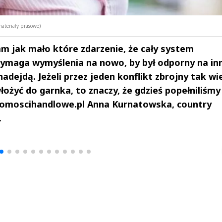
ateriały prasowe)
m jak mało które zdarzenie, że cały system
ymaga wymyślenia na nowo, by był odporny na in
adejdą. Jeżeli przez jeden konflikt zbrojny tak wi
ożyć do garnka, to znaczy, że gdzieś popełniliśmy 
domoscihandlowe.pl Anna Kurnatowska, country
.
drzej
Michał Stężalski
FineDiningWe
▶
▶