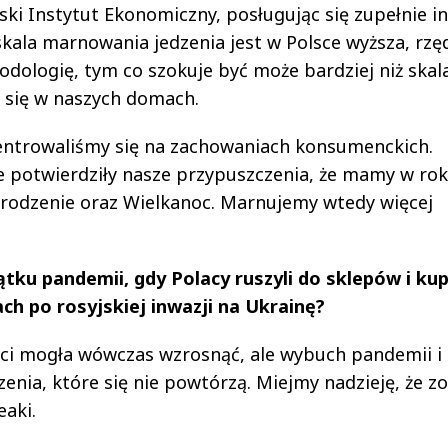
ki Instytut Ekonomiczny, posługując się zupełnie i
 skala marnowania jedzenia jest w Polsce wyższa, rzę
odologię, tym
co szokuje być może bardziej niż skala
e się w naszych domach.
entrowaliśmy się na zachowaniach konsumenckich.
e potwierdziły nasze przypuszczenia, że mamy w ro
rodzenie oraz Wielkanoc. Marnujemy wtedy więcej
ku pandemii, gdy Polacy ruszyli do sklepów i ku
ch po rosyjskiej inwazji na Ukrainę?
ci mogła wówczas wzrosnąć, ale
wybuch pandemii i
nia, które się nie powtórzą. Miejmy nadzieję, że z
eaki.