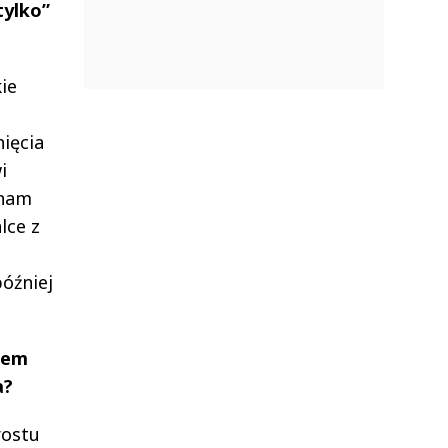
tylko”
ie
e
ięcia
i
 nam
lce z
później
iem
a?
rostu