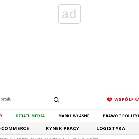
ad
WSPÓŁPR
ZY
RETAIL MEDIA
MARKI WŁASNE
PRAWO I POLITY
-COMMERCE
RYNEK PRACY
LOGISTYKA