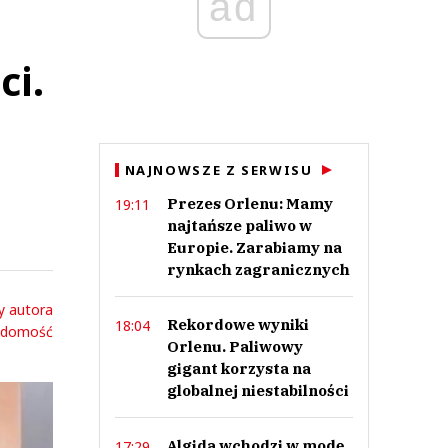
ad
ci.
NAJNOWSZE Z SERWISU
Prezes Orlenu: Mamy
19:11
najtańsze paliwo w
Europie. Zarabiamy na
rynkach zagranicznych
y autora
Rekordowe wyniki
18:04
adomość
Orlenu. Paliwowy
gigant korzysta na
globalnej niestabilności
Algida wchodzi w modę.
17:29