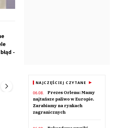
ne
ele
błąd -
ek
Szefem być Sezon 2
Marcin Przybysz
▶
▶
NAJCZĘŚCIEJ CZYTANE
Prezes Orlenu: Mamy
06.08.
najtańsze paliwo w Europie.
Zarabiamy na rynkach
zagranicznych