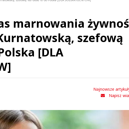
urnatowską, szefową Too Good To Go Polska [DLA SUBSKRYBENTÓW]
nas marnowania żywnoś
Kurnatowską, szefową
Polska [DLA
W]
Najnowsze artykuł
Napisz wi