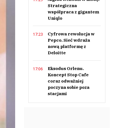
Strategiczna
współpraca z gigantem
Uniqlo
Cyfrowa rewolucja w
17:23
Pepco. Sieć wdraża
nową platformę z
Deloitte
Eksodus Orlenu.
17:06
Koncept Stop Cafe
coraz odważniej
poczyna sobie poza
stacjami