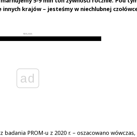
e marnujemy 5-9 mln ton żywności rocznie. Pod ty
 innych krajów – jesteśmy w niechlubnej czołówc
REKLAMA
ad
 z badania PROM-u z 2020 r. – oszacowano wówczas, 