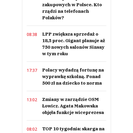
dzieci. Bardzo zdrowy i odżywczy. Dobro narodowe!
zakupowych w Polsce. Kto
Nickt
rządzi na telefonach
Odpowiedz
Polaków?
0
0
LPP zwiększa sprzedaż o
08:38
18,5 proc. Gigant planuje aż
750 nowych salonów Sinsay
w tym roku
Polacy wydadzą fortunę na
17:37
Dr zdrowie
18.06.2023 / 15:31
wyprawkę szkolną. Ponad
This comment was minimized by the moderator on the site
500 zł na dziecko to norma
I jeszcze więcej dzieci „ grubasów „ od tych rarytasów .
Dr zdrowie
Zmiany w zarządzie OSM
13:02
Odpowiedz
Łowicz. Agata Makowska
objęła funkcje wiceprezesa
0
0
TOP 10 tygodnia: skarga na
08:02