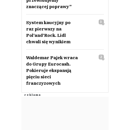
przewidujemy
znaczącej poprawy”
System kaucyjny po
3
raz pierwszy na
Pol‘and‘Rock. Lidl
chwali się wynikiem
Waldemar Pajek wraca
2
do Grupy Eurocash.
Pokieruje ekspansją
pięciu sieci
franczyzowych