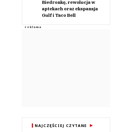
Biedronkę, rewolucja w
aptekach oraz ekspansja
Gulf i Taco Bell
Ja
15.06.2023 / 07:45
This comment was minimized by the moderator on the site
"Czy będzie to pełne spektrum portfolio tych brandów?" - niby po polsku, a
jakby nie do końca ?
Ja
Odpowiedz
0
0
free
14.06.2023 / 10:54
NAJCZĘŚCIEJ CZYTANE
This comment was minimized by the moderator on the site