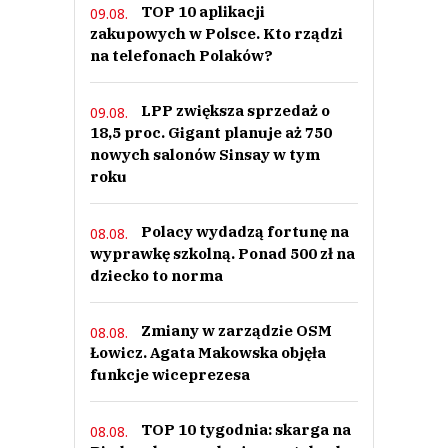
TOP 10 aplikacji
09.08.
będzie przede wszystkim zdrowo, a jak! kasa się liczy
zakupowych w Polsce. Kto rządzi
free
na telefonach Polaków?
Odpowiedz
0
LPP zwiększa sprzedaż o
09.08.
0
18,5 proc. Gigant planuje aż 750
nowych salonów Sinsay w tym
Nie znaleziono komentarzy
Zostaw swoje komentarze
roku
Imię (Wymagane)
Polacy wydadzą fortunę na
08.08.
wyprawkę szkolną. Ponad 500 zł na
Anuluj
dziecko to norma
Prześlij komentarz
Zmiany w zarządzie OSM
08.08.
Łowicz. Agata Makowska objęła
funkcje wiceprezesa
TOP 10 tygodnia: skarga na
08.08.