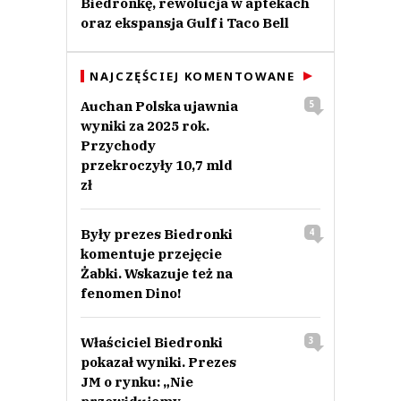
Biedronkę, rewolucja w aptekach
oraz ekspansja Gulf i Taco Bell
NAJCZĘŚCIEJ KOMENTOWANE
Auchan Polska ujawnia
5
wyniki za 2025 rok.
Przychody
przekroczyły 10,7 mld
zł
Były prezes Biedronki
4
komentuje przejęcie
Żabki. Wskazuje też na
fenomen Dino!
Właściciel Biedronki
3
pokazał wyniki. Prezes
JM o rynku: „Nie