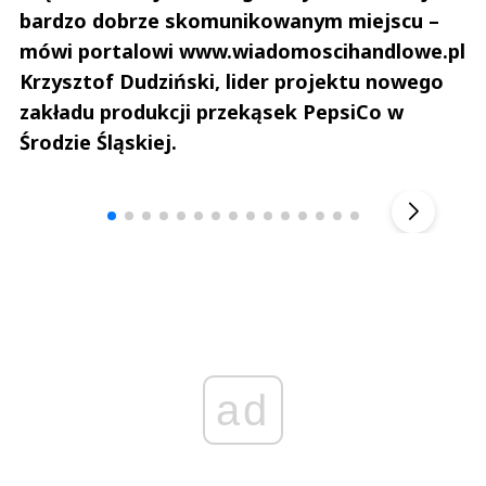
bardzo dobrze skomunikowanym miejscu –
mówi portalowi www.wiadomoscihandlowe.pl
Krzysztof Dudziński, lider projektu nowego
zakładu produkcji przekąsek PepsiCo w
Środzie Śląskiej.
Andrzej i Marta Sterniccy
Marta i 
▶
ad