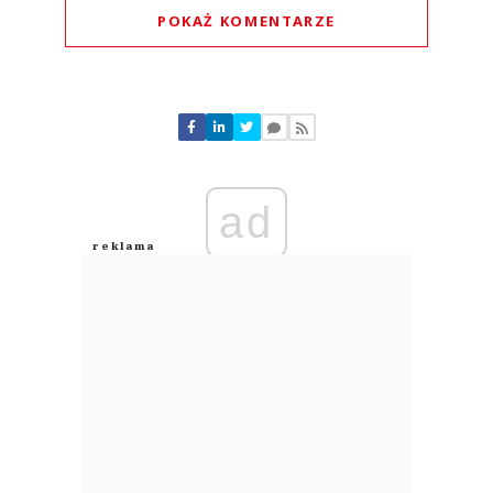
POKAŻ KOMENTARZE
Komentarze (
0
)
Nie znaleziono komentarzy
Zostaw swoje komentarze
Imię (Wymagane)
ad
Anuluj
Prześlij komentarz