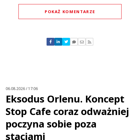
POKAŻ KOMENTARZE
Komentarze (
0
)
Nie znaleziono komentarzy
Zostaw swoje komentarze
Imię (Wymagane)
Anuluj
Prześlij komentarz
06.08.2026 / 17:06
Eksodus Orlenu. Koncept
Stop Cafe coraz odważniej
poczyna sobie poza
stacjami