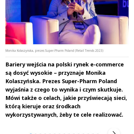
Monika Kolaszyńska, prezes Super-Pharm Poland (Retail Trends 2023)
Bariery wejścia na polski rynek e-commerce
są dosyć wysokie – przyznaje Monika
Kolaszyńska. Prezes Super-Pharm Poland
wyjaśnia z czego to wynika i czym skutkuje.
Mówi także o celach, jakie przyświecają sieci,
którą kieruje oraz środkach
wykorzystywanych, żeby te cele realizować.
Andrzej i Marta Sterniccy
Marta i 
▶