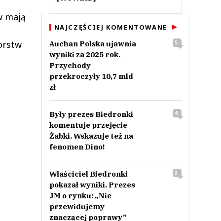
w mają
NAJCZĘŚCIEJ KOMENTOWANE
orstw
Auchan Polska ujawnia
5
wyniki za 2025 rok.
Przychody
przekroczyły 10,7 mld
zł
Były prezes Biedronki
4
komentuje przejęcie
Żabki. Wskazuje też na
fenomen Dino!
Właściciel Biedronki
3
pokazał wyniki. Prezes
JM o rynku: „Nie
przewidujemy
znaczącej poprawy”