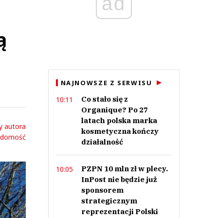
ad
ą
NAJNOWSZE Z SERWISU
Co stało się z
10:11
Organique? Po 27
latach polska marka
y autora
kosmetyczna kończy
adomość
działalność
PZPN 10 mln zł w plecy.
10:05
InPost nie będzie już
sponsorem
strategicznym
reprezentacji Polski