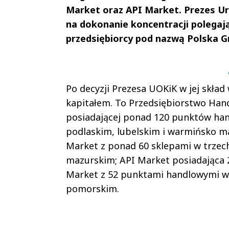
Market oraz API Market. Prezes U
na dokonanie koncentracji polegaj
przedsiębiorcy pod nazwą Polska Gr
Andrzej i Marta
Marta i An
Sterniccy
Sterniccy
▶
▶
Po decyzji Prezesa UOKiK w jej skła
kapitałem. To Przedsiębiorstwo Hand
posiadającej ponad 120 punktów ha
podlaskim, lubelskim i warmińsko maz
Market z ponad 60 sklepami w trze
mazurskim; API Market posiadająca
Market z 52 punktami handlowymi w
pomorskim.