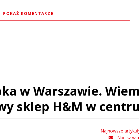
POKAŻ KOMENTARZE
Komentarze (
0
)
Nie znaleziono komentarzy
staw swoje komentarze
Imię (Wymagane)
Anuluj
bka w Warszawie. Wiem
Prześlij komentarz
owy sklep H&M w centr
Najnowsze artykuł
Napisz wi