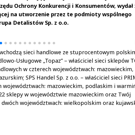
rzędu Ochrony Konkurencji i Konsumentów, wydał
ącej na utworzenie przez te podmioty wspólnego
upa Detalistów Sp. z o.o.
drzej
Michał Stężalski
FineDiningWe
▶
▶
d wchodzą sieci handlowe ze stuprocentowym polski
lowo-Usługowe „Topaz” – właściciel sieci sklepów 
ndlowych w czterech województwach: mazowieckim,
urskim; SPS Handel Sp. z o.o. – właściciel sieci PR
ch województwach: mazowieckim, podlaskim i warmi
 22 sklepy w województwie mazowieckim oraz Twój
 dwóch województwach: wielkopolskim oraz kujaws