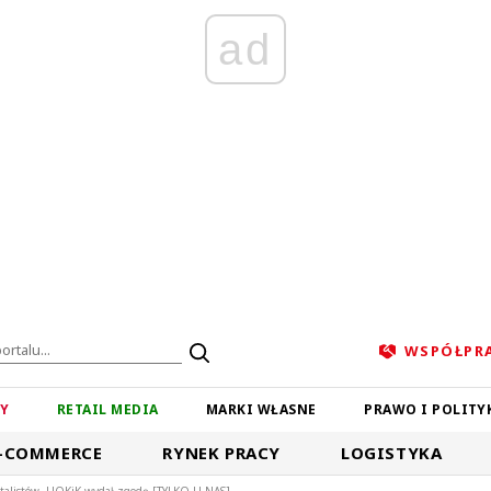
ad
WSPÓŁPR
ZY
RETAIL MEDIA
MARKI WŁASNE
PRAWO I POLITY
-COMMERCE
RYNEK PRACY
LOGISTYKA