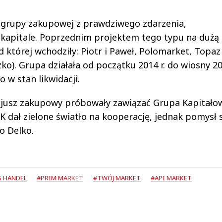
a grupy zakupowej z prawdziwego zdarzenia,
kapitale. Poprzednim projektem tego typu na dużą 
 której wchodziły: Piotr i Paweł, Polomarket, Topaz 
zko). Grupa działała od początku 2014 r. do wiosny 201
 w stan likwidacji.
ojusz zakupowy próbowały zawiązać Grupa Kapitało
K dał zielone światło na kooperację, jednak pomysł s
o Delko.
S HANDEL
#PRIM MARKET
#TWÓJ MARKET
#API MARKET