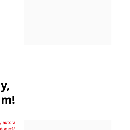
y,
um!
y autora
adomość