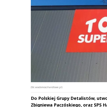
(fot.wiadomoscihandlowe.pl)
Do Polskiej Grupy Detalistów, utwo
Zbigniewa Paczóskiego, oraz SPS Han