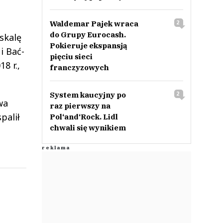
Waldemar Pajek wraca
2
do Grupy Eurocash.
skalę
Pokieruje ekspansją
i Bać-
pięciu sieci
8 r.,
franczyzowych
System kaucyjny po
2
wa
raz pierwszy na
palił
Pol‘and‘Rock. Lidl
chwali się wynikiem