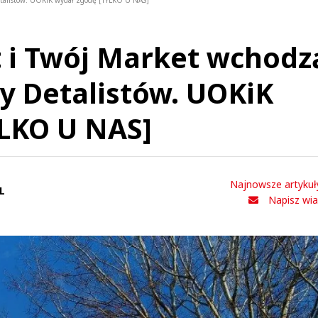
Detalistów. UOKiK wydał zgodę [TYLKO U NAS]
t i Twój Market wchodz
py Detalistów. UOKiK
YLKO U NAS]
Najnowsze artykuł
L
Napisz wi