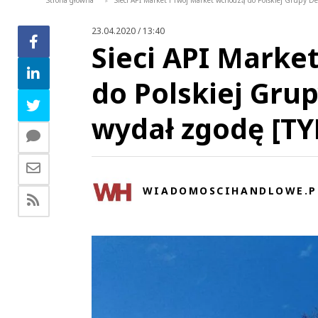
Strona główna
Sieci API Market i Twój Market wchodzą do Polskiej Grupy 
>
23.04.2020 / 13:40
Sieci API Marke
do Polskiej Gru
wydał zgodę [T
WIADOMOSCIHANDLOWE.P