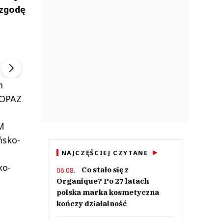
 zgodę
ek
Szefem być Sezon 2
Marcin Przybysz
▶
▶
m
TOPAZ
IM
ńsko-
NAJCZĘŚCIEJ CZYTANE
ko-
Co stało się z
06.08.
Organique? Po 27 latach
polska marka kosmetyczna
kończy działalność