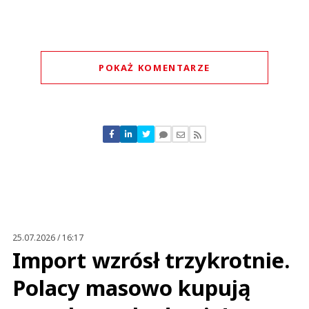
POKAŻ KOMENTARZE
Komentarze (
0
)
Nie znaleziono komentarzy
Zostaw swoje komentarze
Imię (Wymagane)
Anuluj
Prześlij komentarz
25.07.2026 / 16:17
Import wzrósł trzykrotnie.
Polacy masowo kupują