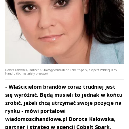
Dorota Kałowska, Partner & Strategy consultant Cobalt Spark, ekspert Polskiej Izby
Handlu (fot. materiały prasowe)
- Właścicielom brandów coraz trudniej jest
się wyróżnić. Będą musieli to jednak w końcu
zrobić, jeżeli chcą utrzymać swoje pozycje na
rynku - mówi portalowi
wiadomoscihandlowe.pl Dorota Kałowska,
partner i strateg w agencji Cobalt Spark,