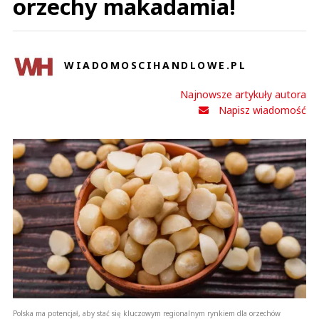
orzechy makadamia!
WIADOMOSCIHANDLOWE.PL
Najnowsze artykuły autora
Napisz wiadomość
Polska ma potencjał, aby stać się kluczowym regionalnym rynkiem dla orzechów