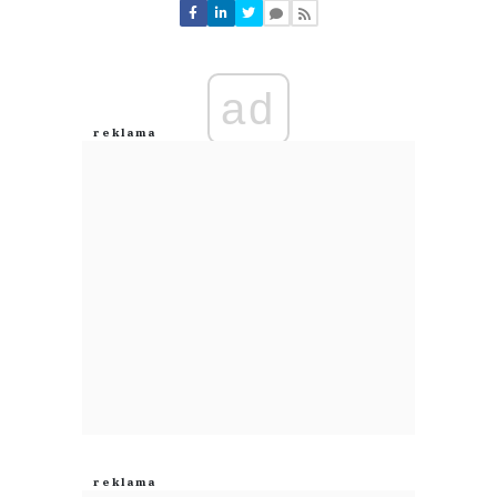
Nie znaleziono komentarzy
Zostaw swoje komentarze
Imię (Wymagane)
ad
Anuluj
Prześlij komentarz