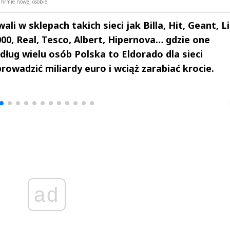
firmie nowej osobie
li w sklepach takich sieci jak Billa, Hit, Geant, L
000, Real, Tesco, Albert, Hipernova… gdzie one
dług wielu osób Polska to Eldorado dla sieci
wadzić miliardy euro i wciąż zarabiać krocie.
drzej
Michał Stężalski
FineDiningWe
▶
▶
ad