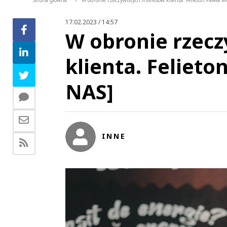
Strona główna
W obronie rzeczywistych interesów klienta. Felieton Pawła 
>
17.02.2023 / 14:57
W obronie rzecz
klienta. Feliet
NAS]
INNE