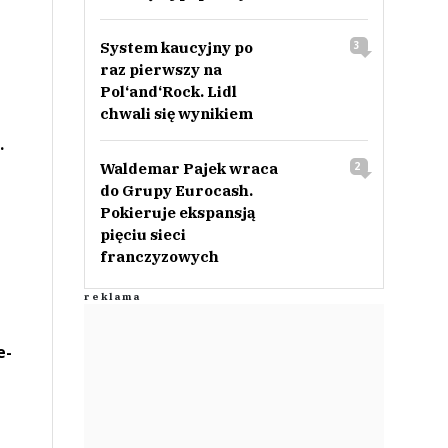
System kaucyjny po
3
raz pierwszy na
Pol‘and‘Rock. Lidl
chwali się wynikiem
.
Waldemar Pajek wraca
2
do Grupy Eurocash.
Pokieruje ekspansją
pięciu sieci
franczyzowych
e-