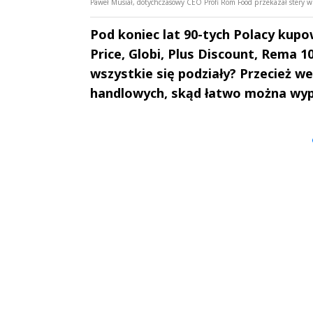
Paweł Musiał, dotychczasowy CEO Profi Rom Food przekazał stery w 
Pod koniec lat 90-tych Polacy kupowa
Price, Globi, Plus Discount, Rema 1
wszystkie się podziały? Przecież we
handlowych, skąd łatwo można wypro
Andrzej i Marta
Marta i An
Sterniccy
Sterniccy
▶
▶