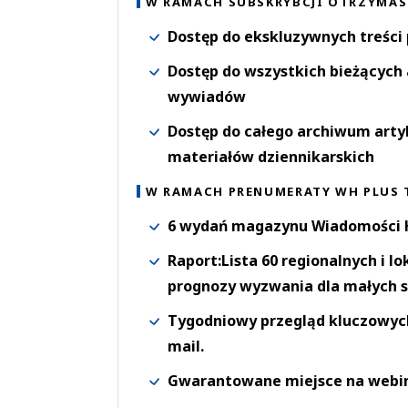
W RAMACH SUBSKRYBCJI OTRZYMAS
Dostęp do ekskluzywnych treści
Dostęp do wszystkich bieżących 
wywiadów
Dostęp do całego archiwum arty
materiałów dziennikarskich
W RAMACH PRENUMERATY WH PLUS 
6 wydań magazynu Wiadomości H
Raport:Lista 60 regionalnych i l
prognozy wyzwania dla małych s
Tygodniowy przegląd kluczowych 
mail.
Gwarantowane miejsce na webi