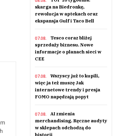
08.08.
skarga na Biedronkę,
rewolucja w aptekach oraz
ekspansja Gulf i Taco Bell
Tesco coraz bliżej
07.08.
sprzedaży biznesu. Nowe
informacje o planach sieci w
CEE
Wszyscy już to kupili,
07.08.
więc ja też muszę Jak
internetowe trendy i presja
FOMO napędzają popyt
AI zmienia
07.08.
merchandising. Ręczne audyty
ym
w sklepach odchodzą do
ch
historii