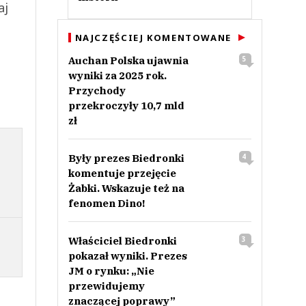
aj
NAJCZĘŚCIEJ KOMENTOWANE
Auchan Polska ujawnia
5
wyniki za 2025 rok.
Przychody
przekroczyły 10,7 mld
zł
Były prezes Biedronki
4
komentuje przejęcie
Żabki. Wskazuje też na
fenomen Dino!
Właściciel Biedronki
3
pokazał wyniki. Prezes
JM o rynku: „Nie
przewidujemy
znaczącej poprawy”