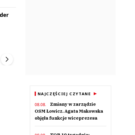
ider
ek
Szefem być Sezon 2
Marcin Przybysz
▶
▶
NAJCZĘŚCIEJ CZYTANE
Zmiany w zarządzie
08.08.
OSM Łowicz. Agata Makowska
objęła funkcje wiceprezesa
TOP 10 tygodnia: