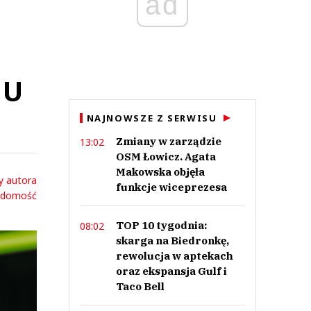
ad
 U
NAJNOWSZE Z SERWISU
Zmiany w zarządzie
13:02
OSM Łowicz. Agata
Makowska objęła
y autora
funkcje wiceprezesa
adomość
TOP 10 tygodnia:
08:02
skarga na Biedronkę,
rewolucja w aptekach
oraz ekspansja Gulf i
Taco Bell