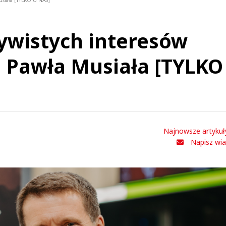
Musiała [TYLKO U NAS]
ywistych interesów
on Pawła Musiała [TYLKO
Najnowsze artykuł
Napisz wi