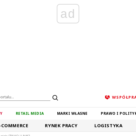
ad
WSPÓŁPR
ZY
RETAIL MEDIA
MARKI WŁASNE
PRAWO I POLITY
-COMMERCE
RYNEK PRACY
LOGISTYKA