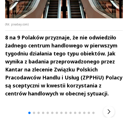
(fot. pixabay.com)
8 na 9 Polaków przyznaje, że nie odwiedziło
żadnego centrum handlowego w pierwszym
tygodniu działania tego typu obiektów. Jak
wynika z badania przeprowadzonego przez
Kantar na zlecenie Związku Polskich
Pracodawców Handlu i Usług (ZPPHiU) Polacy
są sceptyczni w kwestii korzystania z
centrów handlowych w obecnej sytuacji.
Andrzej i Marta Sterniccy
Marta i 
▶