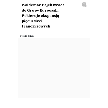
Waldemar Pajek wraca
2
do Grupy Eurocash.
Pokieruje ekspansją
pięciu sieci
franczyzowych