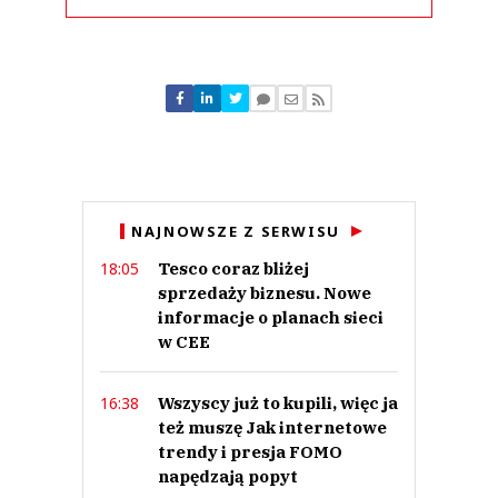
Komentarze (
3
)
Artem
28.05.2020 / 19:13
NAJNOWSZE Z SERWISU
This comment was minimized by the moderator on the site
Tesco coraz bliżej
18:05
Teraz widać, że te wszystkie postulaty miały sens i poparcie w
rzeczywistości.
sprzedaży biznesu. Nowe
Artem
informacje o planach sieci
Odpowiedz
w CEE
0
0
Wszyscy już to kupili, więc ja
16:38
też muszę Jak internetowe
trendy i presja FOMO
napędzają popyt