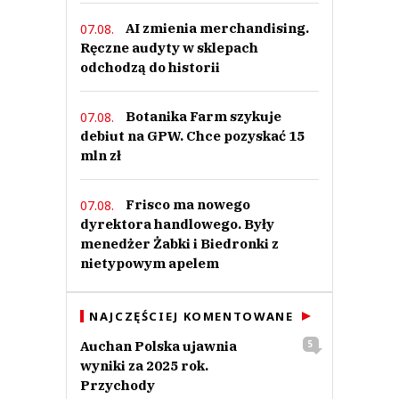
AI zmienia merchandising.
07.08.
Ręczne audyty w sklepach
odchodzą do historii
Botanika Farm szykuje
07.08.
debiut na GPW. Chce pozyskać 15
mln zł
Frisco ma nowego
07.08.
dyrektora handlowego. Były
menedżer Żabki i Biedronki z
nietypowym apelem
NAJCZĘŚCIEJ KOMENTOWANE
Auchan Polska ujawnia
5
wyniki za 2025 rok.
Przychody