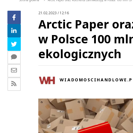
Strona główna
Arctic Paper oraz Rottneros zainwestują w Polsce 100 mln z
>
21.02.2023 / 12:16
Arctic Paper or
w Polsce 100 ml
ekologicznych
WIADOMOSCIHANDLOWE.P