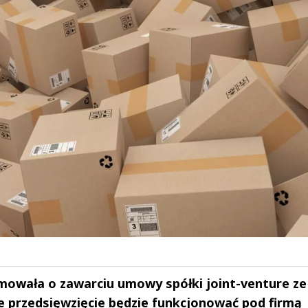
rmowała o zawarciu umowy spółki joint-venture ze
 przedsięwzięcie będzie funkcjonować pod firmą