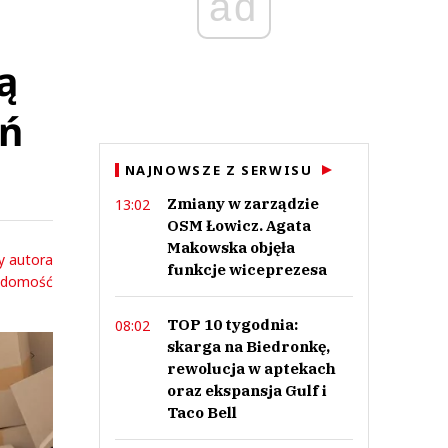
ad
ą
ań
NAJNOWSZE Z SERWISU
Zmiany w zarządzie
13:02
OSM Łowicz. Agata
Makowska objęła
y autora
funkcje wiceprezesa
adomość
TOP 10 tygodnia:
08:02
skarga na Biedronkę,
rewolucja w aptekach
oraz ekspansja Gulf i
Taco Bell