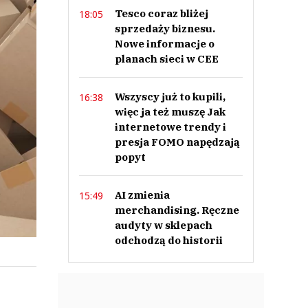
Tesco coraz bliżej
18:05
sprzedaży biznesu.
Nowe informacje o
planach sieci w CEE
Wszyscy już to kupili,
16:38
więc ja też muszę Jak
internetowe trendy i
presja FOMO napędzają
popyt
AI zmienia
15:49
merchandising. Ręczne
audyty w sklepach
odchodzą do historii