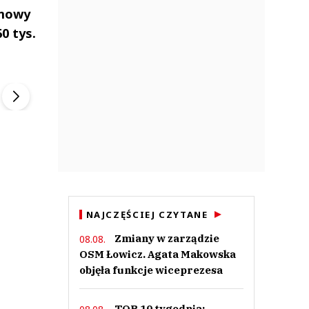
umowy
0 tys.
ek
Szefem być Sezon 2
Marcin Przybysz
▶
▶
NAJCZĘŚCIEJ CZYTANE
Zmiany w zarządzie
08.08.
OSM Łowicz. Agata Makowska
objęła funkcje wiceprezesa
TOP 10 tygodnia: