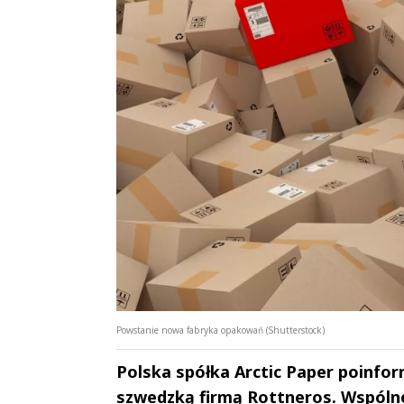
Powstanie nowa fabryka opakowań (Shutterstock)
Polska spółka Arctic Paper poinfo
szwedzką firmą Rottneros. Wspólne