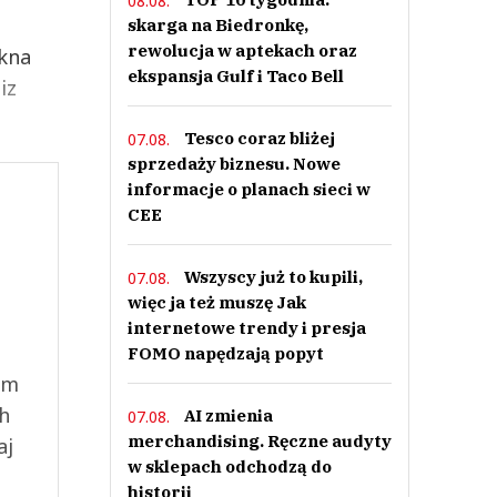
08.08.
skarga na Biedronkę,
rewolucja w aptekach oraz
kna
ekspansja Gulf i Taco Bell
iz
Tesco coraz bliżej
07.08.
sprzedaży biznesu. Nowe
informacje o planach sieci w
CEE
Wszyscy już to kupili,
07.08.
więc ja też muszę Jak
internetowe trendy i presja
FOMO napędzają popyt
ym
ch
AI zmienia
07.08.
merchandising. Ręczne audyty
aj
w sklepach odchodzą do
historii