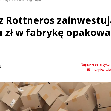
ł w fabrykę opakowań ekologicznych
az Rottneros zainwestuj
n zł w fabrykę opakow
Najnowsze artykuł
L
Napisz wi