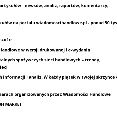
artykułów - newsów, analiz, raportów, komentarzy,
kułów na portalu wiadomoscihandlowe.pl - ponad 50 tys
TAKŻE:
andlowe w wersji drukowanej i e-wydania
okalnych spożywczych sieci handlowych – trendy,
ieci
informacji i analiz. W każdy piątek w twojej skrzynce 
narach organizowanych przez Wiadomości Handlowe
 WH MARKET