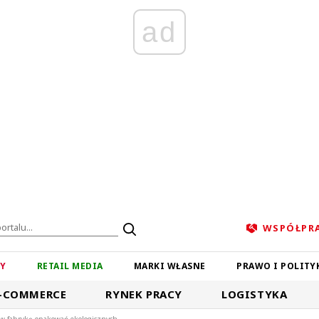
ad
WSPÓŁPR
ZY
RETAIL MEDIA
MARKI WŁASNE
PRAWO I POLITY
-COMMERCE
RYNEK PRACY
LOGISTYKA