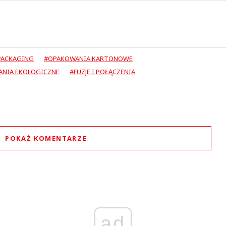
PACKAGING
#OPAKOWANIA KARTONOWE
NIA EKOLOGICZNE
#FUZJE I POŁĄCZENIA
POKAŻ KOMENTARZE
Komentarze (
0
)
Nie znaleziono komentarzy
staw swoje komentarze
Imię (Wymagane)
ad