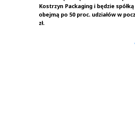
Kostrzyn Packaging i będzie spółk
obejmą po 50 proc. udziałów w poc
zł.
Andrzej i Marta
Marta i An
Sterniccy
Sterniccy
▶
▶