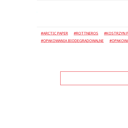
#ARCTIC PAPER
#ROTTNEROS
#KOSTRZYN 
#OPAKOWANIA BIODEGRADOWALNE
#OPAKOWA
Zo