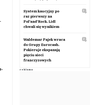
System kaucyjny po
3
raz pierwszy na
.
Pol‘and‘Rock. Lidl
chwali się wynikiem
Waldemar Pajek wraca
2
do Grupy Eurocash.
Pokieruje ekspansją
pięciu sieci
franczyzowych
e-