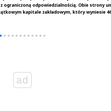
ą z ograniczoną odpowiedzialnością. Obie strony 
zątkowym kapitale zakładowym, który wyniesie 46
drzej
Michał Stężalski
FineDiningWe
▶
▶
ad