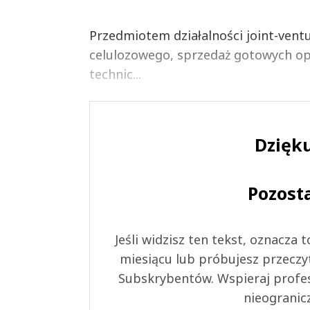
Przedmiotem działalności joint-ven
celulozowego, sprzedaż gotowych o
technic...
Dzięku
Pozost
Jeśli widzisz ten tekst, oznacza
miesiącu lub próbujesz przeczy
Subskrybentów. Wspieraj profes
nieogranic