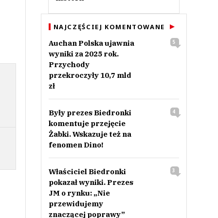
NAJCZĘŚCIEJ KOMENTOWANE
Auchan Polska ujawnia
5
wyniki za 2025 rok.
Przychody
przekroczyły 10,7 mld
zł
Były prezes Biedronki
4
komentuje przejęcie
Żabki. Wskazuje też na
fenomen Dino!
Właściciel Biedronki
3
pokazał wyniki. Prezes
JM o rynku: „Nie
przewidujemy
znaczącej poprawy”