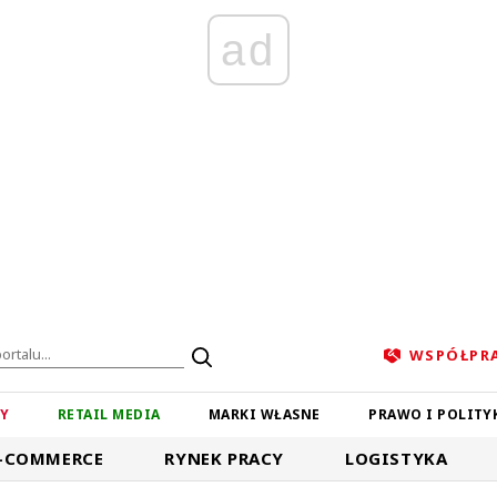
ad
WSPÓŁPR
ZY
RETAIL MEDIA
MARKI WŁASNE
PRAWO I POLITY
-COMMERCE
RYNEK PRACY
LOGISTYKA