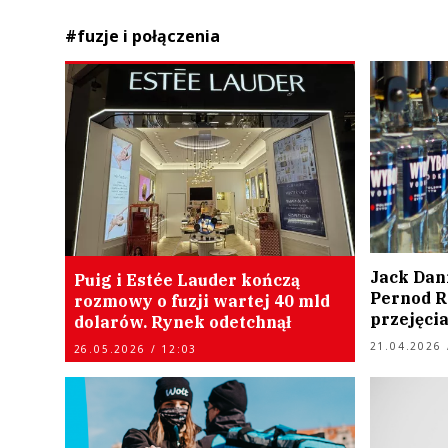
#fuzje i połączenia
Jack Dani
Puig i Estée Lauder kończą
Pernod R
rozmowy o fuzji wartej 40 mld
przejęci
dolarów. Rynek odetchnął
21.04.2026 
26.05.2026 / 12:03