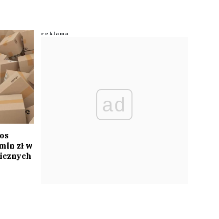
ad
os
mln zł w
icznych