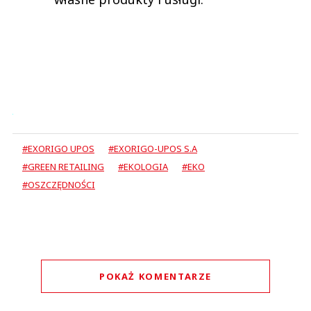
#EXORIGO UPOS
#EXORIGO-UPOS S.A
#GREEN RETAILING
#EKOLOGIA
#EKO
#OSZCZĘDNOŚCI
POKAŻ KOMENTARZE