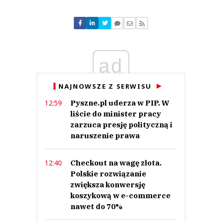
Komentarze (
0
)
Nie znaleziono komentarzy
Zostaw swoje komentarze
Imię (Wymagane)
ad
Anuluj
NAJNOWSZE Z SERWISU
Prześlij komentarz
Pyszne.pl uderza w PIP. W
12:59
liście do minister pracy
zarzuca presję polityczną i
naruszenie prawa
Checkout na wagę złota.
12:40
Polskie rozwiązanie
zwiększa konwersję
koszykową w e-commerce
nawet do 70%