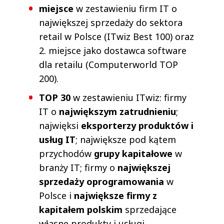
miejsce
w zestawieniu firm IT o
największej sprzedaży do sektora
retail w Polsce (ITwiz Best 100) oraz
2. miejsce jako dostawca software
dla retailu (Computerworld TOP
200).
TOP 30
w zestawieniu ITwiz: firmy
IT o
największym zatrudnieniu
;
najwięksi
eksporterzy produktów i
usług IT
; największe pod kątem
przychodów
grupy kapitałowe
w
branży IT; firmy o
największej
sprzedaży oprogramowania
w
Polsce i
największe firmy z
kapitałem polskim
sprzedające
własne produkty i usługi.