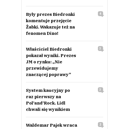
Były prezes Biedronki
4
komentuje przejęcie
Żabki. Wskazuje też na
fenomen Dino!
Właściciel Biedronki
3
pokazał wyniki. Prezes
JM o rynku: „Nie
przewidujemy
znaczącej poprawy”
System kaucyjny po
3
raz pierwszy na
Pol‘and‘Rock. Lidl
chwali się wynikiem
Waldemar Pajek wraca
2