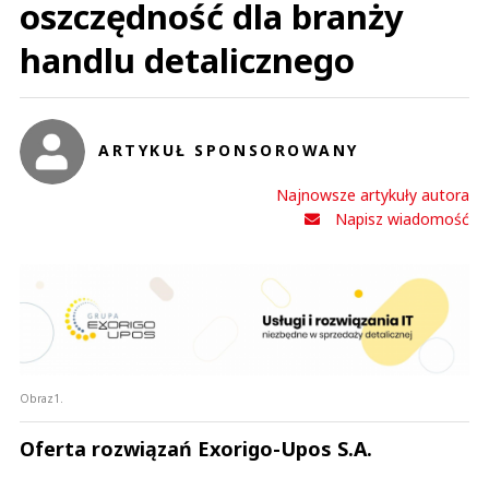
oszczędność dla branży
handlu detalicznego
ARTYKUŁ SPONSOROWANY
Najnowsze artykuły autora
Napisz wiadomość
Obraz1.
Oferta rozwiązań Exorigo-Upos S.A.
Andrzej i Marta Sterniccy
Marta i 