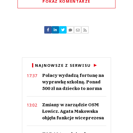
POKAŻ KOMENTARZE
Komentarze (
0
)
Nie znaleziono komentarzy
Zostaw swoje komentarze
Imię (Wymagane)
Anuluj
NAJNOWSZE Z SERWISU
Prześlij komentarz
Polacy wydadzą fortunę na
17:37
wyprawkę szkolną. Ponad
500 zł na dziecko to norma
Zmiany w zarządzie OSM
13:02
Łowicz. Agata Makowska
objęła funkcje wiceprezesa