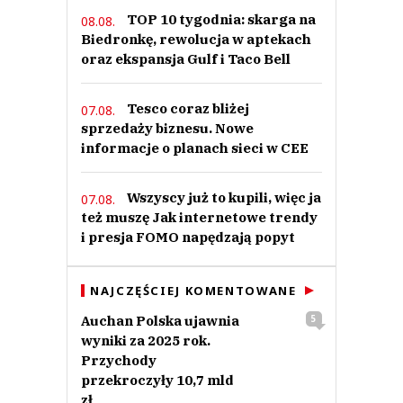
TOP 10 tygodnia: skarga na
08.08.
Biedronkę, rewolucja w aptekach
oraz ekspansja Gulf i Taco Bell
Tesco coraz bliżej
07.08.
sprzedaży biznesu. Nowe
informacje o planach sieci w CEE
Wszyscy już to kupili, więc ja
07.08.
też muszę Jak internetowe trendy
i presja FOMO napędzają popyt
NAJCZĘŚCIEJ KOMENTOWANE
Auchan Polska ujawnia
5
wyniki za 2025 rok.
Przychody
przekroczyły 10,7 mld
zł