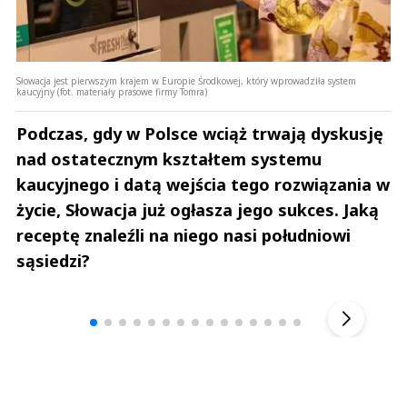
Słowacja jest pierwszym krajem w Europie Środkowej, który wprowadziła system
kaucyjny (fot. materiały prasowe firmy Tomra)
Podczas, gdy w Polsce wciąż trwają dyskusję
nad ostatecznym kształtem systemu
kaucyjnego i datą wejścia tego rozwiązania w
życie, Słowacja już ogłasza jego sukces. Jaką
receptę znaleźli na niego nasi południowi
sąsiedzi?
Andrzej i Marta Sterniccy
Marta i 
▶