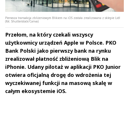
Odpowiedz
0
Pierwsza transakcja zbliżeniowym Blikiem na iOS została zrealizowana z sklepie Lidl
0
(fot. Shutterstock/Canva)
Przełom, na który czekali wszyscy
użytkownicy urządzeń Apple w Polsce. PKO
Bank Polski jako pierwszy bank na rynku
Tolek
zrealizował płatność zbliżeniową Blik na
31.07.2026 / 19:45
iPhonie. Udany pilotaż w aplikacji PKO Junior
This comment was minimized by the moderator on the site
otwiera oficjalną drogę do wdrożenia tej
A pracownikom na podwyżki nie ma tylko marne 50-100 zł
wyczekiwanej funkcji na masową skalę w
Tolek
Odpowiedz
całym ekosystemie iOS.
0
0
Nie znaleziono komentarzy
Zostaw swoje komentarze
Imię (Wymagane)