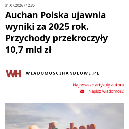
31.07.2026 / 12:35
Znając życie nasi eksperci tak upiększą ustawę i przepisy, że wyjdzie jak
Auchan Polska ujawnia
zawsze.
Zobaczymy.
wyniki za 2025 rok.
Odpowiedz
0
Przychody przekroczyły
0
10,7 mld zł
Nie znaleziono komentarzy
Zostaw swoje komentarze
Imię (Wymagane)
WIADOMOSCIHANDLOWE.PL
Anuluj
Najnowsze artykuły autora
Napisz wiadomość
Prześlij komentarz