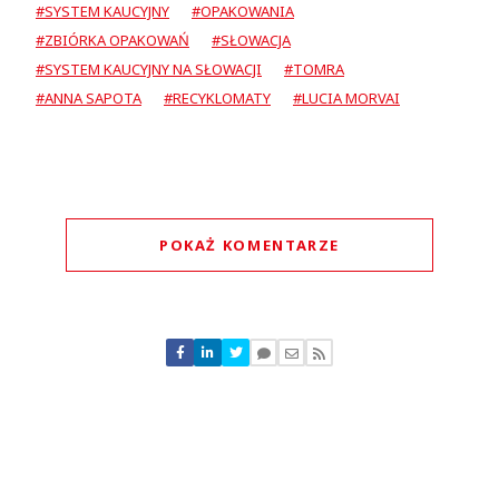
#SYSTEM KAUCYJNY
#OPAKOWANIA
#ZBIÓRKA OPAKOWAŃ
#SŁOWACJA
#SYSTEM KAUCYJNY NA SŁOWACJI
#TOMRA
#ANNA SAPOTA
#RECYKLOMATY
#LUCIA MORVAI
POKAŻ KOMENTARZE
Komentarze (
1
)
Zobaczymy.
07.06.2023 / 11:34
This comment was minimized by the moderator on the site