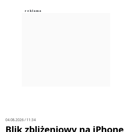
0
0
Wojciech
31.07.2026 / 20:50
This comment was minimized by the moderator on the site
Tylko pracownicy dostali 50 zł brutto podwyżki
Wojciech
Odpowiedz
0
0
04.08.2026 / 11:34
Blik zbliżeniowy na iPhone