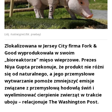
(zdj. ilustracyjne) (fot. pixabay)
Zlokalizowana w Jersey City firma Fork &
Good wyprodukowała w swoim
„bioreaktorze” mięso wieprzowe. Prezes
Niya Gupta przekonuje, że produkt nie różni
się od naturalnego, a jego przemysłowe
wytwarzanie pomoże zmniejszyć emisje
związane z przemysłową hodowlą świń i
wyeliminować cierpienie zwierząt w trakcie
uboju – relacjonuje The Washington Post.
Andrzej i Marta Sterniccy
Marta i 