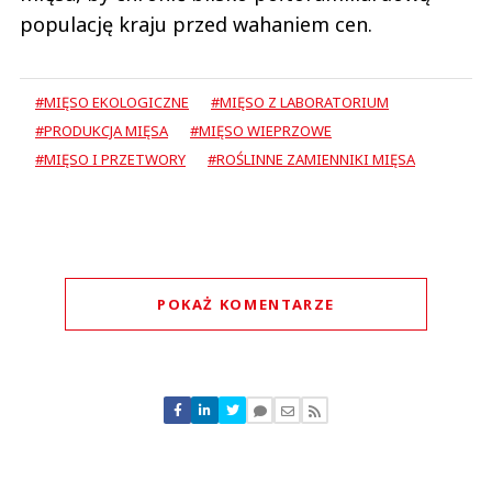
populację kraju przed wahaniem cen.
#MIĘSO EKOLOGICZNE
#MIĘSO Z LABORATORIUM
#PRODUKCJA MIĘSA
#MIĘSO WIEPRZOWE
#MIĘSO I PRZETWORY
#ROŚLINNE ZAMIENNIKI MIĘSA
POKAŻ KOMENTARZE
Komentarze (
0
)
Nie znaleziono komentarzy
Zostaw swoje komentarze
Imię (Wymagane)