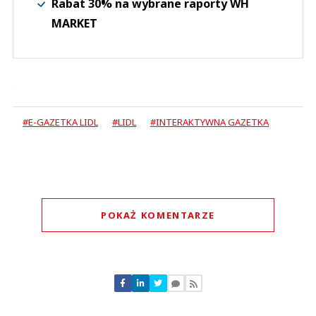
Rabat 30% na wybrane raporty WH
MARKET
#E-GAZETKA LIDL
#LIDL
#INTERAKTYWNA GAZETKA
POKAŻ KOMENTARZE
Komentarze (
0
)
Nie znaleziono komentarzy
Zostaw swoje komentarze
Imię (Wymagane)