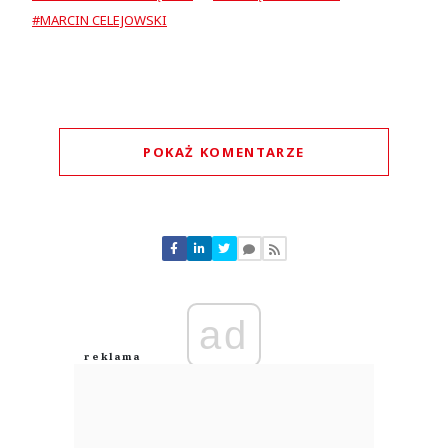
#MARCIN CELEJOWSKI
POKAŻ KOMENTARZE
Komentarze (
0
)
Nie znaleziono komentarzy
Zostaw swoje komentarze
Imię (Wymagane)
ad
Anuluj
Prześlij komentarz