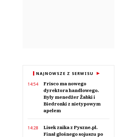
NAJNOWSZE Z SERWISU
Frisco ma nowego
14:54
dyrektora handlowego.
Były menedżer Żabki i
Biedronki z nietypowym
apelem
Lisek znika z Pyszne.pl.
14:28
Finał głośnego sojuszu po