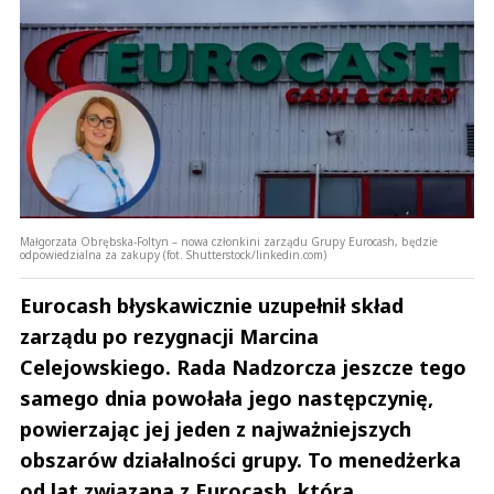
Małgorzata Obrębska-Foltyn – nowa członkini zarządu Grupy Eurocash, będzie
odpowiedzialna za zakupy (fot. Shutterstock/linkedin.com)
Eurocash błyskawicznie uzupełnił skład
zarządu po rezygnacji Marcina
Celejowskiego. Rada Nadzorcza jeszcze tego
samego dnia powołała jego następczynię,
powierzając jej jeden z najważniejszych
obszarów działalności grupy. To menedżerka
od lat związana z Eurocash, która