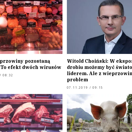
przowiny pozostaną
Witold Choiński: W ekspo
 To efekt dwóch wirusów
drobiu możemy być świa
liderem. Ale z wieprzow
/ 08:32
problem
07.11.2019 / 09:15