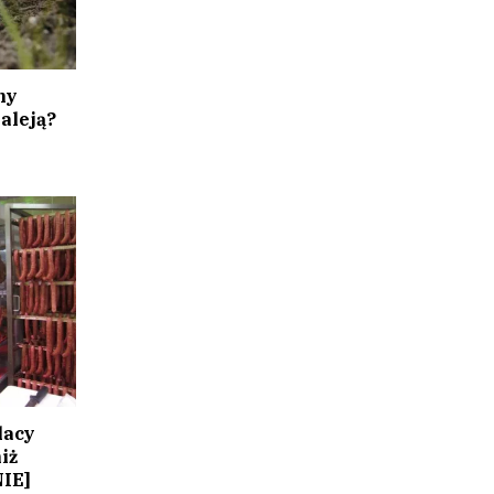
ny
aleją?
lacy
iż
IE]