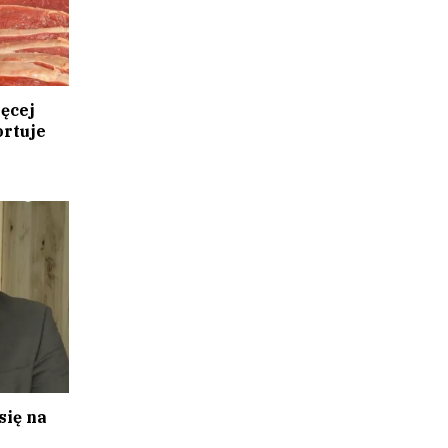
ęcej
ortuje
się na