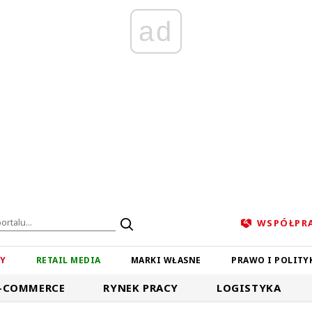
ad
WSPÓŁPR
ZY
RETAIL MEDIA
MARKI WŁASNE
PRAWO I POLITY
-COMMERCE
RYNEK PRACY
LOGISTYKA