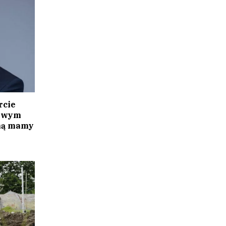
rcie
towym
iną mamy