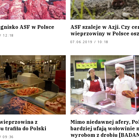
ognisko ASF w Polsce
ASF szaleje w Azji. Czy ce
wieprzowiny w Polsce osz
/ 12:18
07.06.2019 / 10:18
wieprzowina z
Mimo niedawnej afery, Po
 trafiła do Polski
bardziej ufają wołowinie n
wyrobom z drobiu [BADAN
/ 09:36