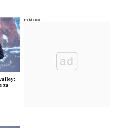
ad
alley:
e za