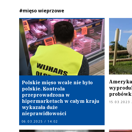
#mięso wieprzowe
Amerykań
Polskie mięso wcale nie było
wyproduk
polskie. Kontrola
probówki
przeprowadzona w
hipermarketach w całym kraju
15.03.2023 
wykazała duże
nieprawidłowości
06.03.2025 / 14:02