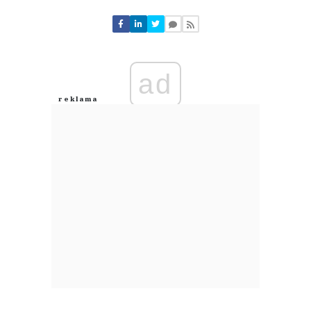
Komentarze (
0
)
Nie znaleziono komentarzy
Zostaw swoje komentarze
Imię (Wymagane)
ad
Anuluj
Prześlij komentarz