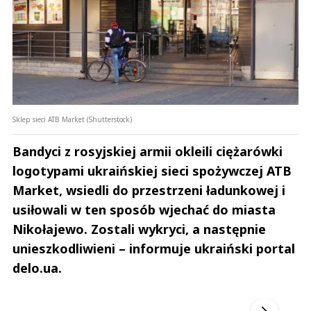
Sklep sieci ATB Market (Shutterstock)
Bandyci z rosyjskiej armii okleili ciężarówki
logotypami ukraińskiej sieci spożywczej ATB
Market, wsiedli do przestrzeni ładunkowej i
usiłowali w ten sposób wjechać do miasta
Nikołajewo. Zostali wykryci, a następnie
unieszkodliwieni – informuje ukraiński portal
delo.ua.
Andrzej i Marta Sterniccy
Marta i 
▶