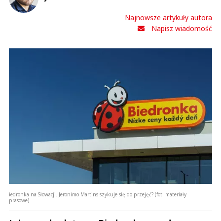
Najnowsze artykuły autora
Napisz wiadomość
iedronka na Słowacji. Jeronimo Martins szykuje się do przejęć? (fot. materiały
prasowe)