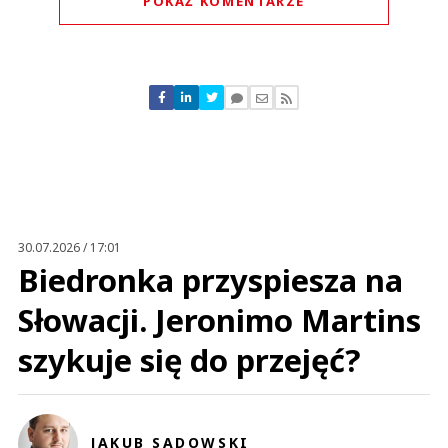
POKAŻ KOMENTARZE
Komentarze (
0
)
Nie znaleziono komentarzy
Zostaw swoje komentarze
Imię (Wymagane)
Anuluj
Prześlij komentarz
30.07.2026 / 17:01
Biedronka przyspiesza na
Słowacji. Jeronimo Martins
szykuje się do przejęć?
JAKUB SADOWSKI