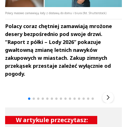
Polacy masowo zamawiają lody z dostawą do domu i biura (fot. Shutterstock)
Polacy coraz chętniej zamawiają mrożone
desery bezpośrednio pod swoje drzwi.
“Raport z półki – Lody 2026” pokazuje
gwałtowną zmianę letnich nawyków
zakupowych w miastach. Zakup zimnych
przekąsek przestaje zależeć wyłącznie od
pogody.
Andrzej i Marta Sterniccy
Marta i 
▶
W artykule przeczytasz: