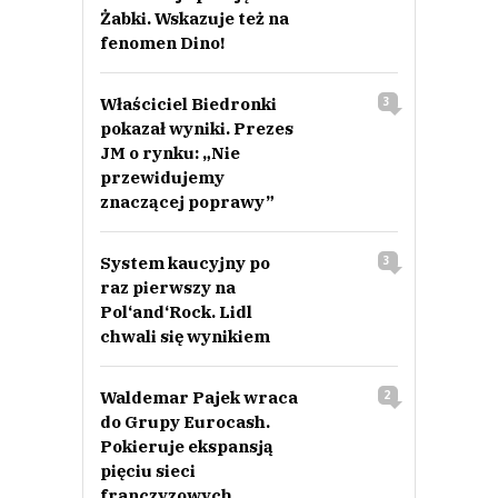
Żabki. Wskazuje też na
fenomen Dino!
Właściciel Biedronki
3
pokazał wyniki. Prezes
JM o rynku: „Nie
przewidujemy
znaczącej poprawy”
System kaucyjny po
3
raz pierwszy na
Pol‘and‘Rock. Lidl
chwali się wynikiem
Waldemar Pajek wraca
2
do Grupy Eurocash.
Pokieruje ekspansją
pięciu sieci
franczyzowych