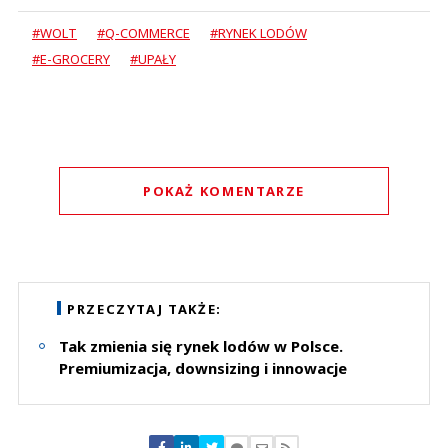
#WOLT
#Q-COMMERCE
#RYNEK LODÓW
#E-GROCERY
#UPAŁY
POKAŻ KOMENTARZE
Komentarze (
0
)
Nie znaleziono komentarzy
Zostaw swoje komentarze
PRZECZYTAJ TAKŻE:
Imię (Wymagane)
Tak zmienia się rynek lodów w Polsce.
Premiumizacja, downsizing i innowacje
Anuluj
Prześlij komentarz