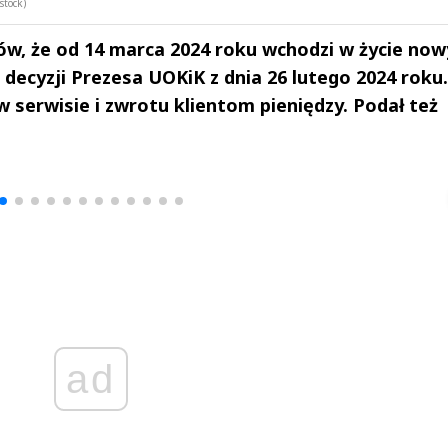
stock)
w, że od 14 marca 2024 roku wchodzi w życie now
ecyzji Prezesa UOKiK z dnia 26 lutego 2024 roku.
 serwisie i zwrotu klientom pieniędzy. Podał też
drzej
Michał Stężalski
FineDiningWe
▶
▶
ad