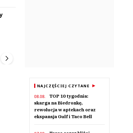
y
ek
Szefem być Sezon 2
Marcin Przybysz
▶
▶
NAJCZĘŚCIEJ CZYTANE
TOP 10 tygodnia:
08.08.
skarga na Biedronkę,
rewolucja w aptekach oraz
ekspansja Gulf i Taco Bell