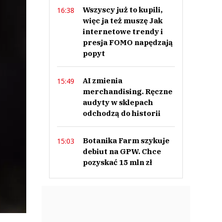
Wszyscy już to kupili,
16:38
więc ja też muszę Jak
internetowe trendy i
presja FOMO napędzają
popyt
AI zmienia
15:49
merchandising. Ręczne
audyty w sklepach
odchodzą do historii
Botanika Farm szykuje
15:03
debiut na GPW. Chce
pozyskać 15 mln zł