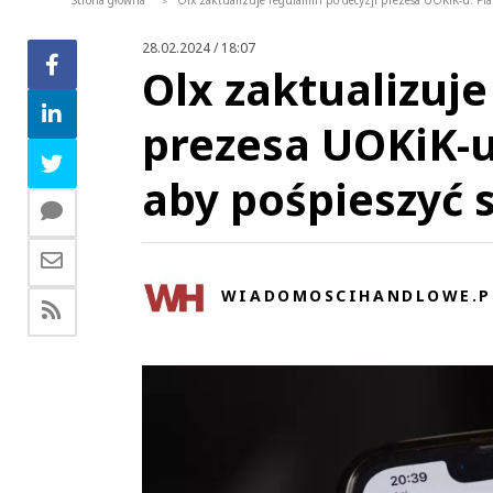
Strona główna
Olx zaktualizuje regulamin po decyzji prezesa UOKiK-u. Pl
>
28.02.2024 / 18:07
Olx zaktualizuje
prezesa UOKiK-u
aby pośpieszyć 
WIADOMOSCIHANDLOWE.P