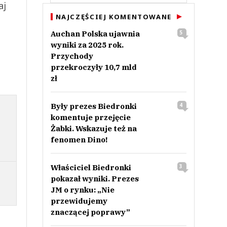
aj
NAJCZĘŚCIEJ KOMENTOWANE
Auchan Polska ujawnia
5
wyniki za 2025 rok.
Przychody
przekroczyły 10,7 mld
zł
Były prezes Biedronki
4
komentuje przejęcie
Żabki. Wskazuje też na
fenomen Dino!
Właściciel Biedronki
3
pokazał wyniki. Prezes
JM o rynku: „Nie
przewidujemy
znaczącej poprawy”