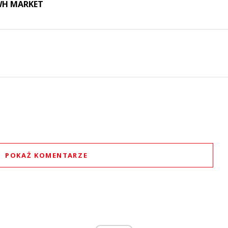
 WH MARKET
POKAŻ KOMENTARZE
Komentarze (
0
)
Nie znaleziono komentarzy
staw swoje komentarze
Imię (Wymagane)