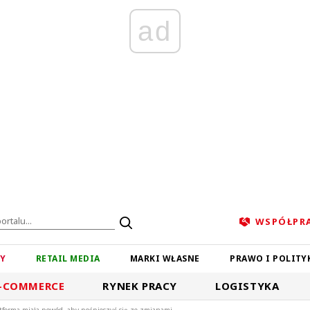
ad
WSPÓŁPR
ZY
RETAIL MEDIA
MARKI WŁASNE
PRAWO I POLITY
-COMMERCE
RYNEK PRACY
LOGISTYKA