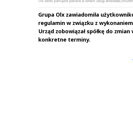
Olx zwróci pieniądze pobrane w ramach usługi serwisowej (Shutter
Grupa Olx zawiadomiła użytkownikó
regulamin w związku z wykonaniem d
Urząd zobowiązał spółkę do zmian w
konkretne terminy.
Andrzej i Marta
Marta i An
Sterniccy
Sterniccy
▶
▶