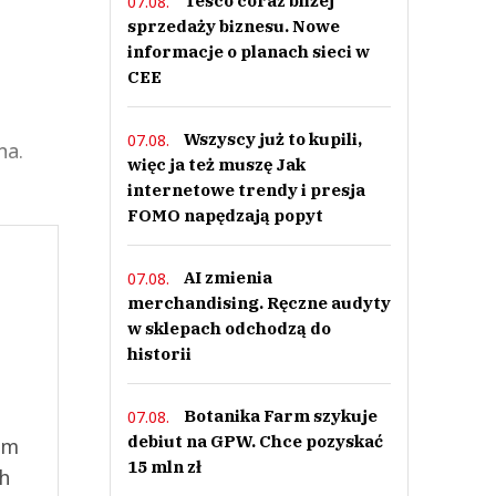
Tesco coraz bliżej
07.08.
sprzedaży biznesu. Nowe
informacje o planach sieci w
CEE
Wszyscy już to kupili,
07.08.
na.
więc ja też muszę Jak
internetowe trendy i presja
FOMO napędzają popyt
AI zmienia
07.08.
merchandising. Ręczne audyty
w sklepach odchodzą do
historii
Botanika Farm szykuje
07.08.
debiut na GPW. Chce pozyskać
ym
15 mln zł
ch