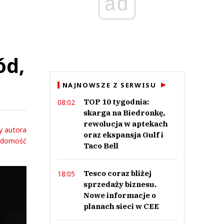
ad
ód,
NAJNOWSZE Z SERWISU
TOP 10 tygodnia:
08:02
skarga na Biedronkę,
rewolucja w aptekach
y autora
oraz ekspansja Gulf i
adomość
Taco Bell
Tesco coraz bliżej
18:05
sprzedaży biznesu.
Nowe informacje o
planach sieci w CEE