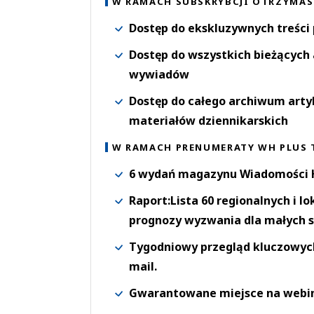
W RAMACH SUBSKRYBCJI OTRZYMAS
Dostęp do ekskluzywnych treści
Dostęp do wszystkich bieżących 
wywiadów
Dostęp do całego archiwum arty
materiałów dziennikarskich
W RAMACH PRENUMERATY WH PLUS 
6 wydań magazynu Wiadomości H
Raport:Lista 60 regionalnych i l
prognozy wyzwania dla małych s
Tygodniowy przegląd kluczowych 
mail.
Gwarantowane miejsce na webi