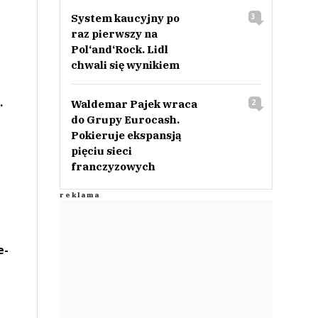
System kaucyjny po
3
raz pierwszy na
Pol‘and‘Rock. Lidl
chwali się wynikiem
.
Waldemar Pajek wraca
2
do Grupy Eurocash.
Pokieruje ekspansją
pięciu sieci
franczyzowych
e-