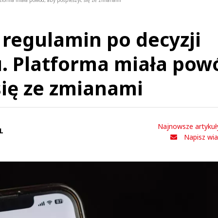
atforma miała powód, aby pośpieszyć się ze zmianami
 regulamin po decyzji
. Platforma miała pow
się ze zmianami
Najnowsze artykuł
L
Napisz wi