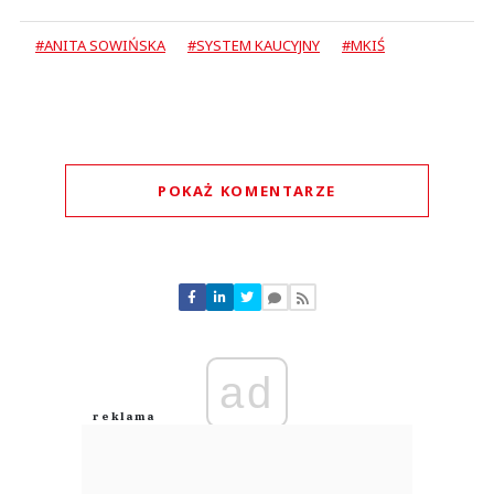
#ANITA SOWIŃSKA
#SYSTEM KAUCYJNY
#MKIŚ
POKAŻ KOMENTARZE
Komentarze (
0
)
Nie znaleziono komentarzy
Zostaw swoje komentarze
Imię (Wymagane)
ad
Anuluj
Prześlij komentarz