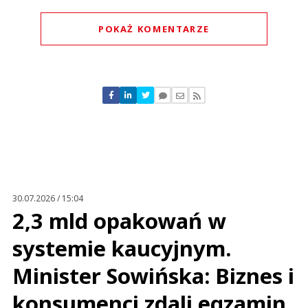
POKAŻ KOMENTARZE
Komentarze (
0
)
Nie znaleziono komentarzy
Zostaw swoje komentarze
Imię (Wymagane)
Anuluj
Prześlij komentarz
30.07.2026 / 15:04
2,3 mld opakowań w
systemie kaucyjnym.
Minister Sowińska: Biznes i
konsumenci zdali egzamin