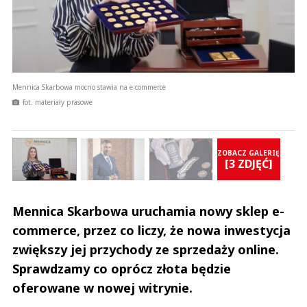
Mennica Skarbowa mocno stawia na e-commerce
Adam Stroniawski, dyrektor zarządzający ds. sprzedaży Mennicy Skarbowej
Mennica Skarbowa mocno stawia na e-commerce
fot. materiały prasowe
IĘ
ZOBACZ GALERIĘ
]
[3 ZDJĘĆ]
Mennica Skarbowa uruchamia nowy sklep e-
commerce, przez co liczy, że nowa inwestycja
zwiększy jej przychody ze sprzedaży online.
Sprawdzamy co oprócz złota będzie
oferowane w nowej witrynie.
Andrzej i Marta Sterniccy
Marta i 