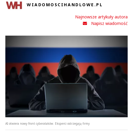
WIADOMOSCIHANDLOWE.PL
Najnowsze artykuły autora
Napisz wiadomość
AI otwiera nowy front cyberataków. Eksperci ostrzegają firmy