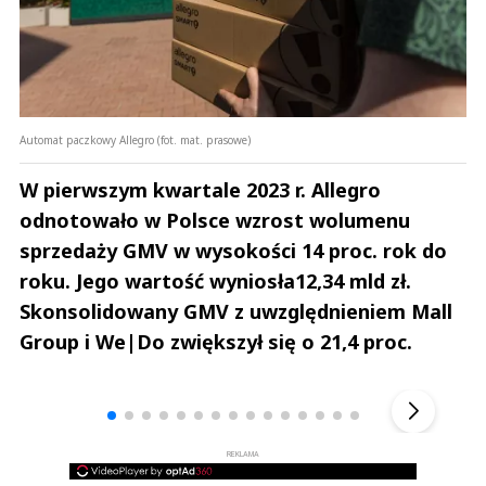
Automat paczkowy Allegro (fot. mat. prasowe)
W pierwszym kwartale 2023 r. Allegro
odnotowało w Polsce wzrost wolumenu
sprzedaży GMV w wysokości 14 proc. rok do
roku. Jego wartość wyniosła12,34 mld zł.
Skonsolidowany GMV z uwzględnieniem Mall
Group i We|Do zwiększył się o 21,4 proc.
Andrzej i Marta Sterniccy
Marta i 
▶
REKLAMA