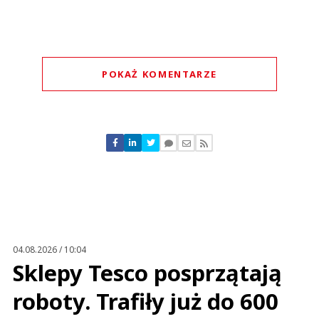
POKAŻ KOMENTARZE
Komentarze (
0
)
Nie znaleziono komentarzy
Zostaw swoje komentarze
Imię (Wymagane)
Anuluj
Prześlij komentarz
04.08.2026 / 10:04
Sklepy Tesco posprzątają
roboty. Trafiły już do 600