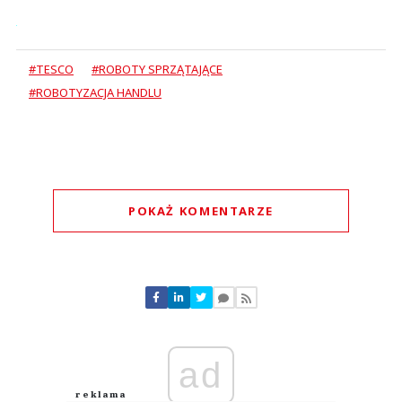
#TESCO
#ROBOTY SPRZĄTAJĄCE
#ROBOTYZACJA HANDLU
POKAŻ KOMENTARZE
Komentarze (
1
)
ad
Sir Dan
05.08.2026 / 14:55