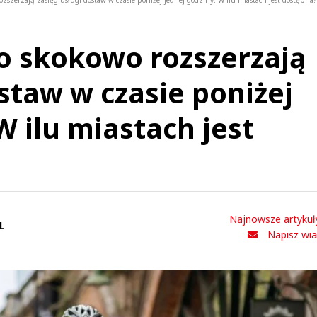
ozszerzają zasięg usługi dostaw w czasie poniżej jednej godziny. W ilu miastach jest dostępna?
vo skokowo rozszerzają
staw w czasie poniżej
W ilu miastach jest
Najnowsze artykuł
L
Napisz wi