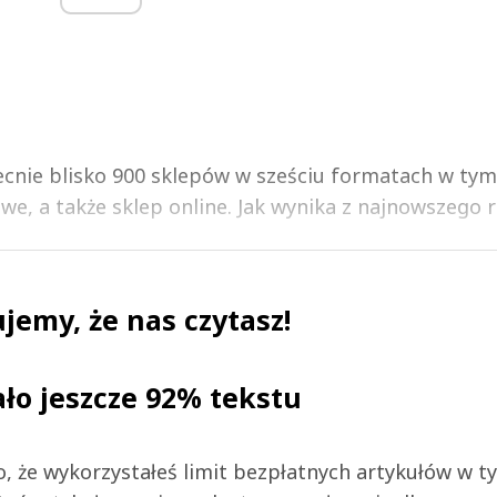
ecnie blisko 900 sklepów w sześciu formatach w tym
we, a także sklep online. Jak wynika z najnowszego ra
jemy, że nas czytasz!
ało jeszcze 92% tekstu
 to, że wykorzystałeś limit bezpłatnych artykułów w t