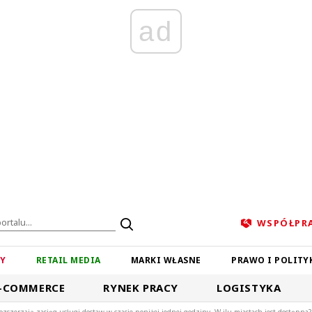
ad
WSPÓŁPR
ZY
RETAIL MEDIA
MARKI WŁASNE
PRAWO I POLITY
-COMMERCE
RYNEK PRACY
LOGISTYKA