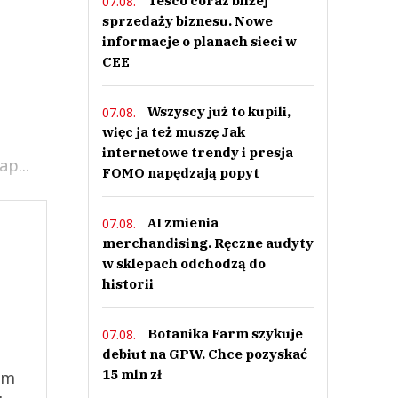
Tesco coraz bliżej
07.08.
sprzedaży biznesu. Nowe
informacje o planach sieci w
CEE
Wszyscy już to kupili,
07.08.
więc ja też muszę Jak
internetowe trendy i presja
p...
FOMO napędzają popyt
AI zmienia
07.08.
merchandising. Ręczne audyty
w sklepach odchodzą do
historii
Botanika Farm szykuje
07.08.
debiut na GPW. Chce pozyskać
15 mln zł
ym