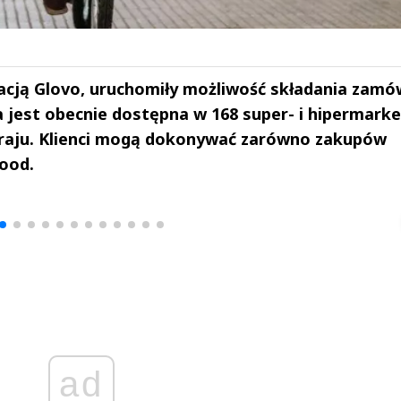
kacją Glovo, uruchomiły możliwość składania zamó
ga jest obecnie dostępna w 168 super- i hipermark
kraju. Klienci mogą dokonywać zarówno zakupów
food.
drzej
Michał Stężalski
FineDiningWe
▶
▶
ad