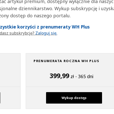
tać artykuł premium, dostępny wyłącznie dla naszy
jonalne dziennikarstwo. Wykup subskrypcję i uzysk
zony dostęp do naszego portalu.
wszystkie korzyści z prenumeraty WH Plus
dasz subskrybcję?
Zaloguj się.
PRENUMERATA ROCZNA WH PLUS
399,99
zł - 365 dni
Wykup dostęp