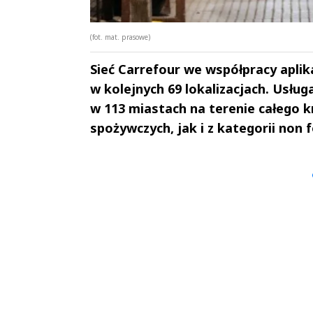
(fot. mat. prasowe)
Sieć Carrefour we współpracy apli
w kolejnych 69 lokalizacjach. Usłu
w 113 miastach na terenie całego 
spożywczych, jak i z kategorii non 
Andrzej i Marta
Marta i An
Sterniccy
Sterniccy
▶
▶