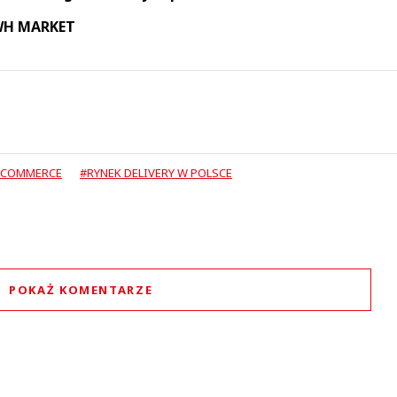
 WH MARKET
-COMMERCE
#RYNEK DELIVERY W POLSCE
POKAŻ KOMENTARZE
Komentarze (
0
)
Nie znaleziono komentarzy
staw swoje komentarze