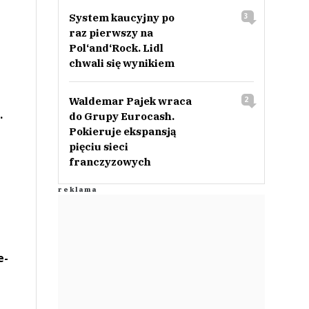
System kaucyjny po
3
raz pierwszy na
Pol‘and‘Rock. Lidl
chwali się wynikiem
Waldemar Pajek wraca
2
.
do Grupy Eurocash.
Pokieruje ekspansją
pięciu sieci
franczyzowych
e-