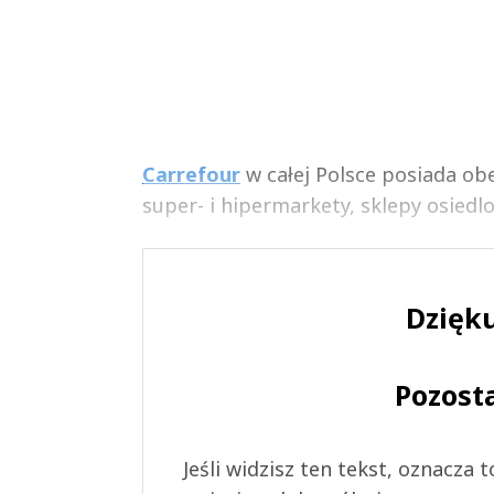
Carrefour
w całej Polsce posiada ob
super- i hipermarkety, sklepy osiedlo
Dzięku
Pozost
Jeśli widzisz ten tekst, oznacza