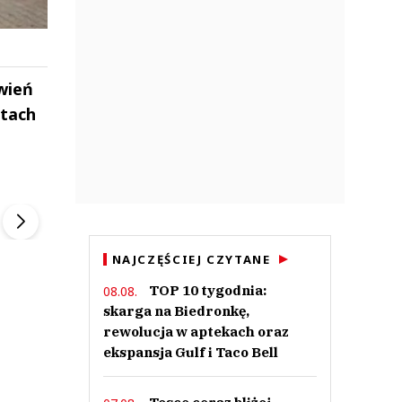
wień
etach
ek
Szefem być Sezon 2
Marcin Przybysz
▶
▶
NAJCZĘŚCIEJ CZYTANE
TOP 10 tygodnia:
08.08.
skarga na Biedronkę,
rewolucja w aptekach oraz
ekspansja Gulf i Taco Bell