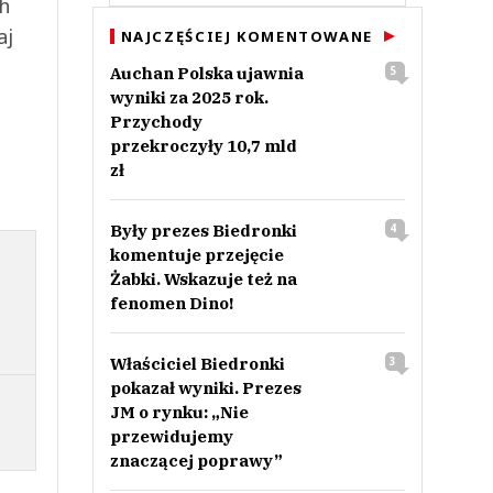
ch
aj
NAJCZĘŚCIEJ KOMENTOWANE
Auchan Polska ujawnia
5
wyniki za 2025 rok.
Przychody
przekroczyły 10,7 mld
zł
Były prezes Biedronki
4
komentuje przejęcie
Żabki. Wskazuje też na
fenomen Dino!
Właściciel Biedronki
3
pokazał wyniki. Prezes
JM o rynku: „Nie
przewidujemy
znaczącej poprawy”