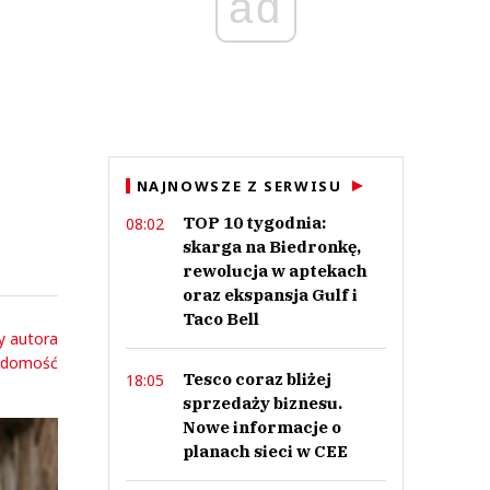
ad
NAJNOWSZE Z SERWISU
TOP 10 tygodnia:
08:02
skarga na Biedronkę,
rewolucja w aptekach
oraz ekspansja Gulf i
Taco Bell
y autora
adomość
Tesco coraz bliżej
18:05
sprzedaży biznesu.
Nowe informacje o
planach sieci w CEE