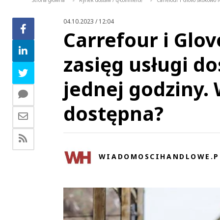
Strona główna
Rynek dostaw / q-commerce
Carrefour i Glovo skokowo r
>
>
04.10.2023 / 12:04
Carrefour i Glo
zasięg usługi do
jednej godziny. 
dostępna?
WIADOMOSCIHANDLOWE.P