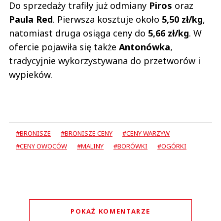
Do sprzedaży trafiły już odmiany
Piros
oraz
Paula Red
. Pierwsza kosztuje około
5,50 zł/kg
,
natomiast druga osiąga ceny do
5,66 zł/kg
. W
ofercie pojawiła się także
Antonówka
,
tradycyjnie wykorzystywana do przetworów i
wypieków.
#BRONISZE
#BRONISZE CENY
#CENY WARZYW
#CENY OWOCÓW
#MALINY
#BORÓWKI
#OGÓRKI
POKAŻ KOMENTARZE