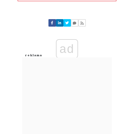
Komentarze (
0
)
Nie znaleziono komentarzy
Zostaw swoje komentarze
Imię (Wymagane)
ad
Anuluj
Prześlij komentarz