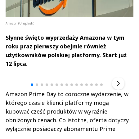
Amazon (Unsplash)
Słynne święto wyprzedaży Amazona w tym
roku praz pierwszy obejmie również
użytkowników polskiej platformy. Start już
12 lipca.
Andrzej i Marta Sterniccy
Marta i 
▶
Amazon Prime Day to coroczne wydarzenie, w
którego czasie klienci platformy mogą
kupować cześć produktów w wyraźnie
obniżonych cenach. Co istotne, oferta dotyczy
wyłącznie posiadaczy abonamentu Prime.