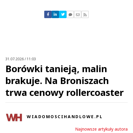
Komentarze (
0
)
Nie znaleziono komentarzy
Zostaw swoje komentarze
Imię (Wymagane)
Anuluj
Prześlij komentarz
31.07.2026 / 11:03
Borówki tanieją, malin
brakuje. Na Broniszach
trwa cenowy rollercoaster
WIADOMOSCIHANDLOWE.PL
Najnowsze artykuły autora