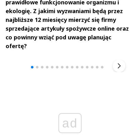
prawidłowe funkcjonowanie organizmu i
ekologię. Z jakimi wyzwaniami będą przez
najbliższe 12 miesięcy mierzyć się firmy
sprzedające artykuły spożywcze online oraz
co powinny wziąć pod uwagę planując
ofertę?
Andrzej i Marta Sterniccy
Marta i 
▶
ad