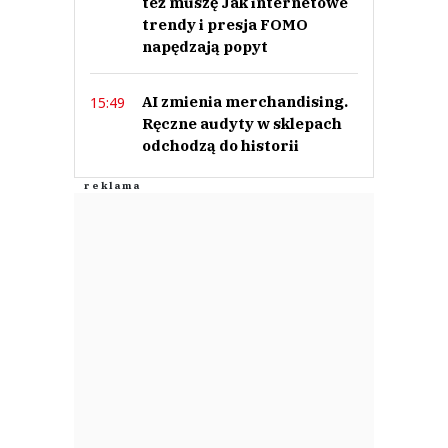
też muszę Jak internetowe
trendy i presja FOMO
napędzają popyt
Anuluj
Prześlij komentarz
AI zmienia merchandising.
15:49
Ręczne audyty w sklepach
odchodzą do historii