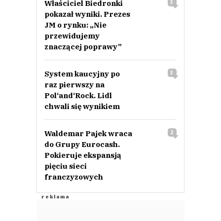
Właściciel Biedronki
3
pokazał wyniki. Prezes
JM o rynku: „Nie
przewidujemy
znaczącej poprawy”
System kaucyjny po
3
raz pierwszy na
Pol‘and‘Rock. Lidl
chwali się wynikiem
Waldemar Pajek wraca
2
do Grupy Eurocash.
Pokieruje ekspansją
pięciu sieci
franczyzowych