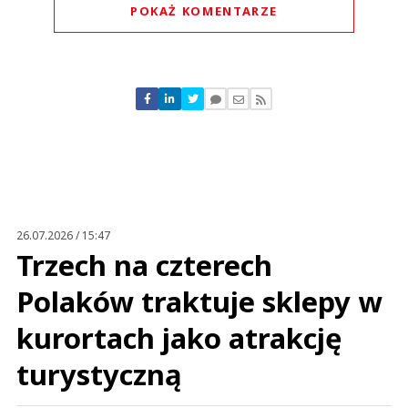
POKAŻ KOMENTARZE
Komentarze (
0
)
Nie znaleziono komentarzy
Zostaw swoje komentarze
Imię (Wymagane)
Anuluj
Prześlij komentarz
26.07.2026 / 15:47
Trzech na czterech
Polaków traktuje sklepy w
kurortach jako atrakcję
turystyczną