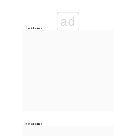
Imię (Wymagane)
ad
Anuluj
Prześlij komentarz