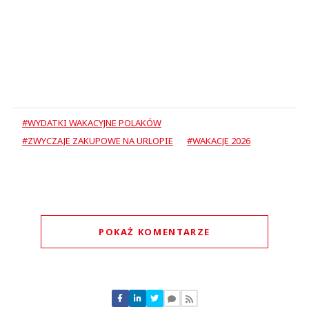
#WYDATKI WAKACYJNE POLAKÓW
#ZWYCZAJE ZAKUPOWE NA URLOPIE
#WAKACJE 2026
POKAŻ KOMENTARZE
Komentarze (
0
)
Nie znaleziono komentarzy
Zostaw swoje komentarze