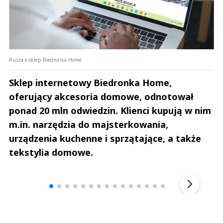
Rusza e-sklep Biedronka Home
Sklep internetowy Biedronka Home,
oferujący akcesoria domowe, odnotował
ponad 20 mln odwiedzin. Klienci kupują w nim
m.in. narzędzia do majsterkowania,
urządzenia kuchenne i sprzątające, a także
tekstylia domowe.
Andrzej i Marta Sterniccy
Marta i 
▶