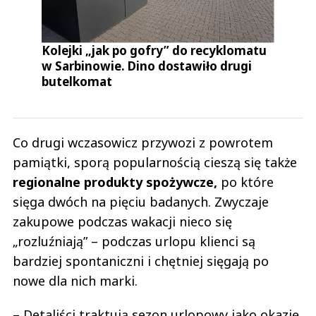
Kolejki „jak po gofry” do recyklomatu
w Sarbinowie. Dino dostawiło drugi
butelkomat
Co drugi wczasowicz przywozi z powrotem
pamiątki, sporą popularnością cieszą się także
regionalne produkty spożywcze,
po które
sięga dwóch na pięciu badanych. Zwyczaje
zakupowe podczas wakacji nieco się
„rozluźniają” – podczas urlopu klienci są
bardziej spontaniczni i chętniej sięgają po
nowe dla nich marki.
– Detaliści traktują sezon urlopowy jako okazję