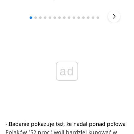
Andrzej i Marta Sterniccy
Marta i 
▶
ad
- Badanie pokazuje też, że nadal ponad połowa
Polaków (52 proc.) woli bardziej kupować w