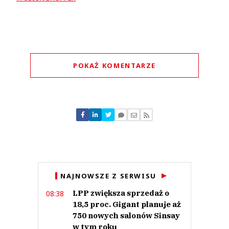
POKAŻ KOMENTARZE
Komentarze (
0
)
Nie znaleziono komentarzy
Zostaw swoje komentarze
Imię (Wymagane)
Anuluj
NAJNOWSZE Z SERWISU
Prześlij komentarz
LPP zwiększa sprzedaż o
08:38
18,5 proc. Gigant planuje aż
750 nowych salonów Sinsay
w tym roku