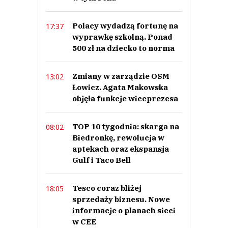
Polacy wydadzą fortunę na
17:37
wyprawkę szkolną. Ponad
500 zł na dziecko to norma
Zmiany w zarządzie OSM
13:02
Łowicz. Agata Makowska
objęła funkcje wiceprezesa
TOP 10 tygodnia: skarga na
08:02
Biedronkę, rewolucja w
aptekach oraz ekspansja
Gulf i Taco Bell
Tesco coraz bliżej
18:05
sprzedaży biznesu. Nowe
informacje o planach sieci
w CEE