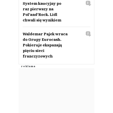
System kaucyjny po
3
raz pierwszy na
Pol‘and‘Rock. Lidl
chwali się wynikiem
Waldemar Pajek wraca
2
do Grupy Eurocash.
Pokieruje ekspansją
pięciu sieci
franczyzowych