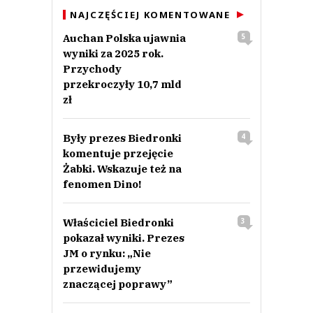
NAJCZĘŚCIEJ KOMENTOWANE
Auchan Polska ujawnia
5
wyniki za 2025 rok.
Przychody
przekroczyły 10,7 mld
zł
Były prezes Biedronki
4
komentuje przejęcie
Żabki. Wskazuje też na
fenomen Dino!
Właściciel Biedronki
3
pokazał wyniki. Prezes
JM o rynku: „Nie
przewidujemy
znaczącej poprawy”