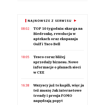
NAJNOWSZE Z SERWISU
TOP 10 tygodnia: skarga na
08:02
Biedronkę, rewolucja w
aptekach oraz ekspansja
Gulf i Taco Bell
Tesco coraz bliżej
18:05
sprzedaży biznesu. Nowe
informacje o planach sieci
w CEE
Wszyscy już to kupili, więc ja
16:38
też muszę Jak internetowe
trendy i presja FOMO
napędzają popyt