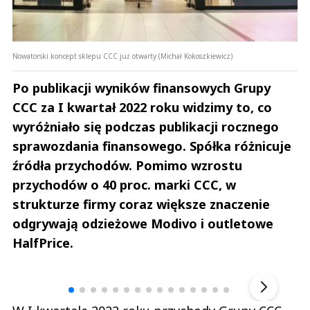
Nowatorski koncept sklepu CCC już otwarty (Michał Kokoszkiewicz)
Po publikacji wyników finansowych Grupy
CCC za I kwartał 2022 roku widzimy to, co
wyróżniało się podczas publikacji rocznego
sprawozdania finansowego. Spółka różnicuje
źródła przychodów. Pomimo wzrostu
przychodów o 40 proc. marki CCC, w
strukturze firmy coraz większe znaczenie
odgrywają odzieżowe Modivo i outletowe
HalfPrice.
Andrzej i Marta Sterniccy
Marta i 
▶