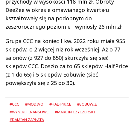
przychody w wysokości 118 mln zł. Obroty
DeeZee w okresie omawianego kwartału
kształtowały się na podobnym do
zeszłorocznego poziomie i wyniosły 26 mln zł.
Grupa CCC na koniec I kw. 2022 roku miała 955
sklepów, o 2 więcej niż rok wcześniej. Aż o 77
salonów (z 927 do 850) skurczyła się sieć
sklepów CCC. Doszło za to 65 sklepów HalfPrice
(z 1 do 65) i 5 sklepów Eobuwie (sieć
powiększyła się z 25 do 30).
#CCC
#MODIVO
#HALFPRICE
#EOBUWIE
#WYNIKI FINANSOWE
#MARCIN CZYCZERSKI
#DAMIAN ZAPŁATA