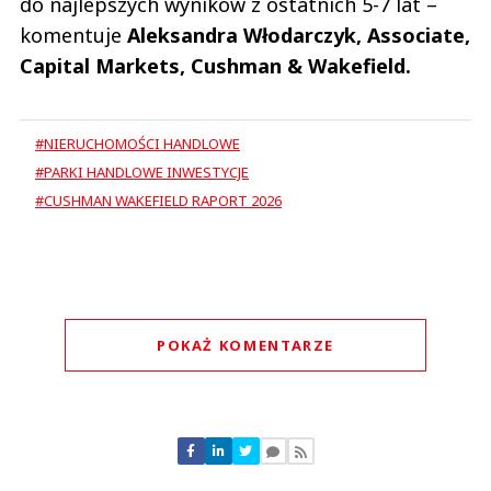
do najlepszych wyników z ostatnich 5-7 lat –
komentuje
Aleksandra Włodarczyk, Associate,
Capital Markets, Cushman & Wakefield.
#NIERUCHOMOŚCI HANDLOWE
#PARKI HANDLOWE INWESTYCJE
#CUSHMAN WAKEFIELD RAPORT 2026
POKAŻ KOMENTARZE
Komentarze (
0
)
Nie znaleziono komentarzy
Zostaw swoje komentarze
Imię (Wymagane)