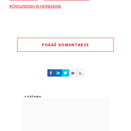
#ZWOLNIENIA W HEINEKENIE
POKAŻ KOMENTARZE
Komentarze (
0
)
Nie znaleziono komentarzy
Zostaw swoje komentarze
Imię (Wymagane)
Anuluj
Prześlij komentarz