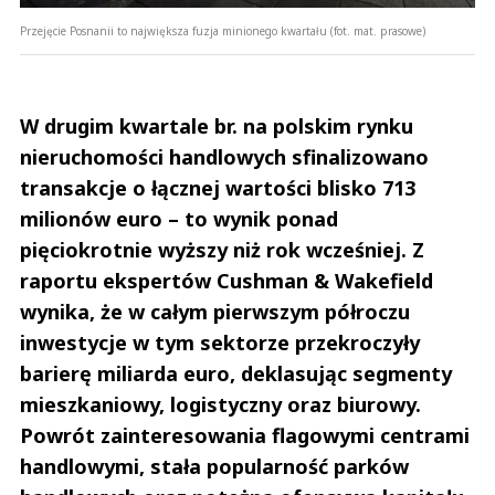
Przejęcie Posnanii to największa fuzja minionego kwartału (fot. mat. prasowe)
W drugim kwartale br. na polskim rynku
nieruchomości handlowych sfinalizowano
transakcje o łącznej wartości blisko 713
milionów euro – to wynik ponad
pięciokrotnie wyższy niż rok wcześniej. Z
raportu ekspertów Cushman & Wakefield
wynika, że w całym pierwszym półroczu
inwestycje w tym sektorze przekroczyły
barierę miliarda euro, deklasując segmenty
mieszkaniowy, logistyczny oraz biurowy.
Powrót zainteresowania flagowymi centrami
handlowymi, stała popularność parków