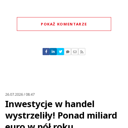
POKAŻ KOMENTARZE
Komentarze (
0
)
Nie znaleziono komentarzy
Zostaw swoje komentarze
Imię (Wymagane)
Anuluj
Prześlij komentarz
26.07.2026 / 08:47
Inwestycje w handel
wystrzeliły! Ponad miliard
euro w pół roku