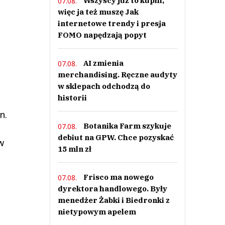
Wszyscy już to kupili,
07.08.
więc ja też muszę Jak
internetowe trendy i presja
FOMO napędzają popyt
AI zmienia
07.08.
merchandising. Ręczne audyty
w sklepach odchodzą do
historii
n.
Botanika Farm szykuje
07.08.
debiut na GPW. Chce pozyskać
w
15 mln zł
Frisco ma nowego
07.08.
dyrektora handlowego. Były
menedżer Żabki i Biedronki z
nietypowym apelem