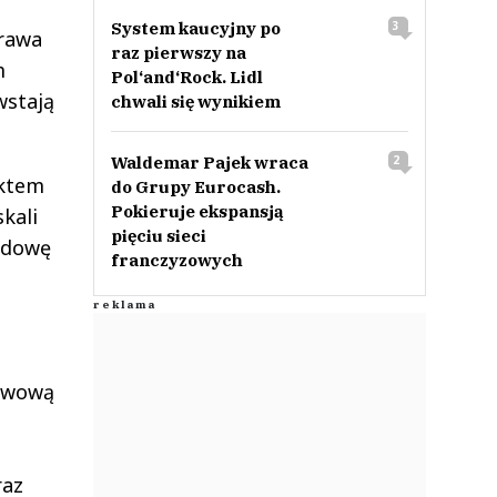
System kaucyjny po
3
prawa
raz pierwszy na
m
Pol‘and‘Rock. Lidl
wstają
chwali się wynikiem
Waldemar Pajek wraca
2
ektem
do Grupy Eurocash.
Pokieruje ekspansją
kali
pięciu sieci
udowę
franczyzowych
tawową
raz