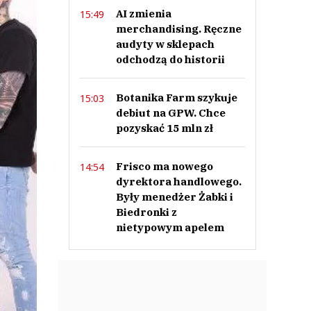
AI zmienia
15:49
merchandising. Ręczne
audyty w sklepach
odchodzą do historii
Botanika Farm szykuje
15:03
debiut na GPW. Chce
pozyskać 15 mln zł
Frisco ma nowego
14:54
dyrektora handlowego.
Były menedżer Żabki i
Biedronki z
nietypowym apelem