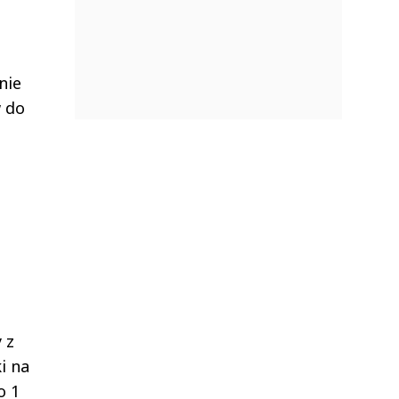
nie
 do
 z
i na
o 1