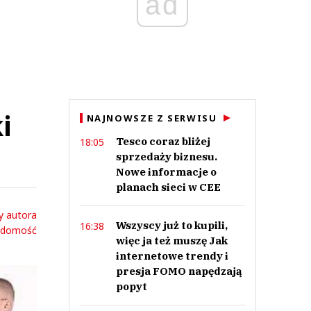
ad
i
NAJNOWSZE Z SERWISU
Tesco coraz bliżej
18:05
sprzedaży biznesu.
Nowe informacje o
planach sieci w CEE
y autora
Wszyscy już to kupili,
16:38
adomość
więc ja też muszę Jak
internetowe trendy i
presja FOMO napędzają
popyt