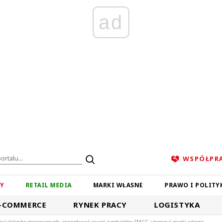
ad
WSPÓŁPR
ZY
RETAIL MEDIA
MARKI WŁASNE
PRAWO I POLITY
-COMMERCE
RYNEK PRACY
LOGISTYKA