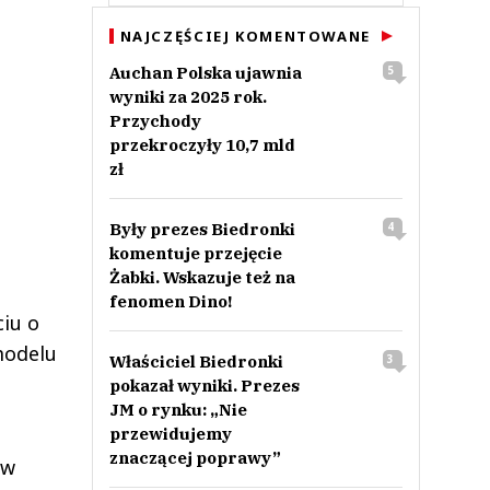
NAJCZĘŚCIEJ KOMENTOWANE
Auchan Polska ujawnia
5
wyniki za 2025 rok.
Przychody
przekroczyły 10,7 mld
zł
Były prezes Biedronki
4
komentuje przejęcie
Żabki. Wskazuje też na
fenomen Dino!
iu o
modelu
Właściciel Biedronki
3
pokazał wyniki. Prezes
JM o rynku: „Nie
przewidujemy
znaczącej poprawy”
 w