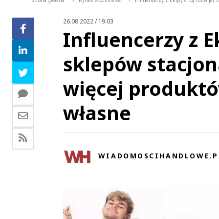
Strona główna
Rynek e-commerce
Influencerzy z Ekipy chcą rozwijać
>
>
26.08.2022 / 19:03
Influencerzy z E
sklepów stacjo
więcej produktó
własne
WIADOMOSCIHANDLOWE.P