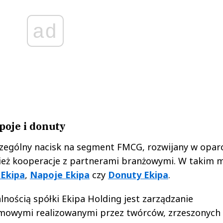
ad
poje i donuty
czególny nacisk na segment FMCG, rozwijany w oparc
nież kooperacje z partnerami branżowymi. W takim 
 Ekipa
,
Napoje Ekipa
czy
Donuty Ekipa
.
nością spółki Ekipa Holding jest zarządzanie
mowymi realizowanymi przez twórców, zrzeszonych