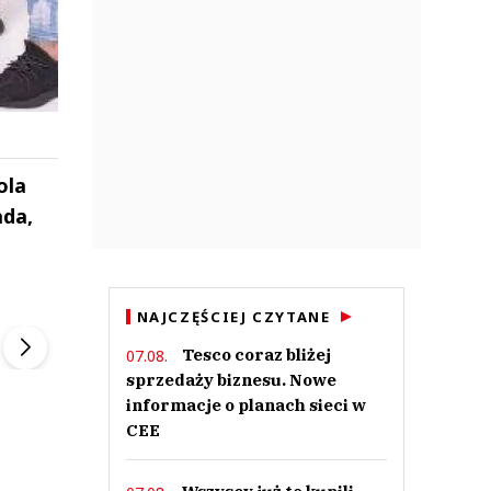
ola
ada,
ek
Szefem być Sezon 2
Marcin Przybysz
NAJCZĘŚCIEJ CZYTANE
▶
▶
Tesco coraz bliżej
07.08.
sprzedaży biznesu. Nowe
informacje o planach sieci w
CEE