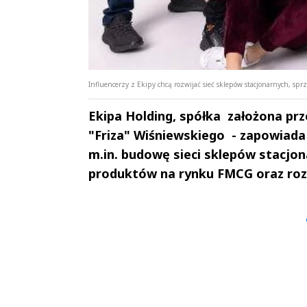
Influencerzy z Ekipy chcą rozwijać sieć sklepów stacjonarnych, s
Ekipa Holding, spółka założona pr
"Friza" Wiśniewskiego - zapowiada 
m.in. budowę sieci sklepów stacjo
produktów na rynku FMCG oraz roz
Andrzej i Marta
Marta i An
Sterniccy
Sterniccy
▶
▶