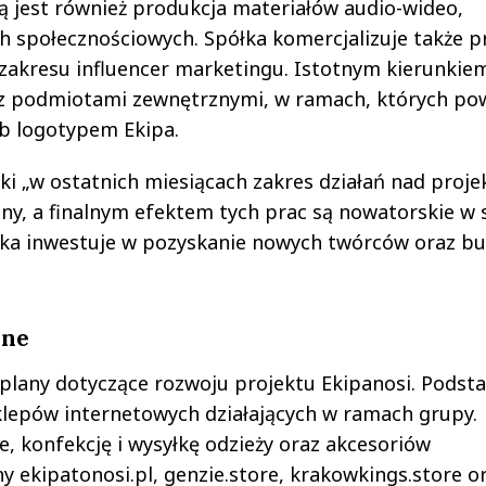
 jest również produkcja materiałów audio-wideo,
h społecznościowych. Spółka komercjalizuje także 
 zakresu influencer marketingu. Istotnym kierunkie
z podmiotami zewnętrznymi, w ramach, których po
b logotypem Ekipa.
łki „w ostatnich miesiącach zakres działań nad proj
ny, a finalnym efektem tych prac są nowatorskie w s
ółka inwestuje w pozyskanie nowych twórców oraz b
rne
 plany dotyczące rozwoju projektu Ekipanosi. Pods
 sklepów internetowych działających w ramach grupy.
 konfekcję i wysyłkę odzieży oraz akcesoriów
ekipatonosi.pl, genzie.store, krakowkings.store o