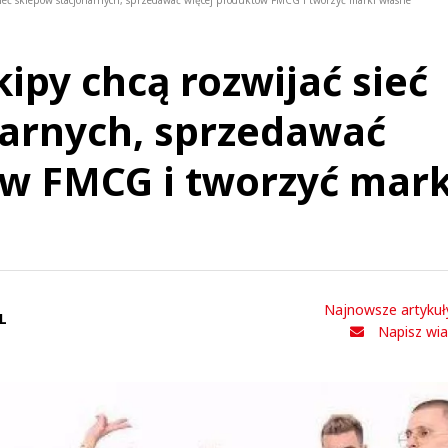
 sieć sklepów stacjonarnych, sprzedawać więcej produktów FMCG i tworzyć marki własne
kipy chcą rozwijać sieć
narnych, sprzedawać
w FMCG i tworzyć mark
Najnowsze artykuł
L
Napisz wi