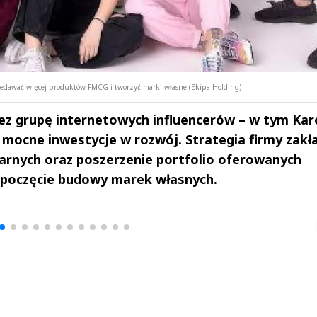
przedawać więcej produktów FMCG i tworzyć marki własne (Ekipa Holding)
zez grupę internetowych influencerów – w tym Kar
mocne inwestycje w rozwój. Strategia firmy zakł
narnych oraz poszerzenie portfolio oferowanych
poczęcie budowy marek własnych.
drzej
Michał Stężalski
FineDiningWe
▶
▶