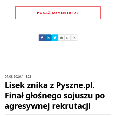
POKAŻ KOMENTARZE
Komentarze (
0
)
Nie znaleziono komentarzy
Zostaw swoje komentarze
Imię (Wymagane)
Anuluj
Prześlij komentarz
07.08.2026 / 14:28
Lisek znika z Pyszne.pl.
Finał głośnego sojuszu po
agresywnej rekrutacji