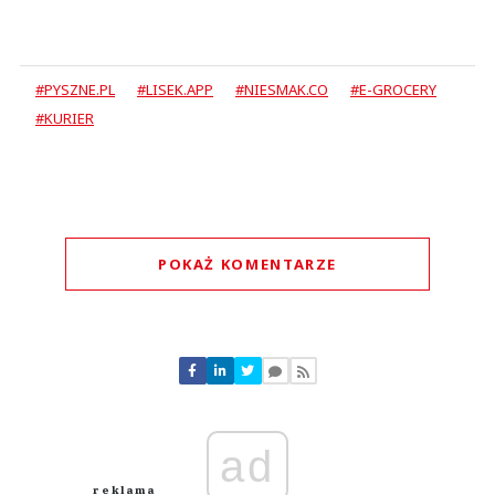
#PYSZNE.PL
#LISEK.APP
#NIESMAK.CO
#E-GROCERY
#KURIER
POKAŻ KOMENTARZE
Komentarze (
0
)
Nie znaleziono komentarzy
Zostaw swoje komentarze
Imię (Wymagane)
ad
Anuluj