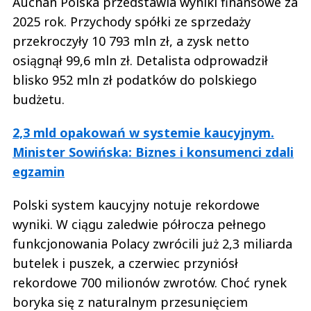
Auchan Polska przedstawia wyniki finansowe za
2025 rok. Przychody spółki ze sprzedaży
przekroczyły 10 793 mln zł, a zysk netto
osiągnął 99,6 mln zł. Detalista odprowadził
blisko 952 mln zł podatków do polskiego
budżetu.
2,3 mld opakowań w systemie kaucyjnym.
Minister Sowińska: Biznes i konsumenci zdali
egzamin
Polski system kaucyjny notuje rekordowe
wyniki. W ciągu zaledwie półrocza pełnego
funkcjonowania Polacy zwrócili już 2,3 miliarda
butelek i puszek, a czerwiec przyniósł
rekordowe 700 milionów zwrotów. Choć rynek
boryka się z naturalnym przesunięciem