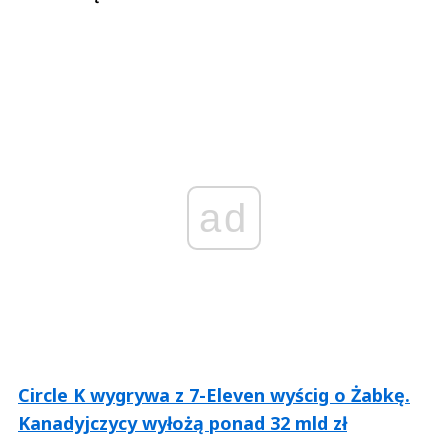
ad
Circle K wygrywa z 7-Eleven wyścig o Żabkę.
Kanadyjczycy wyłożą ponad 32 mld zł