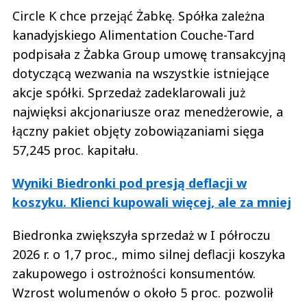
Circle K chce przejąć Żabkę. Spółka zależna
kanadyjskiego Alimentation Couche-Tard
podpisała z Żabka Group umowę transakcyjną
dotyczącą wezwania na wszystkie istniejące
akcje spółki. Sprzedaż zadeklarowali już
najwięksi akcjonariusze oraz menedżerowie, a
łączny pakiet objęty zobowiązaniami sięga
57,245 proc. kapitału.
Wyniki Biedronki pod presją deflacji w
koszyku. Klienci kupowali więcej, ale za mniej
Biedronka zwiększyła sprzedaż w I półroczu
2026 r. o 1,7 proc., mimo silnej deflacji koszyka
zakupowego i ostrożności konsumentów.
Wzrost wolumenów o około 5 proc. pozwolił