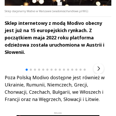
Sklep stacjonarny Modivo w Warszawie (wiadomoscihandlowe.pl/MG)
Sklep internetowy z modą Modivo obecny
jest już na 15 europejskich rynkach. Z
początkiem maja 2022 roku platforma
odzieżowa została uruchomiona w Austrii i
Słowenii.
Andrzej i Marta Sterniccy
Marta i 
▶
Poza Polską Modivo dostępne jest również w
Ukrainie, Rumunii, Niemczech, Grecji,
Chorwacji, Czechach, Bułgarii, we Włoszech i
Francji oraz na Węgrzech, Słowacji i Litwie.
REKLAMA