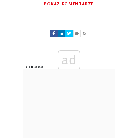
POKAŻ KOMENTARZE
Komentarze (
0
)
Nie znaleziono komentarzy
Zostaw swoje komentarze
Imię (Wymagane)
ad
Anuluj
Prześlij komentarz