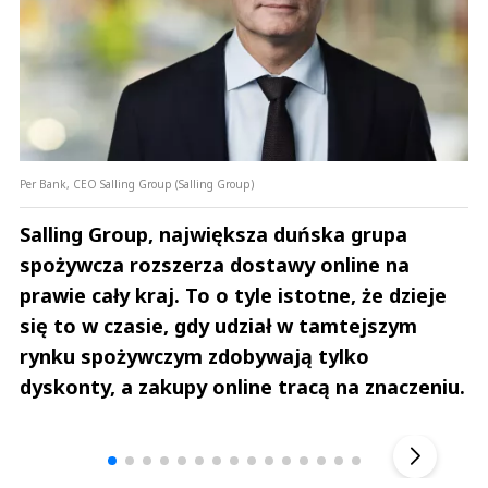
Per Bank, CEO Salling Group (Salling Group)
Salling Group, największa duńska grupa
spożywcza rozszerza dostawy online na
prawie cały kraj. To o tyle istotne, że dzieje
się to w czasie, gdy udział w tamtejszym
rynku spożywczym zdobywają tylko
dyskonty, a zakupy online tracą na znaczeniu.
Andrzej i Marta Sterniccy
Marta i 
▶