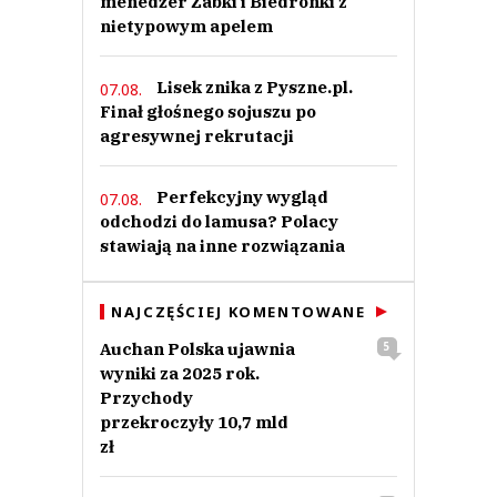
menedżer Żabki i Biedronki z
nietypowym apelem
Anuluj
Prześlij komentarz
Lisek znika z Pyszne.pl.
07.08.
Finał głośnego sojuszu po
agresywnej rekrutacji
Perfekcyjny wygląd
07.08.
odchodzi do lamusa? Polacy
stawiają na inne rozwiązania
NAJCZĘŚCIEJ KOMENTOWANE
Auchan Polska ujawnia
5
wyniki za 2025 rok.
Przychody
przekroczyły 10,7 mld
zł