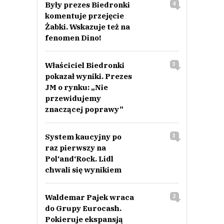
Były prezes Biedronki
4
komentuje przejęcie
Żabki. Wskazuje też na
fenomen Dino!
Właściciel Biedronki
3
pokazał wyniki. Prezes
JM o rynku: „Nie
przewidujemy
znaczącej poprawy”
System kaucyjny po
3
raz pierwszy na
Pol‘and‘Rock. Lidl
chwali się wynikiem
Waldemar Pajek wraca
2
do Grupy Eurocash.
Pokieruje ekspansją