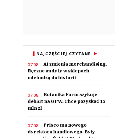
0
Nickt
16.01.2023 / 00:05
NAJCZĘŚCIEJ CZYTANE
This comment was minimized by the moderator on the site
AI zmienia merchandising.
07.08.
A dopiero gadali, że nie są zainteresowani handlem online. Brednia goni
Ręczne audyty w sklepach
brednię.
odchodzą do historii
Nickt
Odpowiedz
Botanika Farm szykuje
07.08.
0
debiut na GPW. Chce pozyskać 15
0
mln zł
Nie znaleziono komentarzy
Zostaw swoje komentarze
Frisco ma nowego
07.08.
Imię (Wymagane)
dyrektora handlowego. Były