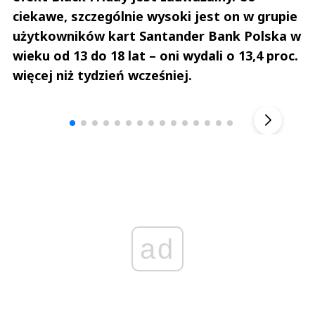
ciekawe, szczególnie wysoki jest on w grupie
użytkowników kart Santander Bank Polska w
wieku od 13 do 18 lat – oni wydali o 13,4 proc.
więcej niż tydzień wcześniej.
Andrzej i Marta Sterniccy
Marta i 
▶
ad