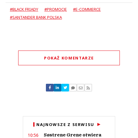
#BLACK FRIADY
#PROMOCJE
#E-COMMERCE
#SANTANDER BANK POLSKA
POKAŻ KOMENTARZE
Komentarze (
0
)
Nie znaleziono komentarzy
Zostaw swoje komentarze
Imię (Wymagane)
Anuluj
NAJNOWSZE Z SERWISU
Prześlij komentarz
Søstrene Grene otwiera
10:56