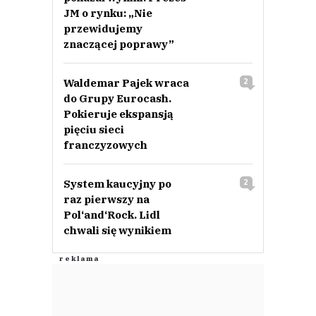
JM o rynku: „Nie
przewidujemy
znaczącej poprawy”
Waldemar Pajek wraca
2
do Grupy Eurocash.
Pokieruje ekspansją
pięciu sieci
franczyzowych
System kaucyjny po
2
raz pierwszy na
Pol‘and‘Rock. Lidl
chwali się wynikiem